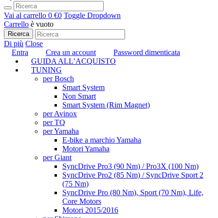
Vai al carrello
0 €
0
Toggle Dropdown
Carrello
è vuoto
Ricerca
Di più
Close
Entra
Crea un account
Password dimenticata
GUIDA ALL’ACQUISTO
TUNING
per Bosch
Smart System
Non Smart
Smart System (Rim Magnet)
per Avinox
per TQ
per Yamaha
E-bike a marchio Yamaha
Motori Yamaha
per Giant
SyncDrive Pro3 (90 Nm) / Pro3X (100 Nm)
SyncDrive Pro2 (85 Nm) / SyncDrive Sport 2
(75 Nm)
SyncDrive Pro (80 Nm), Sport (70 Nm), Life,
Core Motors
Motori 2015/2016