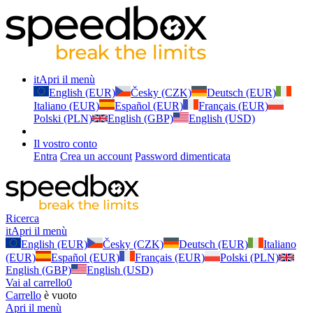
it
Apri il menù
English (EUR)
Česky (CZK)
Deutsch (EUR)
Italiano (EUR)
Español (EUR)
Français (EUR)
Polski (PLN)
English (GBP)
English (USD)
Il vostro conto
Entra
Crea un account
Password dimenticata
Ricerca
it
Apri il menù
English (EUR)
Česky (CZK)
Deutsch (EUR)
Italiano
(EUR)
Español (EUR)
Français (EUR)
Polski (PLN)
English (GBP)
English (USD)
Vai al carrello
0
Carrello
è vuoto
Apri il menù