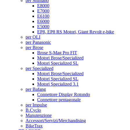
per Shimano
E8000
E7000
E6100
E6000
E5000
EP8, EP8 RS Motori, Giant Revolt e-bike
per OLI
per Panasonic
per Brose
Brose S-Mag Pro FIT
Motori Brose/Specialized
Motori Specialized SL
per Specialized
Motori Brose/Specialized
Motori Specialized SL
Motori Specialized 3.1
per Bafang
Connettore Display Rotondo
Connettore pentagonale
per Impulse
B.Cyclo
Manutenzione
Accessori/Servizi/Merchandising
BikeTrax