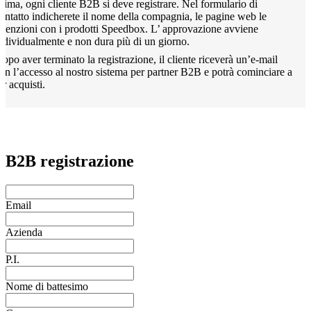
rima, ogni cliente B2B si deve registrare. Nel formulario di
ontatto indicherete il nome della compagnia, le pagine web le
ntenzioni con i prodotti Speedbox. L’ approvazione avviene
ndividualmente e non dura più di un giorno.
opo aver terminato la registrazione, il cliente riceverà un’e-mail
on l’accesso al nostro sistema per partner B2B e potrà cominciare a
ar acquisti.
B2B registrazione
Email
Azienda
P.I.
Nome di battesimo