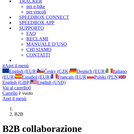
TRACKER
per e-bike
per veicoli
SPEEDBOX CONNECT
SPEEDBOX APP
SUPPORTO
FAQ
RECLAMI
MANUALE D´USO
CHI SIAMO
CONTATTI
B2B
(Attuale)
it
Apri il menù
English (EUR)
Česky (CZK)
Deutsch (EUR)
Italiano
(EUR)
Español (EUR)
Français (EUR)
Polski (PLN)
English (GBP)
English (USD)
Vai al carrello
0
Carrello
è vuoto
Apri il menù
B2B
B2B collaborazione