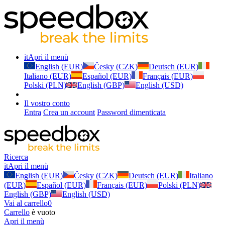
it
Apri il menù
English (EUR)
Česky (CZK)
Deutsch (EUR)
Italiano (EUR)
Español (EUR)
Français (EUR)
Polski (PLN)
English (GBP)
English (USD)
Il vostro conto
Entra
Crea un account
Password dimenticata
Ricerca
it
Apri il menù
English (EUR)
Česky (CZK)
Deutsch (EUR)
Italiano
(EUR)
Español (EUR)
Français (EUR)
Polski (PLN)
English (GBP)
English (USD)
Vai al carrello
0
Carrello
è vuoto
Apri il menù