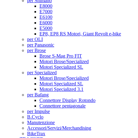
per Shimano
E8000
E7000
E6100
E6000
E5000
EP8, EP8 RS Motori, Giant Revolt e-bike
per OLI
per Panasonic
per Brose
Brose S-Mag Pro FIT
Motori Brose/Specialized
Motori Specialized SL
per Specialized
Motori Brose/Specialized
Motori Specialized SL
Motori Specialized 3.1
per Bafang
Connettore Display Rotondo
Connettore pentagonale
per Impulse
B.Cyclo
Manutenzione
Accessori/Servizi/Merchandising
BikeTrax