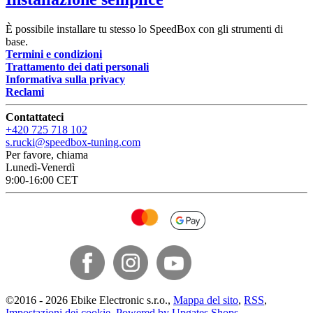
È possibile installare tu stesso lo SpeedBox con gli strumenti di
base.
Termini e condizioni
Trattamento dei dati personali
Informativa sulla privacy
Reclami
Contattateci
+420 725 718 102
s.rucki@speedbox-tuning.com
Per favore, chiama
Lunedì-Venerdì
9:00-16:00 CET
©
2016 -
2026
Ebike Electronic s.r.o.
,
Mappa del sito
,
RSS
,
Impostazioni dei cookie
,
Powered by Upgates Shops