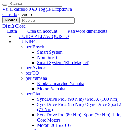
Vai al carrello
0 €
0
Toggle Dropdown
Carrello
è vuoto
Ricerca
Di più
Close
Entra
Crea un account
Password dimenticata
GUIDA ALL’ACQUISTO
TUNING
per Bosch
Smart System
Non Smart
Smart System (Rim Magnet)
per Avinox
per TQ
per Yamaha
E-bike a marchio Yamaha
Motori Yamaha
per Giant
SyncDrive Pro3 (90 Nm) / Pro3X (100 Nm)
SyncDrive Pro2 (85 Nm) / SyncDrive Sport 2
(75 Nm)
SyncDrive Pro (80 Nm), Sport (70 Nm), Life,
Core Motors
Motori 2015/2016