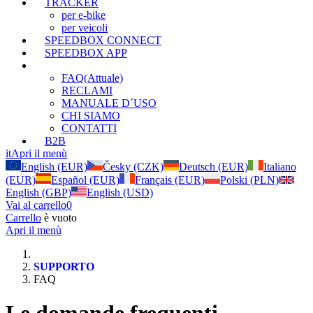
TRACKER
per e-bike
per veicoli
SPEEDBOX CONNECT
SPEEDBOX APP
SUPPORTO
FAQ
(Attuale)
RECLAMI
MANUALE D´USO
CHI SIAMO
CONTATTI
B2B
it
Apri il menù
English (EUR)
Česky (CZK)
Deutsch (EUR)
Italiano
(EUR)
Español (EUR)
Français (EUR)
Polski (PLN)
English (GBP)
English (USD)
Vai al carrello
0
Carrello
è vuoto
Apri il menù
SUPPORTO
FAQ