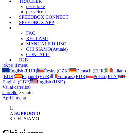
TRACKER
per e-bike
per veicoli
SPEEDBOX CONNECT
SPEEDBOX APP
SUPPORTO
FAQ
RECLAMI
MANUALE D´USO
CHI SIAMO
(Attuale)
CONTATTI
B2B
it
Apri il menù
English (EUR)
Česky (CZK)
Deutsch (EUR)
Italiano
(EUR)
Español (EUR)
Français (EUR)
Polski (PLN)
English (GBP)
English (USD)
Vai al carrello
0
Carrello
è vuoto
Apri il menù
SUPPORTO
CHI SIAMO