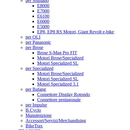
per Shimano
E8000
E7000
E6100
E6000
E5000
EP8, EP8 RS Motori, Giant Revolt e-bike
per OLI
per Panasonic
per Brose
Brose S-Mag Pro FIT
Motori Brose/Specialized
Motori Specialized SL
per Specialized
Motori Brose/Specialized
Motori Specialized SL
Motori Specialized 3.1
per Bafang
Connettore Display Rotondo
Connettore pentagonale
per Impulse
B.Cyclo
Manutenzione
Accessori/Servizi/Merchandising
BikeTrax