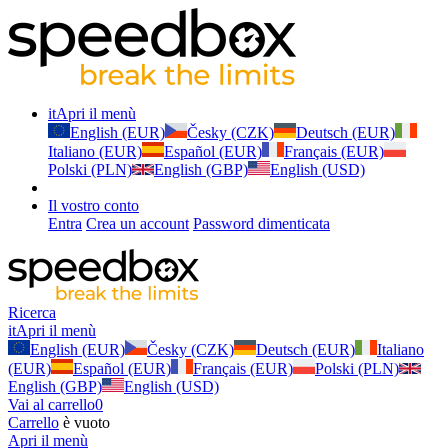
it
Apri il menù
English (EUR)
Česky (CZK)
Deutsch (EUR)
Italiano (EUR)
Español (EUR)
Français (EUR)
Polski (PLN)
English (GBP)
English (USD)
Il vostro conto
Entra
Crea un account
Password dimenticata
Ricerca
it
Apri il menù
English (EUR)
Česky (CZK)
Deutsch (EUR)
Italiano
(EUR)
Español (EUR)
Français (EUR)
Polski (PLN)
English (GBP)
English (USD)
Vai al carrello
0
Carrello
è vuoto
Apri il menù