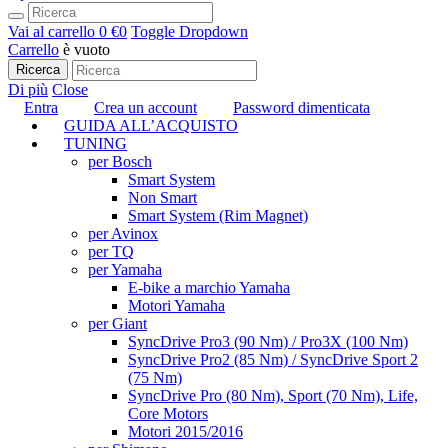
Vai al carrello
0 €
0
Toggle Dropdown
Carrello
è vuoto
Ricerca
Di più
Close
Entra
Crea un account
Password dimenticata
GUIDA ALL’ACQUISTO
TUNING
per Bosch
Smart System
Non Smart
Smart System (Rim Magnet)
per Avinox
per TQ
per Yamaha
E-bike a marchio Yamaha
Motori Yamaha
per Giant
SyncDrive Pro3 (90 Nm) / Pro3X (100 Nm)
SyncDrive Pro2 (85 Nm) / SyncDrive Sport 2
(75 Nm)
SyncDrive Pro (80 Nm), Sport (70 Nm), Life,
Core Motors
Motori 2015/2016