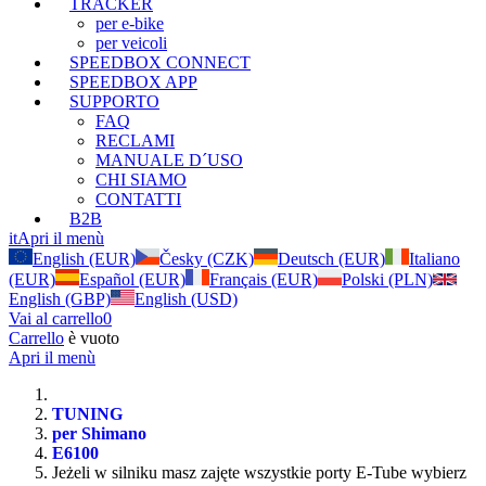
TRACKER
per e-bike
per veicoli
SPEEDBOX CONNECT
SPEEDBOX APP
SUPPORTO
FAQ
RECLAMI
MANUALE D´USO
CHI SIAMO
CONTATTI
B2B
it
Apri il menù
English (EUR)
Česky (CZK)
Deutsch (EUR)
Italiano
(EUR)
Español (EUR)
Français (EUR)
Polski (PLN)
English (GBP)
English (USD)
Vai al carrello
0
Carrello
è vuoto
Apri il menù
TUNING
per Shimano
E6100
Jeżeli w silniku masz zajęte wszystkie porty E-Tube wybierz