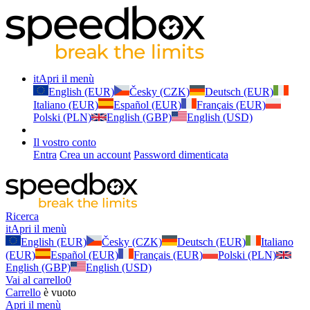
it
Apri il menù
English (EUR)
Česky (CZK)
Deutsch (EUR)
Italiano (EUR)
Español (EUR)
Français (EUR)
Polski (PLN)
English (GBP)
English (USD)
Il vostro conto
Entra
Crea un account
Password dimenticata
Ricerca
it
Apri il menù
English (EUR)
Česky (CZK)
Deutsch (EUR)
Italiano
(EUR)
Español (EUR)
Français (EUR)
Polski (PLN)
English (GBP)
English (USD)
Vai al carrello
0
Carrello
è vuoto
Apri il menù