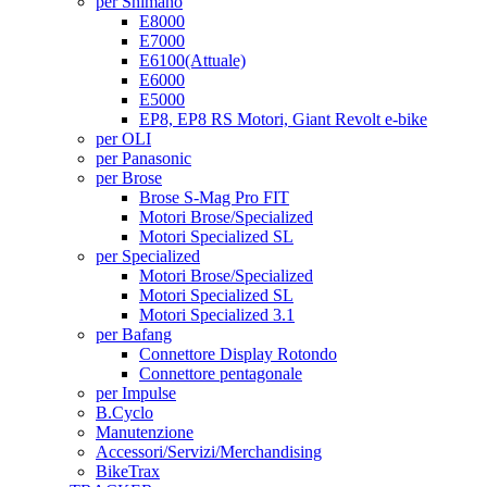
per Shimano
E8000
E7000
E6100
(Attuale)
E6000
E5000
EP8, EP8 RS Motori, Giant Revolt e-bike
per OLI
per Panasonic
per Brose
Brose S-Mag Pro FIT
Motori Brose/Specialized
Motori Specialized SL
per Specialized
Motori Brose/Specialized
Motori Specialized SL
Motori Specialized 3.1
per Bafang
Connettore Display Rotondo
Connettore pentagonale
per Impulse
B.Cyclo
Manutenzione
Accessori/Servizi/Merchandising
BikeTrax