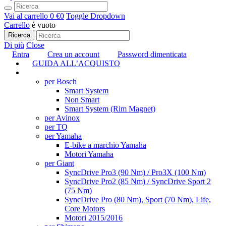
Vai al carrello
0 €
0
Toggle Dropdown
Carrello
è vuoto
Ricerca
Di più
Close
Entra
Crea un account
Password dimenticata
GUIDA ALL’ACQUISTO
TUNING
per Bosch
Smart System
Non Smart
Smart System (Rim Magnet)
per Avinox
per TQ
per Yamaha
E-bike a marchio Yamaha
Motori Yamaha
per Giant
SyncDrive Pro3 (90 Nm) / Pro3X (100 Nm)
SyncDrive Pro2 (85 Nm) / SyncDrive Sport 2
(75 Nm)
SyncDrive Pro (80 Nm), Sport (70 Nm), Life,
Core Motors
Motori 2015/2016