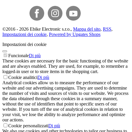
©
2016 -
2026
Ebike Electronic s.r.o.
,
Mappa del sito
,
RSS
,
Impostazioni dei cookie
,
Powered by Upgates Shops
Impostazioni dei cookie
Funcionale
Di più
These cookies are necessary for the basic functioning of the website
and are always enabled. They are used, for example, to remember a
logged-in user or to store items in the shopping cart.
Cookie analitici
Di più
Analytical cookies allow us to measure the performance of our
website and our advertising campaigns. They are used to determine
the number of visits and sources of visits to our website. We process
the data obtained through these cookies in a summary manner,
without the use of identifiers that point to specific users of our
website. If you turn off the use of analytical cookies in relation to
your visit, we lose the ability to analyze performance and optimize
our actions.
Cookie personalizzati
Di più
We also use cookies and other technologies to tailor our business to