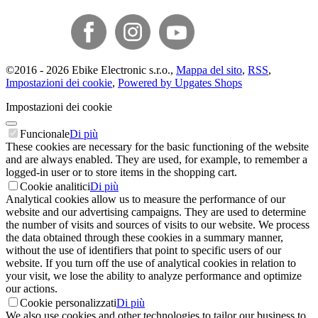
©
2016 -
2026
Ebike Electronic s.r.o.
,
Mappa del sito
,
RSS
,
Impostazioni dei cookie
,
Powered by Upgates Shops
Impostazioni dei cookie
Funcionale
Di più
These cookies are necessary for the basic functioning of the website
and are always enabled. They are used, for example, to remember a
logged-in user or to store items in the shopping cart.
Cookie analitici
Di più
Analytical cookies allow us to measure the performance of our
website and our advertising campaigns. They are used to determine
the number of visits and sources of visits to our website. We process
the data obtained through these cookies in a summary manner,
without the use of identifiers that point to specific users of our
website. If you turn off the use of analytical cookies in relation to
your visit, we lose the ability to analyze performance and optimize
our actions.
Cookie personalizzati
Di più
We also use cookies and other technologies to tailor our business to