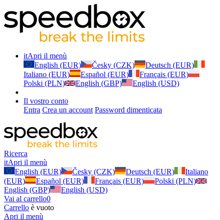
it
Apri il menù
English (EUR)
Česky (CZK)
Deutsch (EUR)
Italiano (EUR)
Español (EUR)
Français (EUR)
Polski (PLN)
English (GBP)
English (USD)
Il vostro conto
Entra
Crea un account
Password dimenticata
Ricerca
it
Apri il menù
English (EUR)
Česky (CZK)
Deutsch (EUR)
Italiano
(EUR)
Español (EUR)
Français (EUR)
Polski (PLN)
English (GBP)
English (USD)
Vai al carrello
0
Carrello
è vuoto
Apri il menù