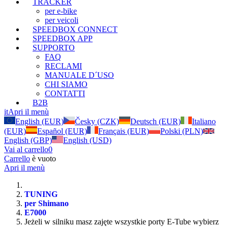
TRACKER
per e-bike
per veicoli
SPEEDBOX CONNECT
SPEEDBOX APP
SUPPORTO
FAQ
RECLAMI
MANUALE D´USO
CHI SIAMO
CONTATTI
B2B
it
Apri il menù
English (EUR)
Česky (CZK)
Deutsch (EUR)
Italiano
(EUR)
Español (EUR)
Français (EUR)
Polski (PLN)
English (GBP)
English (USD)
Vai al carrello
0
Carrello
è vuoto
Apri il menù
TUNING
per Shimano
E7000
Jeżeli w silniku masz zajęte wszystkie porty E-Tube wybierz