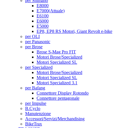
per Shimano
E8000
E7000
(Attuale)
E6100
E6000
E5000
EP8, EP8 RS Motori, Giant Revolt e-bike
per OLI
per Panasonic
per Brose
Brose S-Mag Pro FIT
Motori Brose/Specialized
Motori Specialized SL
per Specialized
Motori Brose/Specialized
Motori Specialized SL
Motori Specialized 3.1
per Bafang
Connettore Display Rotondo
Connettore pentagonale
per Impulse
B.Cyclo
Manutenzione
Accessori/Servizi/Merchandising
BikeTrax