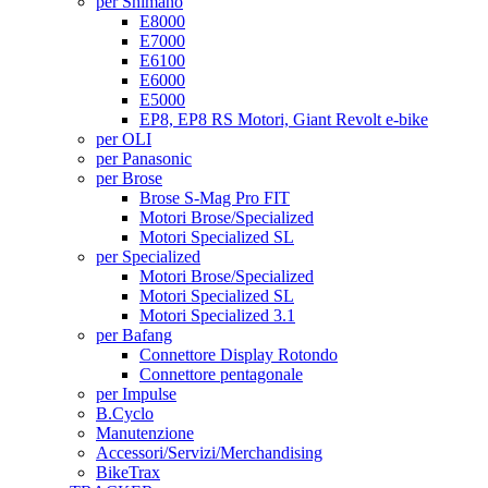
per Shimano
E8000
E7000
E6100
E6000
E5000
EP8, EP8 RS Motori, Giant Revolt e-bike
per OLI
per Panasonic
per Brose
Brose S-Mag Pro FIT
Motori Brose/Specialized
Motori Specialized SL
per Specialized
Motori Brose/Specialized
Motori Specialized SL
Motori Specialized 3.1
per Bafang
Connettore Display Rotondo
Connettore pentagonale
per Impulse
B.Cyclo
Manutenzione
Accessori/Servizi/Merchandising
BikeTrax