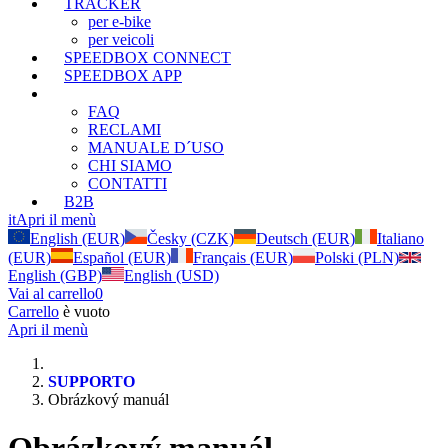
TRACKER
per e-bike
per veicoli
SPEEDBOX CONNECT
SPEEDBOX APP
SUPPORTO
FAQ
RECLAMI
MANUALE D´USO
CHI SIAMO
CONTATTI
B2B
it
Apri il menù
English (EUR)
Česky (CZK)
Deutsch (EUR)
Italiano
(EUR)
Español (EUR)
Français (EUR)
Polski (PLN)
English (GBP)
English (USD)
Vai al carrello
0
Carrello
è vuoto
Apri il menù
SUPPORTO
Obrázkový manuál