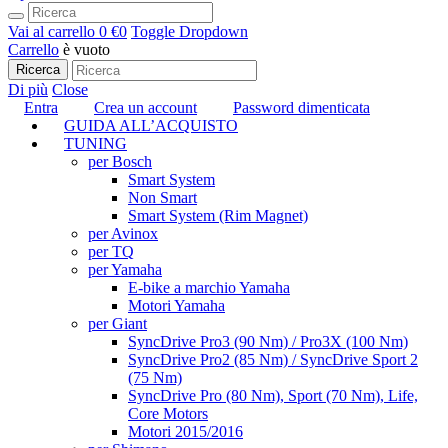
Vai al carrello
0 €
0
Toggle Dropdown
Carrello
è vuoto
Ricerca
Di più
Close
Entra
Crea un account
Password dimenticata
GUIDA ALL’ACQUISTO
TUNING
per Bosch
Smart System
Non Smart
Smart System (Rim Magnet)
per Avinox
per TQ
per Yamaha
E-bike a marchio Yamaha
Motori Yamaha
per Giant
SyncDrive Pro3 (90 Nm) / Pro3X (100 Nm)
SyncDrive Pro2 (85 Nm) / SyncDrive Sport 2
(75 Nm)
SyncDrive Pro (80 Nm), Sport (70 Nm), Life,
Core Motors
Motori 2015/2016