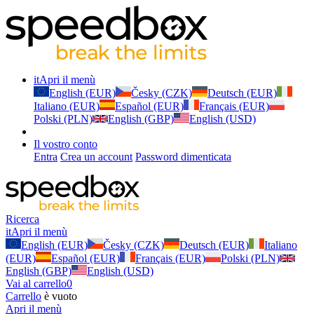
it
Apri il menù
English (EUR)
Česky (CZK)
Deutsch (EUR)
Italiano (EUR)
Español (EUR)
Français (EUR)
Polski (PLN)
English (GBP)
English (USD)
Il vostro conto
Entra
Crea un account
Password dimenticata
Ricerca
it
Apri il menù
English (EUR)
Česky (CZK)
Deutsch (EUR)
Italiano
(EUR)
Español (EUR)
Français (EUR)
Polski (PLN)
English (GBP)
English (USD)
Vai al carrello
0
Carrello
è vuoto
Apri il menù