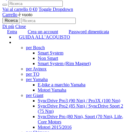
Vai al carrello
0 €
0
Toggle Dropdown
Carrello
è vuoto
Ricerca
Di più
Close
Entra
Crea un account
Password dimenticata
GUIDA ALL’ACQUISTO
TUNING
per Bosch
Smart System
Non Smart
Smart System (Rim Magnet)
per Avinox
per TQ
per Yamaha
E-bike a marchio Yamaha
Motori Yamaha
per Giant
SyncDrive Pro3 (90 Nm) / Pro3X (100 Nm)
SyncDrive Pro2 (85 Nm) / SyncDrive Sport 2
(75 Nm)
SyncDrive Pro (80 Nm), Sport (70 Nm), Life,
Core Motors
Motori 2015/2016