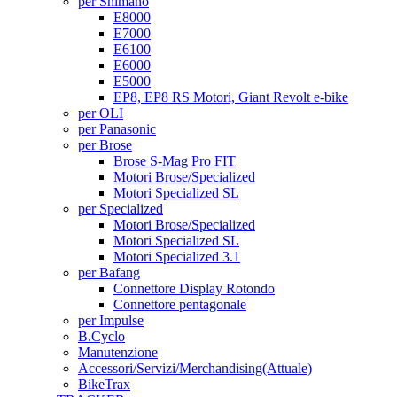
per Shimano
E8000
E7000
E6100
E6000
E5000
EP8, EP8 RS Motori, Giant Revolt e-bike
per OLI
per Panasonic
per Brose
Brose S-Mag Pro FIT
Motori Brose/Specialized
Motori Specialized SL
per Specialized
Motori Brose/Specialized
Motori Specialized SL
Motori Specialized 3.1
per Bafang
Connettore Display Rotondo
Connettore pentagonale
per Impulse
B.Cyclo
Manutenzione
Accessori/Servizi/Merchandising
(Attuale)
BikeTrax