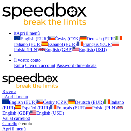
it
Apri il menù
English (EUR)
Česky (CZK)
Deutsch (EUR)
Italiano (EUR)
Español (EUR)
Français (EUR)
Polski (PLN)
English (GBP)
English (USD)
Il vostro conto
Entra
Crea un account
Password dimenticata
Ricerca
it
Apri il menù
English (EUR)
Česky (CZK)
Deutsch (EUR)
Italiano
(EUR)
Español (EUR)
Français (EUR)
Polski (PLN)
English (GBP)
English (USD)
Vai al carrello
0
Carrello
è vuoto
Apri il menù