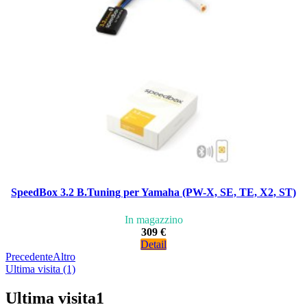
SpeedBox 3.2 B.Tuning per Yamaha (PW-X, SE, TE, X2, ST)
In magazzino
309 €
Detail
Precedente
Altro
Ultima visita (1)
Ultima visita
1