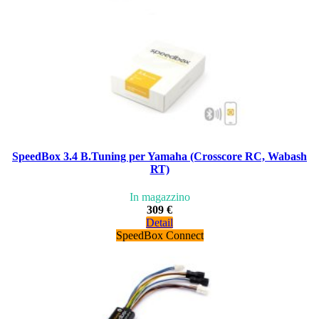
SpeedBox 3.4 B.Tuning per Yamaha (Crosscore RC, Wabash
RT)
In magazzino
309 €
Detail
SpeedBox Connect