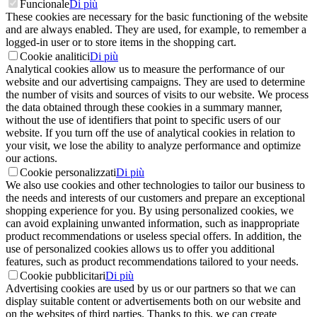
Funcionale
Di più
These cookies are necessary for the basic functioning of the website
and are always enabled. They are used, for example, to remember a
logged-in user or to store items in the shopping cart.
Cookie analitici
Di più
Analytical cookies allow us to measure the performance of our
website and our advertising campaigns. They are used to determine
the number of visits and sources of visits to our website. We process
the data obtained through these cookies in a summary manner,
without the use of identifiers that point to specific users of our
website. If you turn off the use of analytical cookies in relation to
your visit, we lose the ability to analyze performance and optimize
our actions.
Cookie personalizzati
Di più
We also use cookies and other technologies to tailor our business to
the needs and interests of our customers and prepare an exceptional
shopping experience for you. By using personalized cookies, we
can avoid explaining unwanted information, such as inappropriate
product recommendations or useless special offers. In addition, the
use of personalized cookies allows us to offer you additional
features, such as product recommendations tailored to your needs.
Cookie pubblicitari
Di più
Advertising cookies are used by us or our partners so that we can
display suitable content or advertisements both on our website and
on the websites of third parties. Thanks to this, we can create