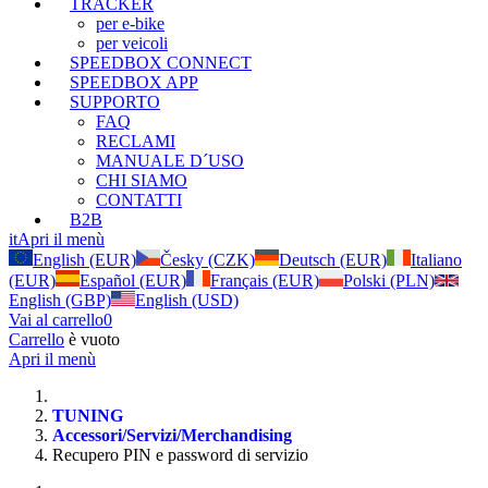
TRACKER
per e-bike
per veicoli
SPEEDBOX CONNECT
SPEEDBOX APP
SUPPORTO
FAQ
RECLAMI
MANUALE D´USO
CHI SIAMO
CONTATTI
B2B
it
Apri il menù
English (EUR)
Česky (CZK)
Deutsch (EUR)
Italiano
(EUR)
Español (EUR)
Français (EUR)
Polski (PLN)
English (GBP)
English (USD)
Vai al carrello
0
Carrello
è vuoto
Apri il menù
TUNING
Accessori/Servizi/Merchandising
Recupero PIN e password di servizio