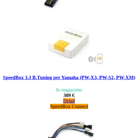
SpeedBox 3.3 B.Tuning per Yamaha (PW-X3, PW-S2, PW-XM)
In magazzino
309 €
Detail
SpeedBox Connect