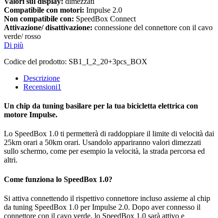
Valori sul display:
dimezzati
Compatibile con motori:
Impulse 2.0
Non compatibile con:
SpeedBox Connect
Attivazione/ disattivazione:
connessione del connettore con il cavo
verde/ rosso
Di più
Codice del prodotto:
SB1_I_2_20+3pcs_BOX
Descrizione
Recensioni
1
Un chip da tuning basilare per la tua bicicletta elettrica con
motore Impulse.
Lo SpeedBox 1.0 ti permetterà di raddoppiare il limite di velocità dai
25km orari a 50km orari. Usandolo appariranno valori dimezzati
sullo schermo, come per esempio la velocità, la strada percorsa ed
altri.
Come funziona lo SpeedBox 1.0?
Si attiva connettendo il rispettivo connettore incluso assieme al chip
da tuning SpeedBox 1.0 per Impulse 2.0. Dopo aver connesso il
connettore con il cavo verde, lo SpeedBox 1.0 sarà attivo e