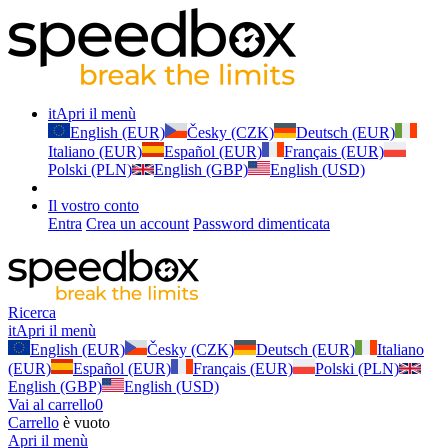
it
Apri il menù
English (EUR)
Česky (CZK)
Deutsch (EUR)
Italiano (EUR)
Español (EUR)
Français (EUR)
Polski (PLN)
English (GBP)
English (USD)
Il vostro conto
Entra
Crea un account
Password dimenticata
Ricerca
it
Apri il menù
English (EUR)
Česky (CZK)
Deutsch (EUR)
Italiano
(EUR)
Español (EUR)
Français (EUR)
Polski (PLN)
English (GBP)
English (USD)
Vai al carrello
0
Carrello
è vuoto
Apri il menù