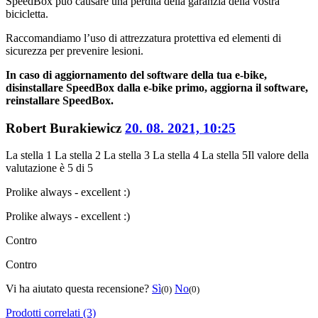
SpeedBox puo causare una perdita della garanzia della vostra
bicicletta.
Raccomandiamo l’uso di attrezzatura protettiva ed elementi di
sicurezza per prevenire lesioni.
In caso di aggiornamento del software della tua e-bike,
disinstallare SpeedBox dalla e-bike primo, aggiorna il software,
reinstallare SpeedBox.
Robert Burakiewicz
20. 08. 2021, 10:25
La stella 1
La stella 2
La stella 3
La stella 4
La stella 5
Il valore della
valutazione è 5 di 5
Pro
like always - excellent :)
Pro
like always - excellent :)
Contro
Contro
Vi ha aiutato questa recensione?
Sì
No
(0)
(0)
Prodotti correlati (3)