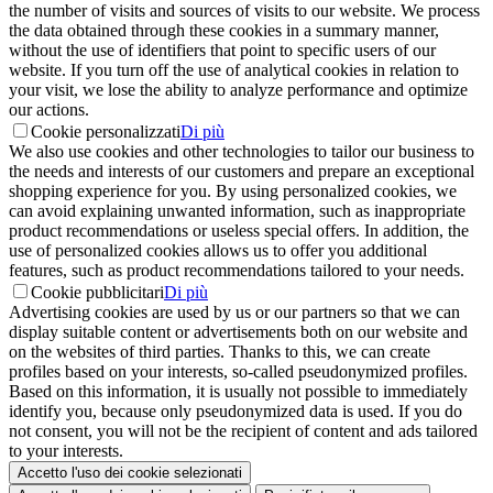
the number of visits and sources of visits to our website. We process
the data obtained through these cookies in a summary manner,
without the use of identifiers that point to specific users of our
website. If you turn off the use of analytical cookies in relation to
your visit, we lose the ability to analyze performance and optimize
our actions.
Cookie personalizzati
Di più
We also use cookies and other technologies to tailor our business to
the needs and interests of our customers and prepare an exceptional
shopping experience for you. By using personalized cookies, we
can avoid explaining unwanted information, such as inappropriate
product recommendations or useless special offers. In addition, the
use of personalized cookies allows us to offer you additional
features, such as product recommendations tailored to your needs.
Cookie pubblicitari
Di più
Advertising cookies are used by us or our partners so that we can
display suitable content or advertisements both on our website and
on the websites of third parties. Thanks to this, we can create
profiles based on your interests, so-called pseudonymized profiles.
Based on this information, it is usually not possible to immediately
identify you, because only pseudonymized data is used. If you do
not consent, you will not be the recipient of content and ads tailored
to your interests.
Accetto l'uso dei cookie selezionati