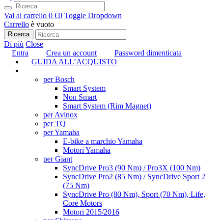
Vai al carrello
0 €
0
Toggle Dropdown
Carrello
è vuoto
Ricerca
Di più
Close
Entra
Crea un account
Password dimenticata
GUIDA ALL’ACQUISTO
TUNING
per Bosch
Smart System
Non Smart
Smart System (Rim Magnet)
per Avinox
per TQ
per Yamaha
E-bike a marchio Yamaha
Motori Yamaha
per Giant
SyncDrive Pro3 (90 Nm) / Pro3X (100 Nm)
SyncDrive Pro2 (85 Nm) / SyncDrive Sport 2
(75 Nm)
SyncDrive Pro (80 Nm), Sport (70 Nm), Life,
Core Motors
Motori 2015/2016