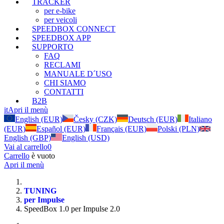
TRACKER
per e-bike
per veicoli
SPEEDBOX CONNECT
SPEEDBOX APP
SUPPORTO
FAQ
RECLAMI
MANUALE D´USO
CHI SIAMO
CONTATTI
B2B
it
Apri il menù
English (EUR)
Česky (CZK)
Deutsch (EUR)
Italiano
(EUR)
Español (EUR)
Français (EUR)
Polski (PLN)
English (GBP)
English (USD)
Vai al carrello
0
Carrello
è vuoto
Apri il menù
TUNING
per Impulse
SpeedBox 1.0 per Impulse 2.0