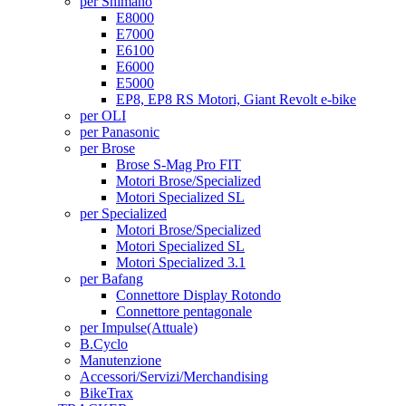
per Shimano
E8000
E7000
E6100
E6000
E5000
EP8, EP8 RS Motori, Giant Revolt e-bike
per OLI
per Panasonic
per Brose
Brose S-Mag Pro FIT
Motori Brose/Specialized
Motori Specialized SL
per Specialized
Motori Brose/Specialized
Motori Specialized SL
Motori Specialized 3.1
per Bafang
Connettore Display Rotondo
Connettore pentagonale
per Impulse
(Attuale)
B.Cyclo
Manutenzione
Accessori/Servizi/Merchandising
BikeTrax