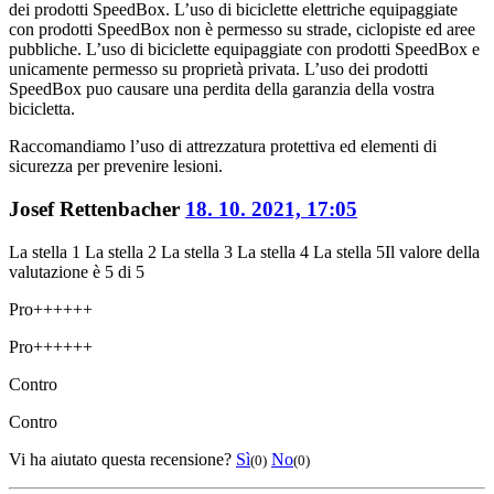
dei prodotti SpeedBox. L’uso di biciclette elettriche equipaggiate
con prodotti SpeedBox non è permesso su strade, ciclopiste ed aree
pubbliche. L’uso di biciclette equipaggiate con prodotti SpeedBox e
unicamente permesso su proprietà privata. L’uso dei prodotti
SpeedBox puo causare una perdita della garanzia della vostra
bicicletta.
Raccomandiamo l’uso di attrezzatura protettiva ed elementi di
sicurezza per prevenire lesioni.
Josef Rettenbacher
18. 10. 2021, 17:05
La stella 1
La stella 2
La stella 3
La stella 4
La stella 5
Il valore della
valutazione è 5 di 5
Pro
++++++
Pro
++++++
Contro
Contro
Vi ha aiutato questa recensione?
Sì
No
(0)
(0)