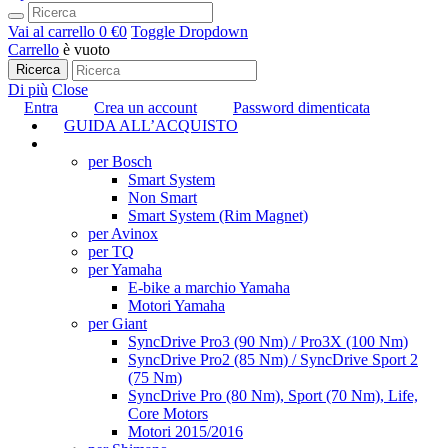
Vai al carrello
0 €
0
Toggle Dropdown
Carrello
è vuoto
Ricerca
Di più
Close
Entra
Crea un account
Password dimenticata
GUIDA ALL’ACQUISTO
TUNING
per Bosch
Smart System
Non Smart
Smart System (Rim Magnet)
per Avinox
per TQ
per Yamaha
E-bike a marchio Yamaha
Motori Yamaha
per Giant
SyncDrive Pro3 (90 Nm) / Pro3X (100 Nm)
SyncDrive Pro2 (85 Nm) / SyncDrive Sport 2
(75 Nm)
SyncDrive Pro (80 Nm), Sport (70 Nm), Life,
Core Motors
Motori 2015/2016