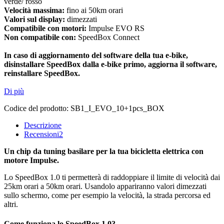
verde/ rosso
Velocità massima:
fino ai 50km orari
Valori sul display:
dimezzati
Compatibile con motori:
Impulse EVO RS
Non compatibile con:
SpeedBox Connect
In caso di aggiornamento del software della tua e-bike,
disinstallare SpeedBox dalla e-bike primo, aggiorna il software,
reinstallare SpeedBox.
Di più
Codice del prodotto:
SB1_I_EVO_10+1pcs_BOX
Descrizione
Recensioni
2
Un chip da tuning basilare per la tua bicicletta elettrica con
motore Impulse.
Lo SpeedBox 1.0 ti permetterà di raddoppiare il limite di velocità dai
25km orari a 50km orari. Usandolo appariranno valori dimezzati
sullo schermo, come per esempio la velocità, la strada percorsa ed
altri.
Come funziona lo SpeedBox 1.0?