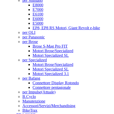
per Shimano
E8000
E7000
E6100
E6000
E5000
EP8, EP8 RS Motori, Giant Revolt e-bike
per OLI
per Panasonic
per Brose
Brose S-Mag Pro FIT
Motori Brose/Specialized
Motori Specialized SL
per Specialized
Motori Brose/Specialized
Motori Specialized SL
Motori Specialized 3.1
per Bafang
Connettore Display Rotondo
Connettore pentagonale
per Impulse
(Attuale)
B.Cyclo
Manutenzione
Accessori/Servizi/Merchandising
BikeTrax