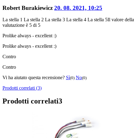
Robert Burakiewicz
20. 08. 2021, 10:25
La stella 1
La stella 2
La stella 3
La stella 4
La stella 5
Il valore della
valutazione è 5 di 5
Pro
like always - excellent :)
Pro
like always - excellent :)
Contro
Contro
Vi ha aiutato questa recensione?
Sì
No
(0)
(0)
Prodotti correlati (3)
Prodotti correlati
3