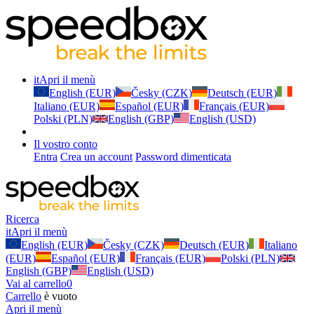
it
Apri il menù
English (EUR)
Česky (CZK)
Deutsch (EUR)
Italiano (EUR)
Español (EUR)
Français (EUR)
Polski (PLN)
English (GBP)
English (USD)
Il vostro conto
Entra
Crea un account
Password dimenticata
Ricerca
it
Apri il menù
English (EUR)
Česky (CZK)
Deutsch (EUR)
Italiano
(EUR)
Español (EUR)
Français (EUR)
Polski (PLN)
English (GBP)
English (USD)
Vai al carrello
0
Carrello
è vuoto
Apri il menù