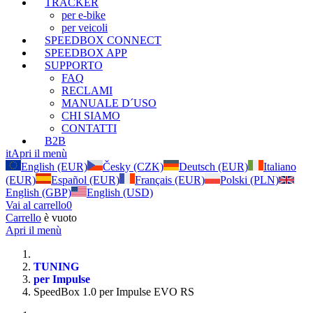
TRACKER
per e-bike
per veicoli
SPEEDBOX CONNECT
SPEEDBOX APP
SUPPORTO
FAQ
RECLAMI
MANUALE D´USO
CHI SIAMO
CONTATTI
B2B
it
Apri il menù
English (EUR)
Česky (CZK)
Deutsch (EUR)
Italiano
(EUR)
Español (EUR)
Français (EUR)
Polski (PLN)
English (GBP)
English (USD)
Vai al carrello
0
Carrello
è vuoto
Apri il menù
TUNING
per Impulse
SpeedBox 1.0 per Impulse EVO RS