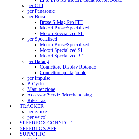
per OLI
per Panasonic
per Brose
Brose S-Mag Pro FIT
Motori Brose/Specialized
Motori Specialized SL
per Specialized
Motori Brose/Specialized
Motori Specialized SL
Motori Specialized 3.1
per Bafang
Connettore Display Rotondo
Connettore pentagonale
per Impulse
B.Cyclo
Manutenzione
Accessori/Servizi/Merchandising
BikeTrax
TRACKER
per e-bike
per veicoli
SPEEDBOX CONNECT
SPEEDBOX APP
SUPPORTO