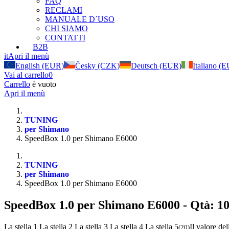
FAQ
RECLAMI
MANUALE D´USO
CHI SIAMO
CONTATTI
B2B
it
Apri il menù
English (EUR)
Česky (CZK)
Deutsch (EUR)
Italiano (
Vai al carrello
0
Carrello
è vuoto
Apri il menù
TUNING
per Shimano
SpeedBox 1.0 per Shimano E6000
TUNING
per Shimano
SpeedBox 1.0 per Shimano E6000
SpeedBox 1.0 per Shimano E6000
- Qtà: 10
La stella 1
La stella 2
La stella 3
La stella 4
La stella 5
Il valore del
(
20
)