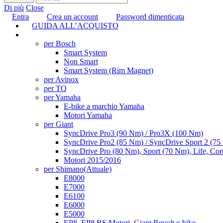
Di più
Close
Entra
Crea un account
Password dimenticata
GUIDA ALL’ACQUISTO
TUNING
per Bosch
Smart System
Non Smart
Smart System (Rim Magnet)
per Avinox
per TQ
per Yamaha
E-bike a marchio Yamaha
Motori Yamaha
per Giant
SyncDrive Pro3 (90 Nm) / Pro3X (100 Nm)
SyncDrive Pro2 (85 Nm) / SyncDrive Sport 2 (7
SyncDrive Pro (80 Nm), Sport (70 Nm), Life, Cor
Motori 2015/2016
per Shimano
(Attuale)
E8000
E7000
E6100
E6000
E5000
EP8, EP8 RS Motori, Giant Revolt e-bike