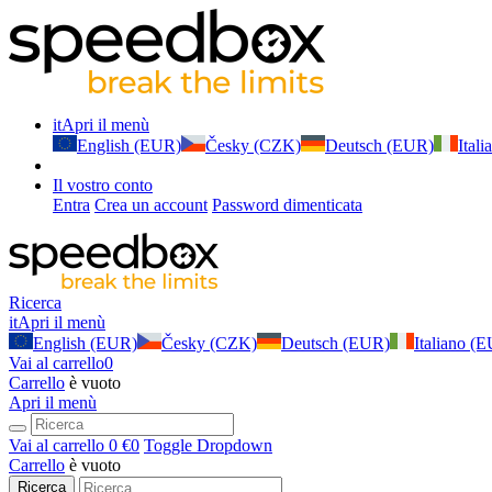
it
Apri il menù
English (EUR)
Česky (CZK)
Deutsch (EUR)
Ital
Il vostro conto
Entra
Crea un account
Password dimenticata
Ricerca
it
Apri il menù
English (EUR)
Česky (CZK)
Deutsch (EUR)
Italiano (
Vai al carrello
0
Carrello
è vuoto
Apri il menù
Vai al carrello
0 €
0
Toggle Dropdown
Carrello
è vuoto
Ricerca