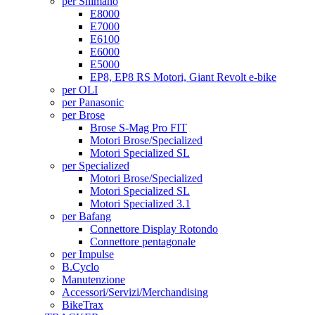
per Shimano
E8000
E7000
E6100
E6000
E5000
EP8, EP8 RS Motori, Giant Revolt e-bike
per OLI
per Panasonic
per Brose
Brose S-Mag Pro FIT
Motori Brose/Specialized
Motori Specialized SL
per Specialized
Motori Brose/Specialized
Motori Specialized SL
Motori Specialized 3.1
per Bafang
Connettore Display Rotondo
Connettore pentagonale
per Impulse
B.Cyclo
Manutenzione
Accessori/Servizi/Merchandising
BikeTrax