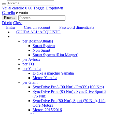
Vai al carrello
0 €
0
Toggle Dropdown
Carrello
è vuoto
Ricerca
Di più
Close
Entra
Crea un account
Password dimenticata
GUIDA ALL’ACQUISTO
TUNING
per Bosch
(Attuale)
Smart System
Non Smart
Smart System (Rim Magnet)
per Avinox
per TQ
per Yamaha
E-bike a marchio Yamaha
Motori Yamaha
per Giant
SyncDrive Pro3 (90 Nm) / Pro3X (100 Nm)
SyncDrive Pro2 (85 Nm) / SyncDrive Sport 2
(75 Nm)
SyncDrive Pro (80 Nm), Sport (70 Nm), Life,
Core Motors
Motori 2015/2016