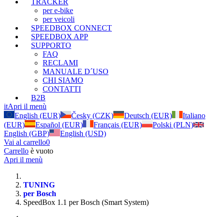
TRACKER
per e-bike
per veicoli
SPEEDBOX CONNECT
SPEEDBOX APP
SUPPORTO
FAQ
RECLAMI
MANUALE D´USO
CHI SIAMO
CONTATTI
B2B
it
Apri il menù
English (EUR)
Česky (CZK)
Deutsch (EUR)
Italiano
(EUR)
Español (EUR)
Français (EUR)
Polski (PLN)
English (GBP)
English (USD)
Vai al carrello
0
Carrello
è vuoto
Apri il menù
TUNING
per Bosch
SpeedBox 1.1 per Bosch (Smart System)