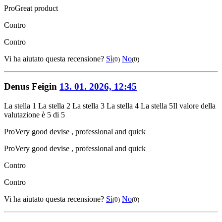
Pro
Great product
Contro
Contro
Vi ha aiutato questa recensione?
Sì
No
(0)
(0)
Denus Feigin
13. 01. 2026, 12:45
La stella 1
La stella 2
La stella 3
La stella 4
La stella 5
Il valore della
valutazione è 5 di 5
Pro
Very good devise , professional and quick
Pro
Very good devise , professional and quick
Contro
Contro
Vi ha aiutato questa recensione?
Sì
No
(0)
(0)