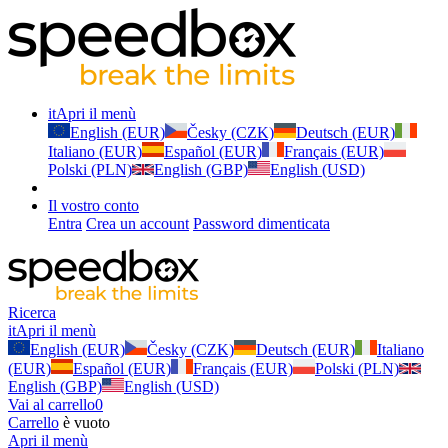
it
Apri il menù
English (EUR)
Česky (CZK)
Deutsch (EUR)
Italiano (EUR)
Español (EUR)
Français (EUR)
Polski (PLN)
English (GBP)
English (USD)
Il vostro conto
Entra
Crea un account
Password dimenticata
Ricerca
it
Apri il menù
English (EUR)
Česky (CZK)
Deutsch (EUR)
Italiano
(EUR)
Español (EUR)
Français (EUR)
Polski (PLN)
English (GBP)
English (USD)
Vai al carrello
0
Carrello
è vuoto
Apri il menù