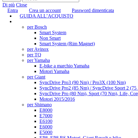
Di più
Close
Entra
Crea un account
Password dimenticata
GUIDA ALL’ACQUISTO
TUNING
per Bosch
Smart System
Non Smart
Smart System (Rim Magnet)
per Avinox
per TQ
per Yamaha
E-bike a marchio Yamaha
Motori Yamaha
per Giant
SyncDrive Pro3 (90 Nm) / Pro3X (100 Nm)
SyncDrive Pro2 (85 Nm) / SyncDrive Sport 2 (7
SyncDrive Pro (80 Nm), Sport (70 Nm), Life, Cor
Motori 2015/2016
per Shimano
E8000
E7000
E6100
E6000
E5000
EP8, EP8 RS Motori, Giant Revolt e-bike