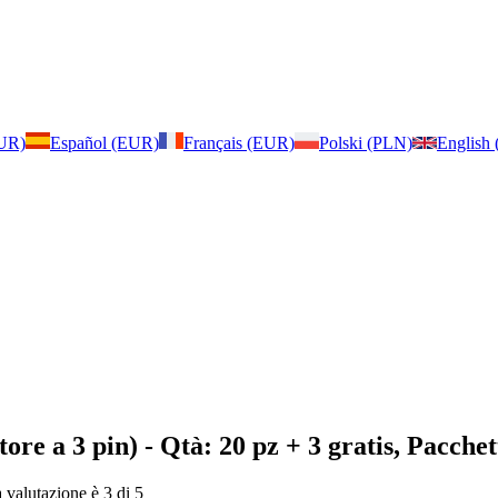
EUR)
Español (EUR)
Français (EUR)
Polski (PLN)
English
ore a 3 pin)
- Qtà: 20 pz + 3 gratis, Pacchet
a valutazione è 3 di 5