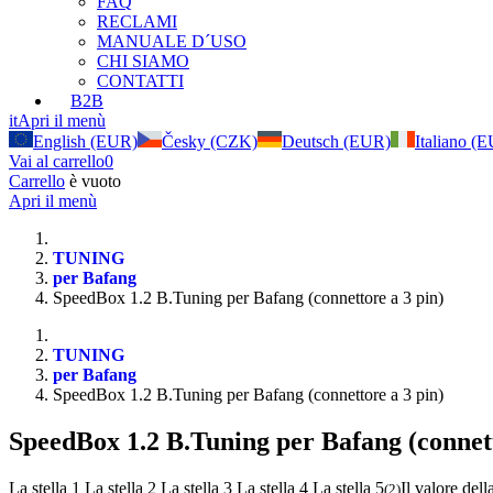
FAQ
RECLAMI
MANUALE D´USO
CHI SIAMO
CONTATTI
B2B
it
Apri il menù
English (EUR)
Česky (CZK)
Deutsch (EUR)
Italiano (
Vai al carrello
0
Carrello
è vuoto
Apri il menù
TUNING
per Bafang
SpeedBox 1.2 B.Tuning per Bafang (connettore a 3 pin)
TUNING
per Bafang
SpeedBox 1.2 B.Tuning per Bafang (connettore a 3 pin)
SpeedBox 1.2 B.Tuning per Bafang (connett
La stella 1
La stella 2
La stella 3
La stella 4
La stella 5
Il valore dell
(
2
)