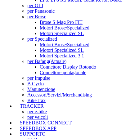
per OLI
per Panasonic
per Brose
Brose S-Mag Pro FIT
Motori Brose/Specialized
Motori Specialized SL
per Specialized
Motori Brose/Specialized
Motori Specialized SL
Motori Specialized 3.1
per Bafang
(Attuale)
Connettore Display Rotondo
Connettore pentagonale
per Impulse
B.Cyclo
Manutenzione
Accessori/Servizi/Merchandising
BikeTrax
TRACKER
per e-bike
per veicoli
SPEEDBOX CONNECT
SPEEDBOX APP
SUPPORTO