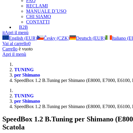
FAQ
RECLAMI
MANUALE D´USO
CHI SIAMO
CONTATTI
B2B
it
Apri il menù
English (EUR)
Česky (CZK)
Deutsch (EUR)
Italiano (
Vai al carrello
0
Carrello
è vuoto
Apri il menù
TUNING
per Shimano
SpeedBox 1.2 B.Tuning per Shimano (E8000, E7000, E6100,
TUNING
per Shimano
SpeedBox 1.2 B.Tuning per Shimano (E8000, E7000, E6100,
SpeedBox 1.2 B.Tuning per Shimano (E800
Scatola