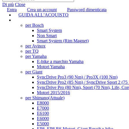
Di più
Close
Entra
Crea un account
Password dimenticata
GUIDA ALL’ACQUISTO
TUNING
per Bosch
Smart System
Non Smart
Smart System (Rim Magnet)
per Avinox
per TQ
per Yamaha
E-bike a marchio Yamaha
Motori Yamaha
per Giant
SyncDrive Pro3 (90 Nm) / Pro3X (100 Nm)
SyncDrive Pro2 (85 Nm) / SyncDrive Sport 2 (7
SyncDrive Pro (80 Nm), Sport (70 Nm), Life, Cor
Motori 2015/2016
per Shimano
(Attuale)
E8000
E7000
E6100
E6000
E5000
EP8, EP8 RS Motori, Giant Revolt e-bike