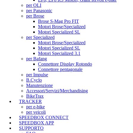
per OLI
per Panasonic
per Brose
Brose S-Mag Pro FIT
Motori Brose/Specialized
Motori Specialized SL
per Specialized
Motori Brose/Specialized
Motori Specialized SL
Motori Specialized 3.1
per Bafang
Connettore Display Rotondo
Connettore pentagonale
per Impulse
B.Cyclo
Manutenzione
Accessori/Servizi/Merchandising
BikeTrax
TRACKER
per e-bike
per veicoli
SPEEDBOX CONNECT
SPEEDBOX APP
SUPPORTO