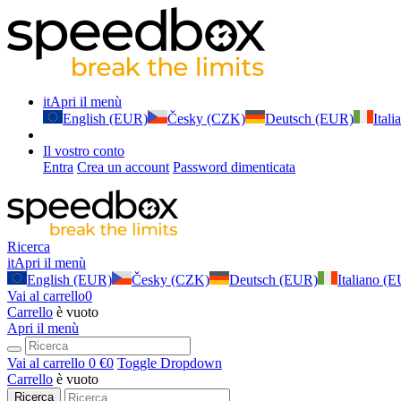
it
Apri il menù
English (EUR)
Česky (CZK)
Deutsch (EUR)
Ital
Il vostro conto
Entra
Crea un account
Password dimenticata
Ricerca
it
Apri il menù
English (EUR)
Česky (CZK)
Deutsch (EUR)
Italiano (
Vai al carrello
0
Carrello
è vuoto
Apri il menù
Vai al carrello
0 €
0
Toggle Dropdown
Carrello
è vuoto
Ricerca