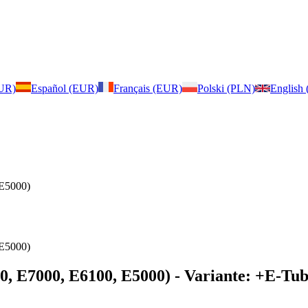
EUR)
Español (EUR)
Français (EUR)
Polski (PLN)
English
 E5000)
 E5000)
0, E7000, E6100, E5000)
- Variante: +E-Tube