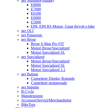
per Shimano
(Attuale)
E8000
E7000
E6100
E6000
E5000
EP8, EP8 RS Motori, Giant Revolt e-bike
per OLI
per Panasonic
per Brose
Brose S-Mag Pro FIT
Motori Brose/Specialized
Motori Specialized SL
per Specialized
Motori Brose/Specialized
Motori Specialized SL
Motori Specialized 3.1
per Bafang
Connettore Display Rotondo
Connettore pentagonale
per Impulse
B.Cyclo
Manutenzione
Accessori/Servizi/Merchandising
BikeTrax