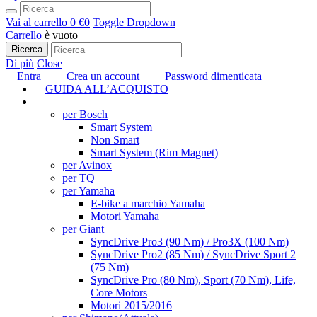
Vai al carrello
0 €
0
Toggle Dropdown
Carrello
è vuoto
Ricerca
Di più
Close
Entra
Crea un account
Password dimenticata
GUIDA ALL’ACQUISTO
TUNING
per Bosch
Smart System
Non Smart
Smart System (Rim Magnet)
per Avinox
per TQ
per Yamaha
E-bike a marchio Yamaha
Motori Yamaha
per Giant
SyncDrive Pro3 (90 Nm) / Pro3X (100 Nm)
SyncDrive Pro2 (85 Nm) / SyncDrive Sport 2
(75 Nm)
SyncDrive Pro (80 Nm), Sport (70 Nm), Life,
Core Motors
Motori 2015/2016