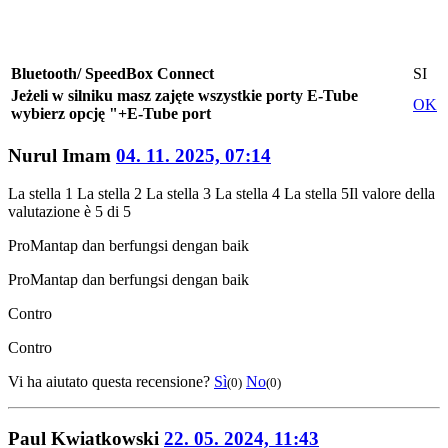
Bluetooth/ SpeedBox Connect
SI
Jeżeli w silniku masz zajęte wszystkie porty E-Tube
OK
wybierz opcję "+E-Tube port
Nurul Imam
04. 11. 2025, 07:14
La stella 1
La stella 2
La stella 3
La stella 4
La stella 5
Il valore della
valutazione è 5 di 5
Pro
Mantap dan berfungsi dengan baik
Pro
Mantap dan berfungsi dengan baik
Contro
Contro
Vi ha aiutato questa recensione?
Sì
No
(0)
(0)
Paul Kwiatkowski
22. 05. 2024, 11:43