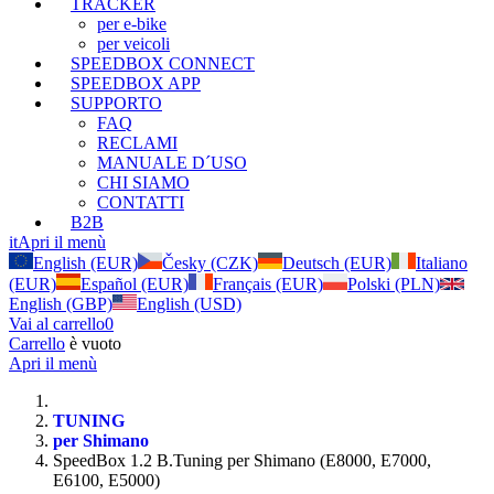
TRACKER
per e-bike
per veicoli
SPEEDBOX CONNECT
SPEEDBOX APP
SUPPORTO
FAQ
RECLAMI
MANUALE D´USO
CHI SIAMO
CONTATTI
B2B
it
Apri il menù
English (EUR)
Česky (CZK)
Deutsch (EUR)
Italiano
(EUR)
Español (EUR)
Français (EUR)
Polski (PLN)
English (GBP)
English (USD)
Vai al carrello
0
Carrello
è vuoto
Apri il menù
TUNING
per Shimano
SpeedBox 1.2 B.Tuning per Shimano (E8000, E7000,
E6100, E5000)