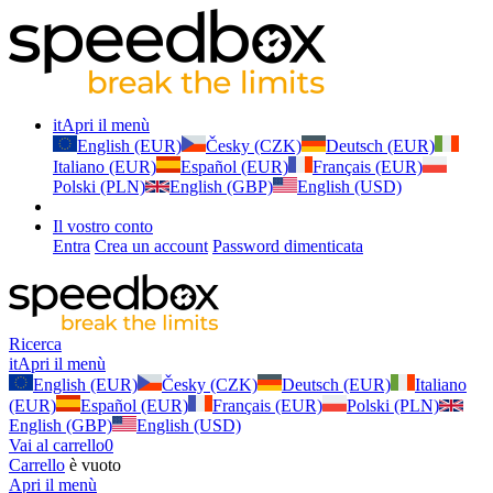
it
Apri il menù
English (EUR)
Česky (CZK)
Deutsch (EUR)
Italiano (EUR)
Español (EUR)
Français (EUR)
Polski (PLN)
English (GBP)
English (USD)
Il vostro conto
Entra
Crea un account
Password dimenticata
Ricerca
it
Apri il menù
English (EUR)
Česky (CZK)
Deutsch (EUR)
Italiano
(EUR)
Español (EUR)
Français (EUR)
Polski (PLN)
English (GBP)
English (USD)
Vai al carrello
0
Carrello
è vuoto
Apri il menù