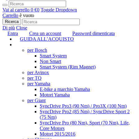
Vai al carrello
0 €
0
Toggle Dropdown
Carrello
è vuoto
Ricerca
Di più
Close
Entra
Crea un account
Password dimenticata
GUIDA ALL’ACQUISTO
TUNING
per Bosch
Smart System
Non Smart
Smart System (Rim Magnet)
per Avinox
per TQ
per Yamaha
E-bike a marchio Yamaha
Motori Yamaha
per Giant
SyncDrive Pro3 (90 Nm) / Pro3X (100 Nm)
SyncDrive Pro2 (85 Nm) / SyncDrive Sport 2
(75 Nm)
SyncDrive Pro (80 Nm), Sport (70 Nm), Life,
Core Motors
Motori 2015/2016