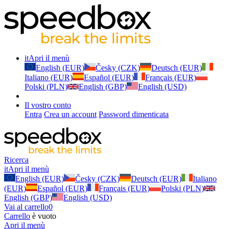
it
Apri il menù
English (EUR)
Česky (CZK)
Deutsch (EUR)
Italiano (EUR)
Español (EUR)
Français (EUR)
Polski (PLN)
English (GBP)
English (USD)
Il vostro conto
Entra
Crea un account
Password dimenticata
Ricerca
it
Apri il menù
English (EUR)
Česky (CZK)
Deutsch (EUR)
Italiano
(EUR)
Español (EUR)
Français (EUR)
Polski (PLN)
English (GBP)
English (USD)
Vai al carrello
0
Carrello
è vuoto
Apri il menù