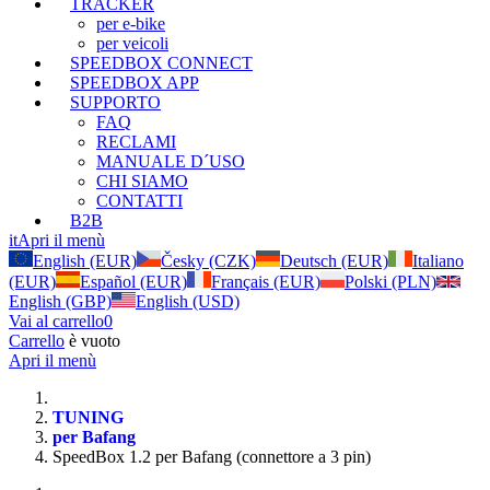
TRACKER
per e-bike
per veicoli
SPEEDBOX CONNECT
SPEEDBOX APP
SUPPORTO
FAQ
RECLAMI
MANUALE D´USO
CHI SIAMO
CONTATTI
B2B
it
Apri il menù
English (EUR)
Česky (CZK)
Deutsch (EUR)
Italiano
(EUR)
Español (EUR)
Français (EUR)
Polski (PLN)
English (GBP)
English (USD)
Vai al carrello
0
Carrello
è vuoto
Apri il menù
TUNING
per Bafang
SpeedBox 1.2 per Bafang (connettore a 3 pin)