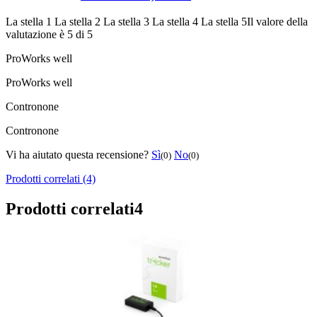
La stella 1
La stella 2
La stella 3
La stella 4
La stella 5
Il valore della
valutazione è 5 di 5
Pro
Works well
Pro
Works well
Contro
none
Contro
none
Vi ha aiutato questa recensione?
Sì
No
(0)
(0)
Prodotti correlati (4)
Prodotti correlati
4