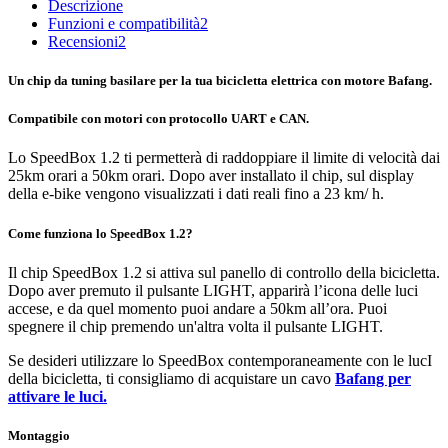
Descrizione
Funzioni e compatibilità
2
Recensioni
2
Un chip da tuning basilare per la tua bicicletta elettrica con motore Bafang.
Compatibile con motori con protocollo UART e CAN.
Lo SpeedBox 1.2 ti permetterà di raddoppiare il limite di velocità dai
25km orari a 50km orari.
Dopo aver installato il chip, sul display
della e-bike vengono visualizzati i dati reali fino a 23 km/ h.
Come funziona lo SpeedBox 1.2?
Il chip SpeedBox 1.2 si attiva sul panello di controllo della bicicletta.
Dopo aver premuto il pulsante LIGHT, apparirà l’icona delle luci
accese, e da quel momento puoi andare a 50km all’ora. Puoi
spegnere il chip premendo un'altra volta il pulsante LIGHT.
Se desideri utilizzare lo SpeedBox contemporaneamente con le lucI
della bicicletta, ti consigliamo di acquistare un cavo
Bafang per
attivare le luci.
Montaggio