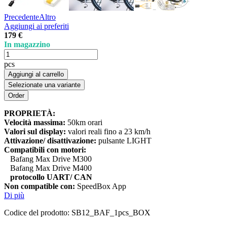
Precedente
Altro
Aggiungi ai preferiti
179 €
In magazzino
pcs
Aggiungi al carrello
Selezionate una variante
PROPRIETÀ:
Velocità massima:
50km orari
Valori sul display:
valori reali fino a 23 km/h
Attivazione/ disattivazione:
pulsante LIGHT
Compatibili con motori:
Bafang Max Drive M300
Bafang Max Drive M400
protocollo UART/ CAN
Non compatible con:
SpeedBox App
Di più
Codice del prodotto:
SB12_BAF_1pcs_BOX