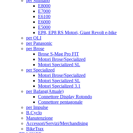
per Shimano
E8000
E7000
E6100
E6000
E5000
EP8, EP8 RS Motori, Giant Revolt e-bike
per OLI
per Panasonic
per Brose
Brose S-Mag Pro FIT
Motori Brose/Specialized
Motori Specialized SL
per Specialized
Motori Brose/Specialized
Motori Specialized SL
Motori Specialized 3.1
per Bafang
(Attuale)
Connettore Display Rotondo
Connettore pentagonale
per Impulse
B.Cyclo
Manutenzione
Accessori/Servizi/Merchandising
BikeTrax