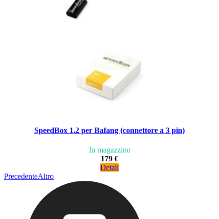
SpeedBox 1.2 per Bafang (connettore a 3 pin)
In magazzino
179 €
Detail
Precedente
Altro