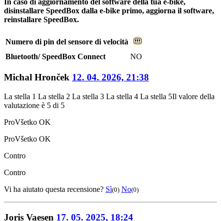
In caso di aggiornamento del software della tua e-bike,
disinstallare SpeedBox dalla e-bike primo, aggiorna il software,
reinstallare SpeedBox.
Numero di pin del sensore di velocità
Bluetooth/ SpeedBox Connect
NO
Michal Hronček
12. 04. 2026, 21:38
La stella 1
La stella 2
La stella 3
La stella 4
La stella 5
Il valore della
valutazione è 5 di 5
Pro
Všetko OK
Pro
Všetko OK
Contro
Contro
Vi ha aiutato questa recensione?
Sì
No
(0)
(0)
Joris Vaesen
17. 05. 2025, 18:24