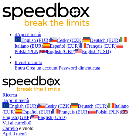
it
Apri il menù
English (EUR)
Česky (CZK)
Deutsch (EUR)
Italiano (EUR)
Español (EUR)
Français (EUR)
Polski (PLN)
English (GBP)
English (USD)
Il vostro conto
Entra
Crea un account
Password dimenticata
Ricerca
it
Apri il menù
English (EUR)
Česky (CZK)
Deutsch (EUR)
Italiano
(EUR)
Español (EUR)
Français (EUR)
Polski (PLN)
English (GBP)
English (USD)
Vai al carrello
0
Carrello
è vuoto
Apri il menù