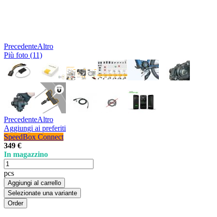
Precedente
Altro
Più foto (11)
Precedente
Altro
Aggiungi ai preferiti
SpeedBox Connect
349 €
In magazzino
pcs
Aggiungi al carrello
Selezionate una variante