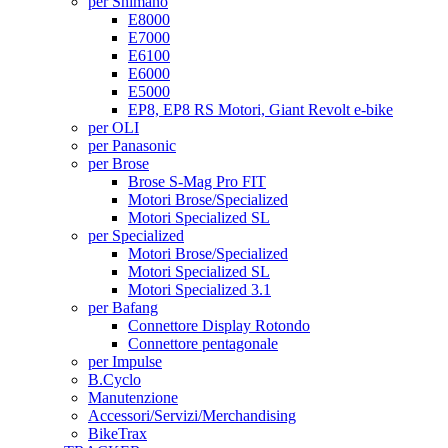
per Shimano
E8000
E7000
E6100
E6000
E5000
EP8, EP8 RS Motori, Giant Revolt e-bike
per OLI
per Panasonic
per Brose
Brose S-Mag Pro FIT
Motori Brose/Specialized
Motori Specialized SL
per Specialized
Motori Brose/Specialized
Motori Specialized SL
Motori Specialized 3.1
per Bafang
Connettore Display Rotondo
Connettore pentagonale
per Impulse
B.Cyclo
Manutenzione
Accessori/Servizi/Merchandising
BikeTrax