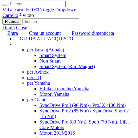
Vai al carrello
0 €
0
Toggle Dropdown
Carrello
è vuoto
Ricerca
Di più
Close
Entra
Crea un account
Password dimenticata
GUIDA ALL’ACQUISTO
TUNING
per Bosch
(Attuale)
Smart System
Non Smart
Smart System (Rim Magnet)
per Avinox
per TQ
per Yamaha
E-bike a marchio Yamaha
Motori Yamaha
per Giant
SyncDrive Pro3 (90 Nm) / Pro3X (100 Nm)
SyncDrive Pro2 (85 Nm) / SyncDrive Sport 2
(75 Nm)
SyncDrive Pro (80 Nm), Sport (70 Nm), Life,
Core Motors
Motori 2015/2016