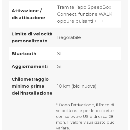
Tramite l’app SpeedBox
Attivazione /
Connect, funzione WALK
disattivazione
oppure pulsanti + − + −
Limite di velocità
Regolabile
personalizzato
Bluetooth
Sì
Aggiornamenti
Sì
Chilometraggio
minimo prima
10 km (bici nuova)
dell'installazione
* Dopo l’attivazione, il limite di
velocità reale per le biciclette
con software US è di circa 28
mph. Il valore visualizzato può
variare.