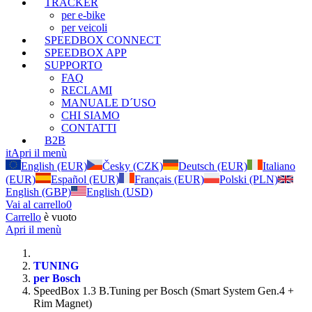
TRACKER
per e-bike
per veicoli
SPEEDBOX CONNECT
SPEEDBOX APP
SUPPORTO
FAQ
RECLAMI
MANUALE D´USO
CHI SIAMO
CONTATTI
B2B
it
Apri il menù
English (EUR)
Česky (CZK)
Deutsch (EUR)
Italiano
(EUR)
Español (EUR)
Français (EUR)
Polski (PLN)
English (GBP)
English (USD)
Vai al carrello
0
Carrello
è vuoto
Apri il menù
TUNING
per Bosch
SpeedBox 1.3 B.Tuning per Bosch (Smart System Gen.4 +
Rim Magnet)