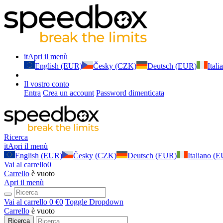
it
Apri il menù
English (EUR)
Česky (CZK)
Deutsch (EUR)
Ital
Il vostro conto
Entra
Crea un account
Password dimenticata
Ricerca
it
Apri il menù
English (EUR)
Česky (CZK)
Deutsch (EUR)
Italiano (
Vai al carrello
0
Carrello
è vuoto
Apri il menù
Vai al carrello
0 €
0
Toggle Dropdown
Carrello
è vuoto
Ricerca