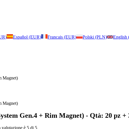
EUR)
Español (EUR)
Français (EUR)
Polski (PLN)
English
m Magnet)
m Magnet)
System Gen.4 + Rim Magnet)
- Qtà: 20 pz + 
a valutazione è 5 di 5