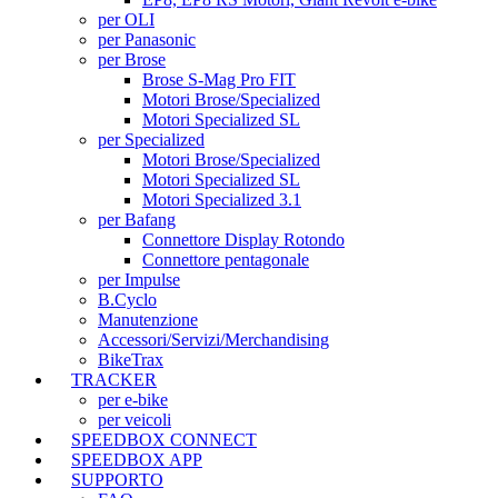
per OLI
per Panasonic
per Brose
Brose S-Mag Pro FIT
Motori Brose/Specialized
Motori Specialized SL
per Specialized
Motori Brose/Specialized
Motori Specialized SL
Motori Specialized 3.1
per Bafang
Connettore Display Rotondo
Connettore pentagonale
per Impulse
B.Cyclo
Manutenzione
Accessori/Servizi/Merchandising
BikeTrax
TRACKER
per e-bike
per veicoli
SPEEDBOX CONNECT
SPEEDBOX APP
SUPPORTO