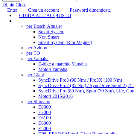
Di più
Close
Entra
Crea un account
Password dimenticata
GUIDA ALL’ACQUISTO
TUNING
per Bosch
(Attuale)
Smart System
Non Smart
Smart System (Rim Magnet)
per Avinox
per TQ
per Yamaha
E-bike a marchio Yamaha
Motori Yamaha
per Giant
SyncDrive Pro3 (90 Nm) / Pro3X (100 Nm)
SyncDrive Pro2 (85 Nm) / SyncDrive Sport 2 (7
SyncDrive Pro (80 Nm), Sport (70 Nm), Life, Cor
Motori 2015/2016
per Shimano
E8000
E7000
E6100
E6000
E5000
EP8, EP8 RS Motori, Giant Revolt e-bike