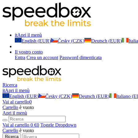
it
Apri il menù
English (EUR)
Česky (CZK)
Deutsch (EUR)
Ital
Il vostro conto
Entra
Crea un account
Password dimenticata
Ricerca
it
Apri il menù
English (EUR)
Česky (CZK)
Deutsch (EUR)
Italiano (
Vai al carrello
0
Carrello
è vuoto
Apri il menù
Vai al carrello
0 €
0
Toggle Dropdown
Carrello
è vuoto
Ricerca