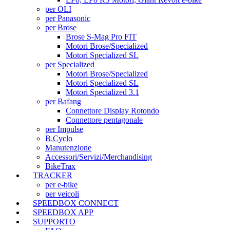
per OLI
per Panasonic
per Brose
Brose S-Mag Pro FIT
Motori Brose/Specialized
Motori Specialized SL
per Specialized
Motori Brose/Specialized
Motori Specialized SL
Motori Specialized 3.1
per Bafang
Connettore Display Rotondo
Connettore pentagonale
per Impulse
B.Cyclo
Manutenzione
Accessori/Servizi/Merchandising
BikeTrax
TRACKER
per e-bike
per veicoli
SPEEDBOX CONNECT
SPEEDBOX APP
SUPPORTO