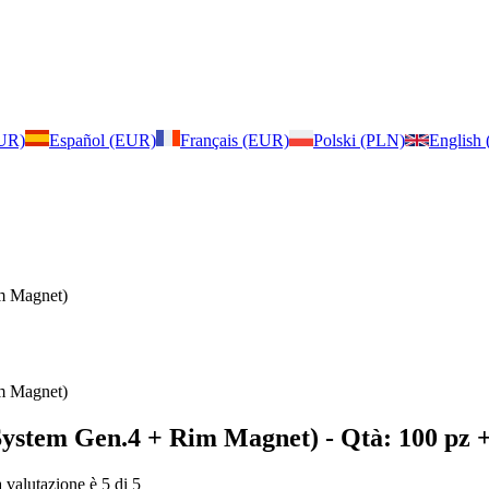
EUR)
Español (EUR)
Français (EUR)
Polski (PLN)
English
m Magnet)
m Magnet)
System Gen.4 + Rim Magnet)
- Qtà: 100 pz +
a valutazione è 5 di 5