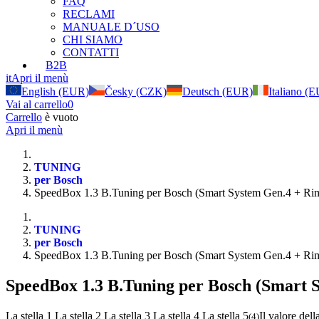
FAQ
RECLAMI
MANUALE D´USO
CHI SIAMO
CONTATTI
B2B
it
Apri il menù
English (EUR)
Česky (CZK)
Deutsch (EUR)
Italiano (
Vai al carrello
0
Carrello
è vuoto
Apri il menù
TUNING
per Bosch
SpeedBox 1.3 B.Tuning per Bosch (Smart System Gen.4 + Ri
TUNING
per Bosch
SpeedBox 1.3 B.Tuning per Bosch (Smart System Gen.4 + Ri
SpeedBox 1.3 B.Tuning per Bosch (Smart 
La stella 1
La stella 2
La stella 3
La stella 4
La stella 5
Il valore dell
(
4
)