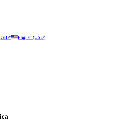
 (GBP)
English (USD)
ica