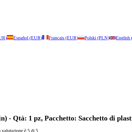
EUR)
Español (EUR)
Français (EUR)
Polski (PLN)
English
in)
- Qtà: 1 pz, Pacchetto: Sacchetto di plast
a valutazione è 5 di 5