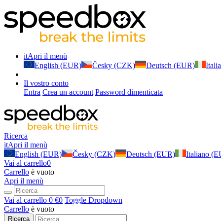
it
Apri il menù
English (EUR)
Česky (CZK)
Deutsch (EUR)
Ital
Il vostro conto
Entra
Crea un account
Password dimenticata
Ricerca
it
Apri il menù
English (EUR)
Česky (CZK)
Deutsch (EUR)
Italiano (
Vai al carrello
0
Carrello
è vuoto
Apri il menù
Vai al carrello
0 €
0
Toggle Dropdown
Carrello
è vuoto
Ricerca