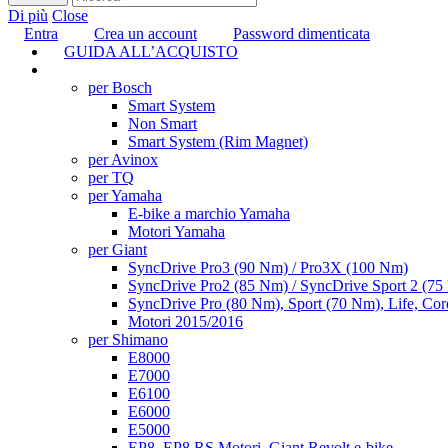
Di più
Close
Entra
Crea un account
Password dimenticata
GUIDA ALL’ACQUISTO
TUNING
per Bosch
Smart System
Non Smart
Smart System (Rim Magnet)
per Avinox
per TQ
per Yamaha
E-bike a marchio Yamaha
Motori Yamaha
per Giant
SyncDrive Pro3 (90 Nm) / Pro3X (100 Nm)
SyncDrive Pro2 (85 Nm) / SyncDrive Sport 2 (7
SyncDrive Pro (80 Nm), Sport (70 Nm), Life, Cor
Motori 2015/2016
per Shimano
E8000
E7000
E6100
E6000
E5000
EP8, EP8 RS Motori, Giant Revolt e-bike