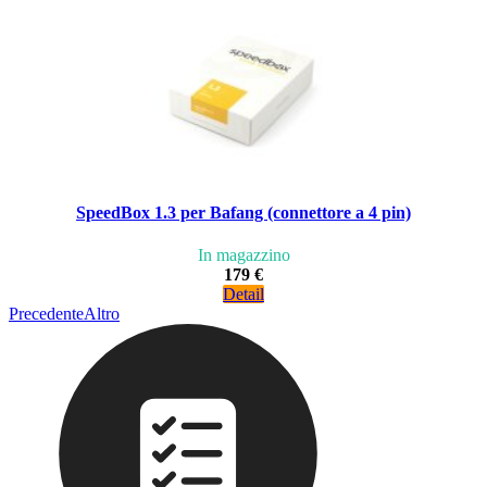
SpeedBox 1.3 per Bafang (connettore a 4 pin)
In magazzino
179 €
Detail
Precedente
Altro