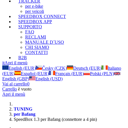
TRACKER
per e-bike
per veicoli
SPEEDBOX CONNECT
SPEEDBOX APP
SUPPORTO
FAQ
RECLAMI
MANUALE D´USO
CHI SIAMO
CONTATTI
B2B
it
Apri il menù
English (EUR)
Česky (CZK)
Deutsch (EUR)
Italiano
(EUR)
Español (EUR)
Français (EUR)
Polski (PLN)
English (GBP)
English (USD)
Vai al carrello
0
Carrello
è vuoto
Apri il menù
TUNING
per Bafang
SpeedBox 1.3 per Bafang (connettore a 4 pin)