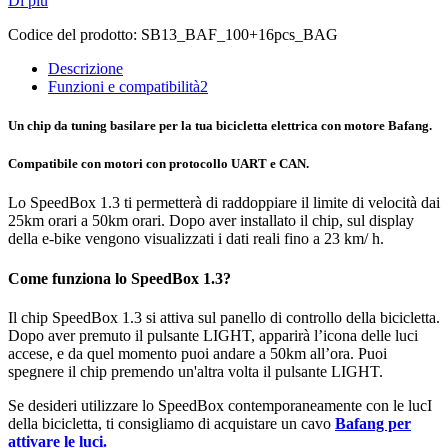
Di più
Codice del prodotto:
SB13_BAF_100+16pcs_BAG
Descrizione
Funzioni e compatibilità
2
Un chip da tuning basilare per la tua bicicletta elettrica con motore Bafang.
Compatibile con motori con protocollo UART e CAN.
Lo SpeedBox 1.3 ti permetterà di raddoppiare il limite di velocità dai
25km orari a 50km orari.
Dopo aver installato il chip, sul display
della e-bike vengono visualizzati i dati reali fino a 23 km/ h.
Come funziona lo SpeedBox 1.3?
Il chip SpeedBox 1.3 si attiva sul panello di controllo della bicicletta.
Dopo aver premuto il pulsante LIGHT, apparirà l’icona delle luci
accese, e da quel momento puoi andare a 50km all’ora. Puoi
spegnere il chip premendo un'altra volta il pulsante LIGHT.
Se desideri utilizzare lo SpeedBox contemporaneamente con le lucI
della bicicletta, ti consigliamo di acquistare un cavo
Bafang per
attivare le luci.