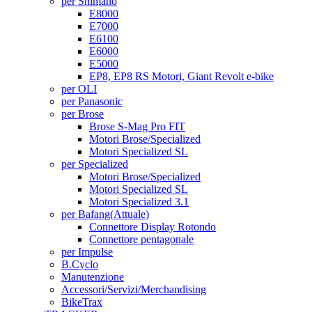
per Shimano
E8000
E7000
E6100
E6000
E5000
EP8, EP8 RS Motori, Giant Revolt e-bike
per OLI
per Panasonic
per Brose
Brose S-Mag Pro FIT
Motori Brose/Specialized
Motori Specialized SL
per Specialized
Motori Brose/Specialized
Motori Specialized SL
Motori Specialized 3.1
per Bafang
(Attuale)
Connettore Display Rotondo
Connettore pentagonale
per Impulse
B.Cyclo
Manutenzione
Accessori/Servizi/Merchandising
BikeTrax