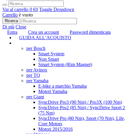
Vai al carrello
0 €
0
Toggle Dropdown
Carrello
è vuoto
Ricerca
Di più
Close
Entra
Crea un account
Password dimenticata
GUIDA ALL’ACQUISTO
TUNING
per Bosch
Smart System
Non Smart
Smart System (Rim Magnet)
per Avinox
per TQ
per Yamaha
E-bike a marchio Yamaha
Motori Yamaha
per Giant
SyncDrive Pro3 (90 Nm) / Pro3X (100 Nm)
SyncDrive Pro2 (85 Nm) / SyncDrive Sport 2
(75 Nm)
SyncDrive Pro (80 Nm), Sport (70 Nm), Life,
Core Motors
Motori 2015/2016