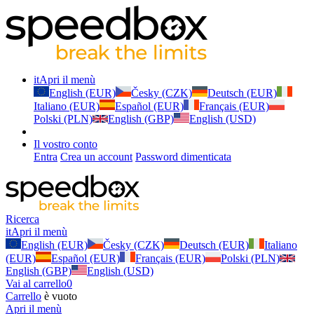
it
Apri il menù
English (EUR)
Česky (CZK)
Deutsch (EUR)
Italiano (EUR)
Español (EUR)
Français (EUR)
Polski (PLN)
English (GBP)
English (USD)
Il vostro conto
Entra
Crea un account
Password dimenticata
Ricerca
it
Apri il menù
English (EUR)
Česky (CZK)
Deutsch (EUR)
Italiano
(EUR)
Español (EUR)
Français (EUR)
Polski (PLN)
English (GBP)
English (USD)
Vai al carrello
0
Carrello
è vuoto
Apri il menù