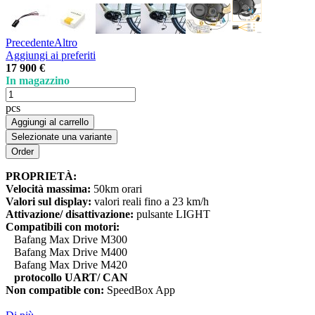
Precedente
Altro
Aggiungi ai preferiti
17 900 €
In magazzino
pcs
Aggiungi al carrello
Selezionate una variante
PROPRIETÀ:
Velocità massima:
50km orari
Valori sul display:
valori reali fino a 23 km/h
Attivazione/ disattivazione:
pulsante LIGHT
Compatibili con motori:
Bafang Max Drive M300
Bafang Max Drive M400
Bafang Max Drive M420
protocollo UART/ CAN
Non compatible con:
SpeedBox App