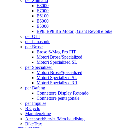
per Shimano
E8000
E7000
E6100
E6000
E5000
EP8, EP8 RS Motori, Giant Revolt e-bike
per OLI
per Panasonic
per Brose
Brose S-Mag Pro FIT
Motori Brose/Specialized
Motori Specialized SL
per Specialized
Motori Brose/Specialized
Motori Specialized SL
Motori Specialized 3.1
per Bafang
Connettore Display Rotondo
Connettore pentagonale
per Impulse
B.Cyclo
Manutenzione
Accessori/Servizi/Merchandising
BikeTrax