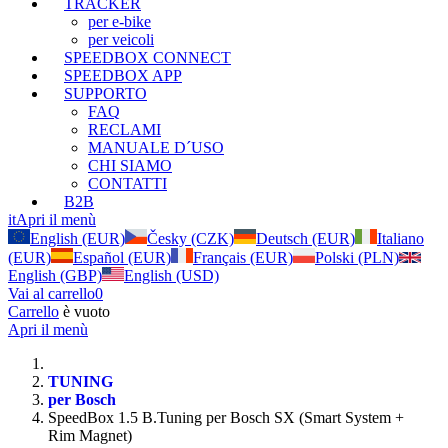
TRACKER
per e-bike
per veicoli
SPEEDBOX CONNECT
SPEEDBOX APP
SUPPORTO
FAQ
RECLAMI
MANUALE D´USO
CHI SIAMO
CONTATTI
B2B
it
Apri il menù
English (EUR)
Česky (CZK)
Deutsch (EUR)
Italiano
(EUR)
Español (EUR)
Français (EUR)
Polski (PLN)
English (GBP)
English (USD)
Vai al carrello
0
Carrello
è vuoto
Apri il menù
TUNING
per Bosch
SpeedBox 1.5 B.Tuning per Bosch SX (Smart System +
Rim Magnet)