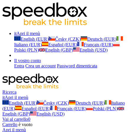
it
Apri il menù
English (EUR)
Česky (CZK)
Deutsch (EUR)
Italiano (EUR)
Español (EUR)
Français (EUR)
Polski (PLN)
English (GBP)
English (USD)
Il vostro conto
Entra
Crea un account
Password dimenticata
Ricerca
it
Apri il menù
English (EUR)
Česky (CZK)
Deutsch (EUR)
Italiano
(EUR)
Español (EUR)
Français (EUR)
Polski (PLN)
English (GBP)
English (USD)
Vai al carrello
0
Carrello
è vuoto
Apri il menù