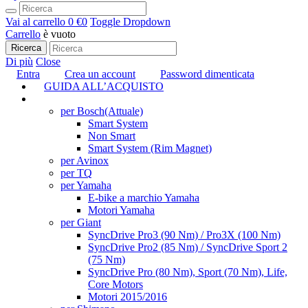
Vai al carrello
0 €
0
Toggle Dropdown
Carrello
è vuoto
Ricerca
Di più
Close
Entra
Crea un account
Password dimenticata
GUIDA ALL’ACQUISTO
TUNING
per Bosch
(Attuale)
Smart System
Non Smart
Smart System (Rim Magnet)
per Avinox
per TQ
per Yamaha
E-bike a marchio Yamaha
Motori Yamaha
per Giant
SyncDrive Pro3 (90 Nm) / Pro3X (100 Nm)
SyncDrive Pro2 (85 Nm) / SyncDrive Sport 2
(75 Nm)
SyncDrive Pro (80 Nm), Sport (70 Nm), Life,
Core Motors
Motori 2015/2016