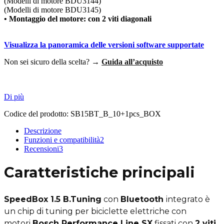
(Modelli di motore BDU3144)
(Modelli di motore BDU3145)
• Montaggio del motore: con 2 viti diagonali
Visualizza la panoramica delle versioni software supportate
Non sei sicuro della scelta? →
Guida all’acquisto
Di più
Codice del prodotto:
SB15BT_B_10+1pcs_BOX
Descrizione
Funzioni e compatibilità
2
Recensioni
3
Caratteristiche principali
SpeedBox 1.5 B.Tuning
con
Bluetooth
integrato è
un chip di tuning per biciclette elettriche con
motori
Bosch Performance Line SX
fissati con
2 viti