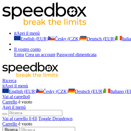
it
Apri il menù
English (EUR)
Česky (CZK)
Deutsch (EUR)
Ital
Il vostro conto
Entra
Crea un account
Password dimenticata
Ricerca
it
Apri il menù
English (EUR)
Česky (CZK)
Deutsch (EUR)
Italiano (
Vai al carrello
0
Carrello
è vuoto
Apri il menù
Vai al carrello
0 €
0
Toggle Dropdown
Carrello
è vuoto
Ricerca