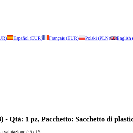
EUR)
Español (EUR)
Français (EUR)
Polski (PLN)
English
8)
- Qtà: 1 pz, Pacchetto: Sacchetto di plasti
la valutazione è 5 di 5