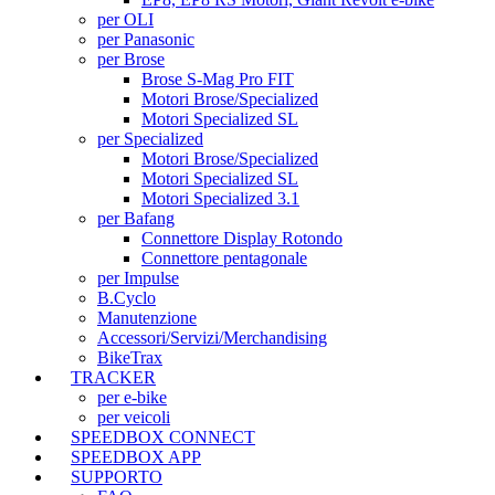
per OLI
per Panasonic
per Brose
Brose S-Mag Pro FIT
Motori Brose/Specialized
Motori Specialized SL
per Specialized
Motori Brose/Specialized
Motori Specialized SL
Motori Specialized 3.1
per Bafang
Connettore Display Rotondo
Connettore pentagonale
per Impulse
B.Cyclo
Manutenzione
Accessori/Servizi/Merchandising
BikeTrax
TRACKER
per e-bike
per veicoli
SPEEDBOX CONNECT
SPEEDBOX APP
SUPPORTO