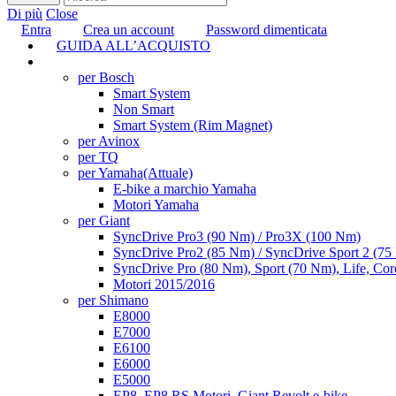
Di più
Close
Entra
Crea un account
Password dimenticata
GUIDA ALL’ACQUISTO
TUNING
per Bosch
Smart System
Non Smart
Smart System (Rim Magnet)
per Avinox
per TQ
per Yamaha
(Attuale)
E-bike a marchio Yamaha
Motori Yamaha
per Giant
SyncDrive Pro3 (90 Nm) / Pro3X (100 Nm)
SyncDrive Pro2 (85 Nm) / SyncDrive Sport 2 (7
SyncDrive Pro (80 Nm), Sport (70 Nm), Life, Cor
Motori 2015/2016
per Shimano
E8000
E7000
E6100
E6000
E5000
EP8, EP8 RS Motori, Giant Revolt e-bike