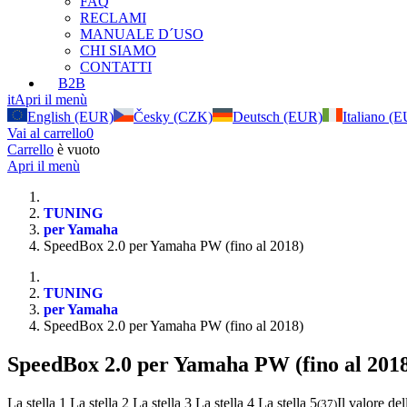
FAQ
RECLAMI
MANUALE D´USO
CHI SIAMO
CONTATTI
B2B
it
Apri il menù
English (EUR)
Česky (CZK)
Deutsch (EUR)
Italiano (
Vai al carrello
0
Carrello
è vuoto
Apri il menù
TUNING
per Yamaha
SpeedBox 2.0 per Yamaha PW (fino al 2018)
TUNING
per Yamaha
SpeedBox 2.0 per Yamaha PW (fino al 2018)
SpeedBox 2.0 per Yamaha PW (fino al 201
La stella 1
La stella 2
La stella 3
La stella 4
La stella 5
Il valore del
(
37
)