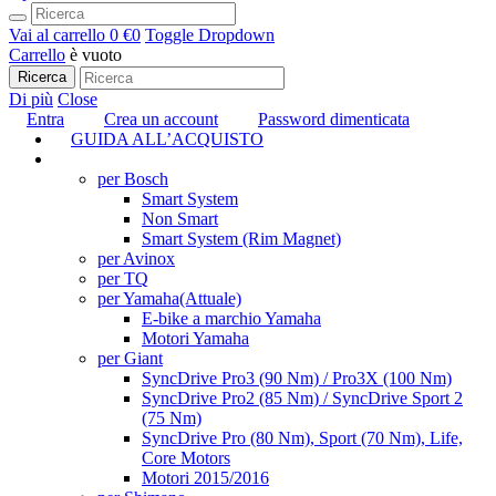
Vai al carrello
0 €
0
Toggle Dropdown
Carrello
è vuoto
Ricerca
Di più
Close
Entra
Crea un account
Password dimenticata
GUIDA ALL’ACQUISTO
TUNING
per Bosch
Smart System
Non Smart
Smart System (Rim Magnet)
per Avinox
per TQ
per Yamaha
(Attuale)
E-bike a marchio Yamaha
Motori Yamaha
per Giant
SyncDrive Pro3 (90 Nm) / Pro3X (100 Nm)
SyncDrive Pro2 (85 Nm) / SyncDrive Sport 2
(75 Nm)
SyncDrive Pro (80 Nm), Sport (70 Nm), Life,
Core Motors
Motori 2015/2016