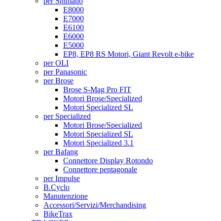
per Shimano
E8000
E7000
E6100
E6000
E5000
EP8, EP8 RS Motori, Giant Revolt e-bike
per OLI
per Panasonic
per Brose
Brose S-Mag Pro FIT
Motori Brose/Specialized
Motori Specialized SL
per Specialized
Motori Brose/Specialized
Motori Specialized SL
Motori Specialized 3.1
per Bafang
Connettore Display Rotondo
Connettore pentagonale
per Impulse
B.Cyclo
Manutenzione
Accessori/Servizi/Merchandising
BikeTrax