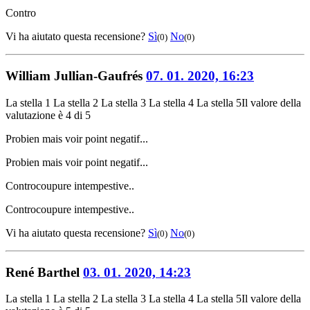
Contro
Vi ha aiutato questa recensione?
Sì
No
(0)
(0)
William Jullian-Gaufrés
07. 01. 2020, 16:23
La stella 1
La stella 2
La stella 3
La stella 4
La stella 5
Il valore della
valutazione è 4 di 5
Pro
bien mais voir point negatif...
Pro
bien mais voir point negatif...
Contro
coupure intempestive..
Contro
coupure intempestive..
Vi ha aiutato questa recensione?
Sì
No
(0)
(0)
René Barthel
03. 01. 2020, 14:23
La stella 1
La stella 2
La stella 3
La stella 4
La stella 5
Il valore della