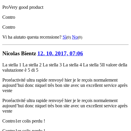
Pro
Very good product
Contro
Contro
Vi ha aiutato questa recensione?
Sì
No
(0)
(0)
Nicolas Bientz
12. 10. 2017, 07:06
La stella 1
La stella 2
La stella 3
La stella 4
La stella 5
Il valore della
valutazione è 5 di 5
Pro
réactivité ultra rapide renvoyé hier je le reçois normalement
aujourd’hui donc niquel très bon site avec un excellent service après
vente
Pro
réactivité ultra rapide renvoyé hier je le reçois normalement
aujourd’hui donc niquel très bon site avec un excellent service après
vente
Contro
1er colis perdu !
Contro
1er colis perdu !