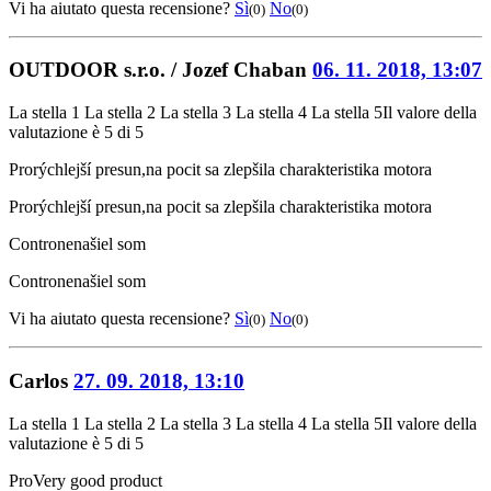
Vi ha aiutato questa recensione?
Sì
No
(0)
(0)
OUTDOOR s.r.o. / Jozef Chaban
06. 11. 2018, 13:07
La stella 1
La stella 2
La stella 3
La stella 4
La stella 5
Il valore della
valutazione è 5 di 5
Pro
rýchlejší presun,na pocit sa zlepšila charakteristika motora
Pro
rýchlejší presun,na pocit sa zlepšila charakteristika motora
Contro
nenašiel som
Contro
nenašiel som
Vi ha aiutato questa recensione?
Sì
No
(0)
(0)
Carlos
27. 09. 2018, 13:10
La stella 1
La stella 2
La stella 3
La stella 4
La stella 5
Il valore della
valutazione è 5 di 5
Pro
Very good product