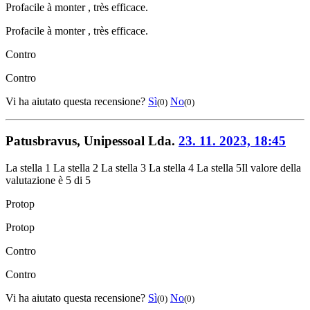
Pro
facile à monter , très efficace.
Pro
facile à monter , très efficace.
Contro
Contro
Vi ha aiutato questa recensione?
Sì
No
(0)
(0)
Patusbravus, Unipessoal Lda.
23. 11. 2023, 18:45
La stella 1
La stella 2
La stella 3
La stella 4
La stella 5
Il valore della
valutazione è 5 di 5
Pro
top
Pro
top
Contro
Contro
Vi ha aiutato questa recensione?
Sì
No
(0)
(0)