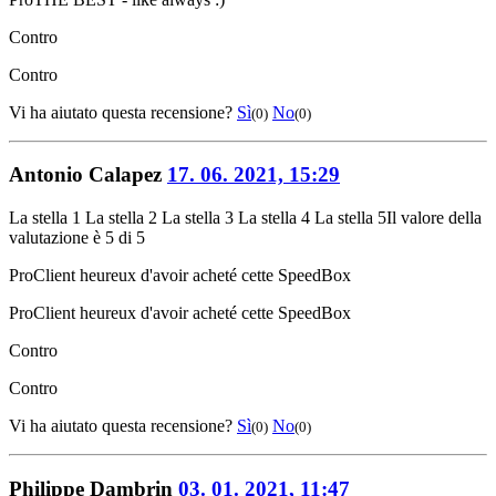
Contro
Contro
Vi ha aiutato questa recensione?
Sì
No
(0)
(0)
Antonio Calapez
17. 06. 2021, 15:29
La stella 1
La stella 2
La stella 3
La stella 4
La stella 5
Il valore della
valutazione è 5 di 5
Pro
Client heureux d'avoir acheté cette SpeedBox
Pro
Client heureux d'avoir acheté cette SpeedBox
Contro
Contro
Vi ha aiutato questa recensione?
Sì
No
(0)
(0)
Philippe Dambrin
03. 01. 2021, 11:47