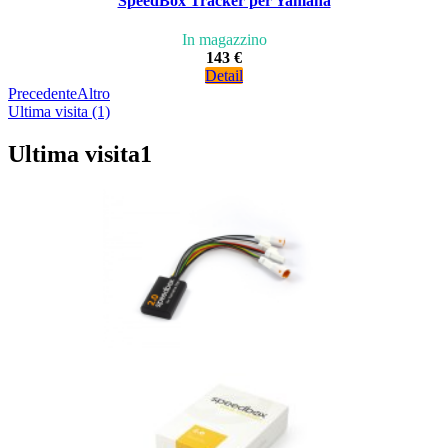
SpeedBox Tracker per Yamaha
In magazzino
143 €
Detail
Precedente
Altro
Ultima visita (1)
Ultima visita
1