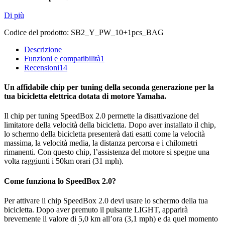
Di più
Codice del prodotto:
SB2_Y_PW_10+1pcs_BAG
Descrizione
Funzioni e compatibilità
1
Recensioni
14
Un affidabile chip per tuning della seconda generazione per la
tua bicicletta elettrica dotata di motore Yamaha.
Il chip per tuning SpeedBox 2.0 permette la disattivazione del
limitatore della velocità della bicicletta. Dopo aver installato il chip,
lo schermo della bicicletta presenterà dati esatti come la velocità
massima, la velocità media, la distanza percorsa e i chilometri
rimanenti. Con questo chip, l’assistenza del motore si spegne una
volta raggiunti i 50km orari (31 mph).
Come funziona lo SpeedBox 2.0?
Per attivare il chip SpeedBox 2.0 devi usare lo schermo della tua
bicicletta. Dopo aver premuto il pulsante LIGHT, apparirà
brevemente il valore di 5,0 km all’ora (3,1 mph) e da quel momento