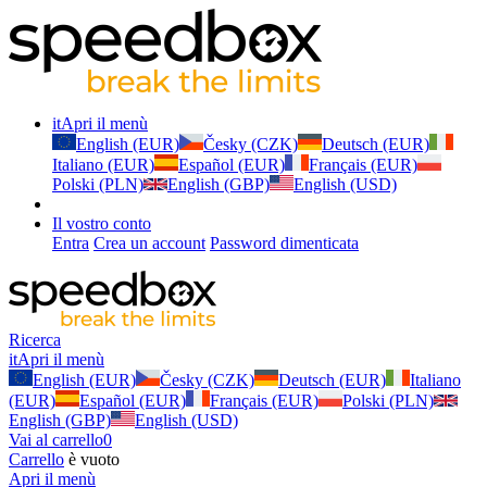
it
Apri il menù
English (EUR)
Česky (CZK)
Deutsch (EUR)
Italiano (EUR)
Español (EUR)
Français (EUR)
Polski (PLN)
English (GBP)
English (USD)
Il vostro conto
Entra
Crea un account
Password dimenticata
Ricerca
it
Apri il menù
English (EUR)
Česky (CZK)
Deutsch (EUR)
Italiano
(EUR)
Español (EUR)
Français (EUR)
Polski (PLN)
English (GBP)
English (USD)
Vai al carrello
0
Carrello
è vuoto
Apri il menù