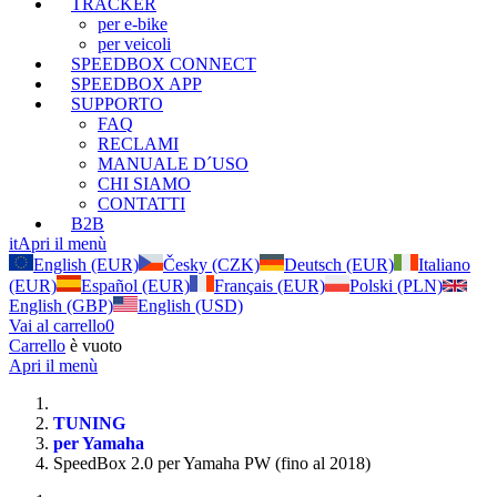
TRACKER
per e-bike
per veicoli
SPEEDBOX CONNECT
SPEEDBOX APP
SUPPORTO
FAQ
RECLAMI
MANUALE D´USO
CHI SIAMO
CONTATTI
B2B
it
Apri il menù
English (EUR)
Česky (CZK)
Deutsch (EUR)
Italiano
(EUR)
Español (EUR)
Français (EUR)
Polski (PLN)
English (GBP)
English (USD)
Vai al carrello
0
Carrello
è vuoto
Apri il menù
TUNING
per Yamaha
SpeedBox 2.0 per Yamaha PW (fino al 2018)