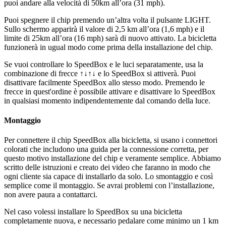
puoi andare alla velocità di 50km all’ora (31 mph).
Puoi spegnere il chip premendo un’altra volta il pulsante LIGHT.
Sullo schermo apparirà il valore di 2,5 km all’ora (1,6 mph) e il
limite di 25km all’ora (16 mph) sarà di nuovo attivato. La bicicletta
funzionerà in ugual modo come prima della installazione del chip.
Se vuoi controllare lo SpeedBox e le luci separatamente, usa la
combinazione di frecce ↑↓↑↓ e lo SpeedBox si attiverà. Puoi
disattivare facilmente SpeedBox allo stesso modo. Premendo le
frecce in quest'ordine è possibile attivare e disattivare lo SpeedBox
in qualsiasi momento indipendentemente dal comando della luce.
Montaggio
Per connettere il chip SpeedBox alla bicicletta, si usano i connettori
colorati che includono una guida per la connessione corretta, per
questo motivo installazione del chip e veramente semplice. Abbiamo
scritto delle istruzioni e creato dei video che faranno in modo che
ogni cliente sia capace di installarlo da solo. Lo smontaggio e così
semplice come il montaggio. Se avrai problemi con l’installazione,
non avere paura a contattarci.
Nel caso volessi installare lo SpeedBox su una bicicletta
completamente nuova, e necessario pedalare come minimo un 1 km