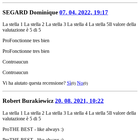
SEGARD Dominique
07. 04. 2022, 19:17
La stella 1
La stella 2
La stella 3
La stella 4
La stella 5
Il valore della
valutazione è 5 di 5
Pro
Fonctionne tres bien
Pro
Fonctionne tres bien
Contro
aucun
Contro
aucun
Vi ha aiutato questa recensione?
Sì
No
(0)
(0)
Robert Burakiewicz
20. 08. 2021, 10:22
La stella 1
La stella 2
La stella 3
La stella 4
La stella 5
Il valore della
valutazione è 5 di 5
Pro
THE BEST - like always :)
Pro
THE BEST - like always :)