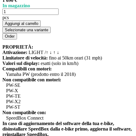
1 690 €
In magazzino
pcs
Aggiungi al carrello
Selezionate una variante
PROPRIETÀ:
Attivazione:
LIGHT /↑ ↓ ↑ ↓
Limitatore di velocità:
fino ai 50km orari (31 mph)
Valori sul display:
esatti (solo in km/h)
Compatibili con motori:
Yamaha PW (prodotto entro il 2018)
Non compatibile con motori:
PW-SE
PW-X
PW-TE
PW-X2
PW-ST
Non compatibile con:
SpeedBox Connect
In caso di aggiornamento del software della tua e-bike,
disinstallare SpeedBox dalla e-bike primo, aggiorna il software,
reinstallare SpeedBox.