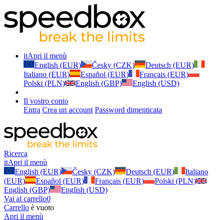
it
Apri il menù
English (EUR)
Česky (CZK)
Deutsch (EUR)
Italiano (EUR)
Español (EUR)
Français (EUR)
Polski (PLN)
English (GBP)
English (USD)
Il vostro conto
Entra
Crea un account
Password dimenticata
Ricerca
it
Apri il menù
English (EUR)
Česky (CZK)
Deutsch (EUR)
Italiano
(EUR)
Español (EUR)
Français (EUR)
Polski (PLN)
English (GBP)
English (USD)
Vai al carrello
0
Carrello
è vuoto
Apri il menù