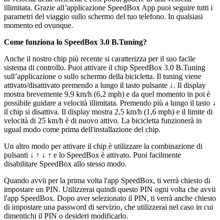
illimitata. Grazie all’applicazione SpeedBox App puoi seguire tutti i
parametri del viaggio sullo schermo del tuo telefono. In qualsiasi
momento ed ovunque.
Come funziona lo SpeedBox 3.0 B.Tuning?
Anche il nostro chip più recente si caratterizza per il suo facile
sistema di controllo. Puoi attivare il chip SpeedBox 3.0 B.Tuning
sull’applicazione o sullo schermo della bicicletta.
Il tuning viene
attivato/disattivato premendo a lungo il tasto pulsante ↓. Il display
mostra brevemente 9,9 km/h (6,2 mph) e da quel momento in poi è
possibile guidare a velocità illimitata. Premendo più a lungo il tasto ↓
il chip si disattiva. Il display mostra 2,5 km/h (1,6 mph) e il limite di
velocità di 25 km/h è di nuovo attivo.
La bicicletta funzionerà in
ugual modo come prima dell'installazione del chip.
Un altro modo per attivare il chip è utilizzare la combinazione di
pulsanti ↓ ↑ ↓ ↑ e lo SpeedBox è attivato. Puoi facilmente
disabilitare SpeedBox allo stesso modo.
Quando avvii per la prima volta l'app SpeedBox, ti verrà chiesto di
impostare un PIN. Utilizzerai quindi questo PIN ogni volta che avvii
l'app SpeedBox. Dopo aver selezionato il PIN, ti verrà anche chiesto
di impostare una password di servizio, che utilizzerai nel caso in cui
dimentichi il PIN o desideri modificarlo.