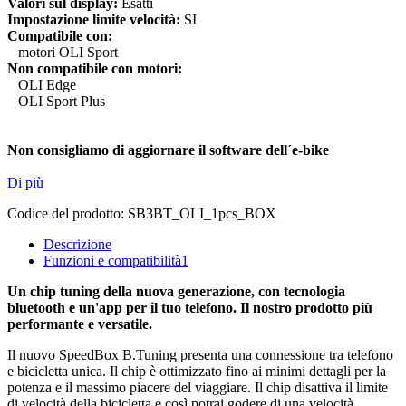
Valori sul display:
Esatti
Impostazione limite velocità:
SI
Compatibile con:
motori OLI Sport
Non compatibile con motori:
OLI Edge
OLI Sport Plus
Non consigliamo di aggiornare il software dell´e-bike
Di più
Codice del prodotto:
SB3BT_OLI_1pcs_BOX
Descrizione
Funzioni e compatibilità
1
Un chip tuning della nuova generazione, con tecnologia
bluetooth e un'app per il tuo telefono. Il nostro prodotto più
performante e versatile.
Il nuovo SpeedBox B.Tuning presenta una connessione tra telefono
e bicicletta unica. Il chip è ottimizzato fino ai minimi dettagli per la
potenza e il massimo piacere del viaggiare. Il chip disattiva il limite
di velocità della bicicletta e così potrai godere di una velocità