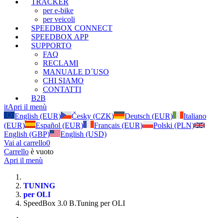
TRACKER
per e-bike
per veicoli
SPEEDBOX CONNECT
SPEEDBOX APP
SUPPORTO
FAQ
RECLAMI
MANUALE D´USO
CHI SIAMO
CONTATTI
B2B
it
Apri il menù
English (EUR)
Česky (CZK)
Deutsch (EUR)
Italiano
(EUR)
Español (EUR)
Français (EUR)
Polski (PLN)
English (GBP)
English (USD)
Vai al carrello
0
Carrello
è vuoto
Apri il menù
TUNING
per OLI
SpeedBox 3.0 B.Tuning per OLI