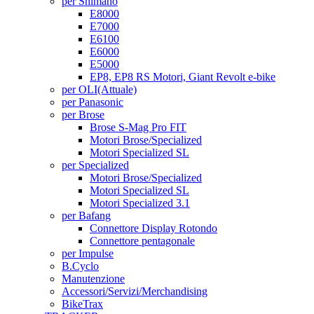
per Shimano
E8000
E7000
E6100
E6000
E5000
EP8, EP8 RS Motori, Giant Revolt e-bike
per OLI
(Attuale)
per Panasonic
per Brose
Brose S-Mag Pro FIT
Motori Brose/Specialized
Motori Specialized SL
per Specialized
Motori Brose/Specialized
Motori Specialized SL
Motori Specialized 3.1
per Bafang
Connettore Display Rotondo
Connettore pentagonale
per Impulse
B.Cyclo
Manutenzione
Accessori/Servizi/Merchandising
BikeTrax