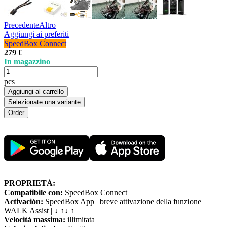
Precedente
Altro
Aggiungi ai preferiti
SpeedBox Connect
279 €
In magazzino
pcs
Aggiungi al carrello
Selezionate una variante
PROPRIETÀ:
Compatibile con:
SpeedBox Connect
Activación:
SpeedBox App | breve attivazione della funzione
WALK Assist | ↓ ↑↓ ↑
Velocità massima:
illimitata