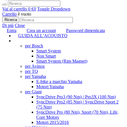
Vai al carrello
0 €
0
Toggle Dropdown
Carrello
è vuoto
Ricerca
Di più
Close
Entra
Crea un account
Password dimenticata
GUIDA ALL’ACQUISTO
TUNING
per Bosch
Smart System
Non Smart
Smart System (Rim Magnet)
per Avinox
per TQ
per Yamaha
E-bike a marchio Yamaha
Motori Yamaha
per Giant
SyncDrive Pro3 (90 Nm) / Pro3X (100 Nm)
SyncDrive Pro2 (85 Nm) / SyncDrive Sport 2
(75 Nm)
SyncDrive Pro (80 Nm), Sport (70 Nm), Life,
Core Motors
Motori 2015/2016