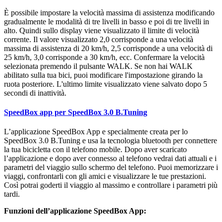
È possibile impostare la velocità massima di assistenza modificando
gradualmente le modalità di tre livelli in basso e poi di tre livelli in
alto. Quindi sullo display viene visualizzato il limite di velocità
corrente. Il valore visualizzato 2,0 corrisponde a una velocità
massima di assistenza di 20 km/h, 2,5 corrisponde a una velocità di
25 km/h, 3,0 corrisponde a 30 km/h, ecc. Confermare la velocità
selezionata premendo il pulsante WALK. Se non hai WALK
abilitato sulla tua bici, puoi modificare l'impostazione girando la
ruota posteriore. L'ultimo limite visualizzato viene salvato dopo 5
secondi di inattività.
SpeedBox app per SpeedBox 3.0 B.Tuning
L’applicazione SpeedBox App e specialmente creata per lo
SpeedBox 3.0 B.Tuning e usa la tecnologia bluetooth per connettere
la tua bicicletta con il telefono mobile. Dopo aver scaricato
l’applicazione e dopo aver connesso al telefono vedrai dati attuali e i
parametri del viaggio sullo schermo del telefono. Puoi memorizzare i
viaggi, confrontarli con gli amici e visualizzare le tue prestazioni.
Così potrai goderti il viaggio al massimo e controllare i parametri più
tardi.
Funzioni dell’applicazione SpeedBox App: