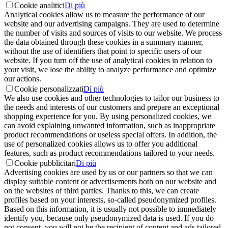
Cookie analitici
Di più
Analytical cookies allow us to measure the performance of our
website and our advertising campaigns. They are used to determine
the number of visits and sources of visits to our website. We process
the data obtained through these cookies in a summary manner,
without the use of identifiers that point to specific users of our
website. If you turn off the use of analytical cookies in relation to
your visit, we lose the ability to analyze performance and optimize
our actions.
Cookie personalizzati
Di più
We also use cookies and other technologies to tailor our business to
the needs and interests of our customers and prepare an exceptional
shopping experience for you. By using personalized cookies, we
can avoid explaining unwanted information, such as inappropriate
product recommendations or useless special offers. In addition, the
use of personalized cookies allows us to offer you additional
features, such as product recommendations tailored to your needs.
Cookie pubblicitari
Di più
Advertising cookies are used by us or our partners so that we can
display suitable content or advertisements both on our website and
on the websites of third parties. Thanks to this, we can create
profiles based on your interests, so-called pseudonymized profiles.
Based on this information, it is usually not possible to immediately
identify you, because only pseudonymized data is used. If you do
not consent, you will not be the recipient of content and ads tailored