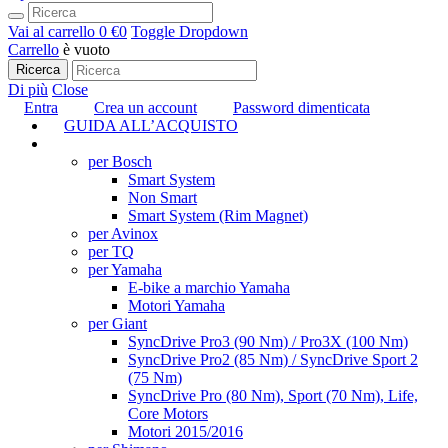
Vai al carrello
0 €
0
Toggle Dropdown
Carrello
è vuoto
Ricerca
Di più
Close
Entra
Crea un account
Password dimenticata
GUIDA ALL’ACQUISTO
TUNING
per Bosch
Smart System
Non Smart
Smart System (Rim Magnet)
per Avinox
per TQ
per Yamaha
E-bike a marchio Yamaha
Motori Yamaha
per Giant
SyncDrive Pro3 (90 Nm) / Pro3X (100 Nm)
SyncDrive Pro2 (85 Nm) / SyncDrive Sport 2
(75 Nm)
SyncDrive Pro (80 Nm), Sport (70 Nm), Life,
Core Motors
Motori 2015/2016