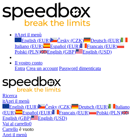
it
Apri il menù
English (EUR)
Česky (CZK)
Deutsch (EUR)
Italiano (EUR)
Español (EUR)
Français (EUR)
Polski (PLN)
English (GBP)
English (USD)
Il vostro conto
Entra
Crea un account
Password dimenticata
Ricerca
it
Apri il menù
English (EUR)
Česky (CZK)
Deutsch (EUR)
Italiano
(EUR)
Español (EUR)
Français (EUR)
Polski (PLN)
English (GBP)
English (USD)
Vai al carrello
0
Carrello
è vuoto
Apri il menù