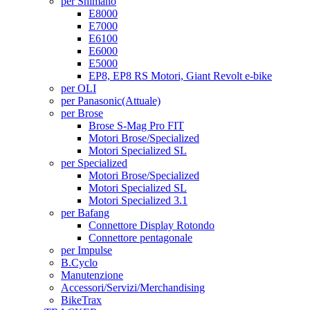
per Shimano
E8000
E7000
E6100
E6000
E5000
EP8, EP8 RS Motori, Giant Revolt e-bike
per OLI
per Panasonic
(Attuale)
per Brose
Brose S-Mag Pro FIT
Motori Brose/Specialized
Motori Specialized SL
per Specialized
Motori Brose/Specialized
Motori Specialized SL
Motori Specialized 3.1
per Bafang
Connettore Display Rotondo
Connettore pentagonale
per Impulse
B.Cyclo
Manutenzione
Accessori/Servizi/Merchandising
BikeTrax