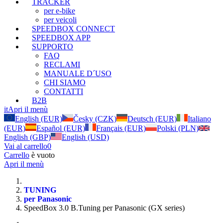
TRACKER
per e-bike
per veicoli
SPEEDBOX CONNECT
SPEEDBOX APP
SUPPORTO
FAQ
RECLAMI
MANUALE D´USO
CHI SIAMO
CONTATTI
B2B
it
Apri il menù
English (EUR)
Česky (CZK)
Deutsch (EUR)
Italiano
(EUR)
Español (EUR)
Français (EUR)
Polski (PLN)
English (GBP)
English (USD)
Vai al carrello
0
Carrello
è vuoto
Apri il menù
TUNING
per Panasonic
SpeedBox 3.0 B.Tuning per Panasonic (GX series)