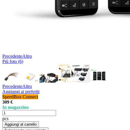
Precedente
Altro
Più foto (6)
Precedente
Altro
Aggiungi ai preferiti
SpeedBox Connect
309 €
In magazzino
pcs
Aggiungi al carrello