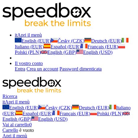
it
Apri il menù
English (EUR)
Česky (CZK)
Deutsch (EUR)
Italiano (EUR)
Español (EUR)
Français (EUR)
Polski (PLN)
English (GBP)
English (USD)
Il vostro conto
Entra
Crea un account
Password dimenticata
Ricerca
it
Apri il menù
English (EUR)
Česky (CZK)
Deutsch (EUR)
Italiano
(EUR)
Español (EUR)
Français (EUR)
Polski (PLN)
English (GBP)
English (USD)
Vai al carrello
0
Carrello
è vuoto
Apri il menù