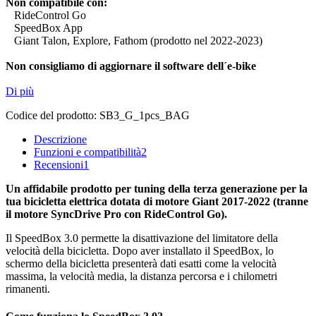
Non compatibile con:
RideControl Go
SpeedBox App
Giant Talon, Explore, Fathom (prodotto nel 2022-2023)
Non consigliamo di aggiornare il software dell´e-bike
Di più
Codice del prodotto:
SB3_G_1pcs_BAG
Descrizione
Funzioni e compatibilità
2
Recensioni
1
Un affidabile prodotto per tuning della terza generazione per la
tua bicicletta elettrica dotata di motore Giant 2017-2022 (tranne
il motore SyncDrive Pro con RideControl Go).
Il SpeedBox 3.0 permette la disattivazione del limitatore della
velocità della bicicletta. Dopo aver installato il SpeedBox, lo
schermo della bicicletta presenterà dati esatti come la velocità
massima, la velocità media, la distanza percorsa e i chilometri
rimanenti.