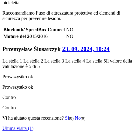
bicicletta.
Raccomandiamo l’uso di attrezzatura protettiva ed elementi di
sicurezza per prevenire lesioni.
Bluetooth/ SpeedBox Connect
NO
Motore del 2015/2016
NO
Przemysław Ślusarczyk
23. 09. 2024, 10:24
La stella 1
La stella 2
La stella 3
La stella 4
La stella 5
Il valore della
valutazione è 5 di 5
Pro
wszystko ok
Pro
wszystko ok
Contro
Contro
Vi ha aiutato questa recensione?
Sì
No
(0)
(0)
Ultima visita (1)