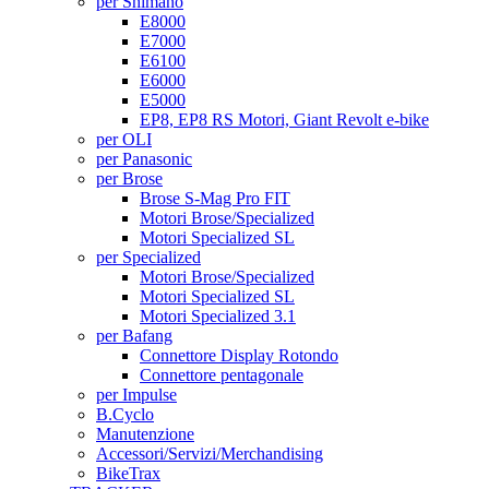
per Shimano
E8000
E7000
E6100
E6000
E5000
EP8, EP8 RS Motori, Giant Revolt e-bike
per OLI
per Panasonic
per Brose
Brose S-Mag Pro FIT
Motori Brose/Specialized
Motori Specialized SL
per Specialized
Motori Brose/Specialized
Motori Specialized SL
Motori Specialized 3.1
per Bafang
Connettore Display Rotondo
Connettore pentagonale
per Impulse
B.Cyclo
Manutenzione
Accessori/Servizi/Merchandising
BikeTrax