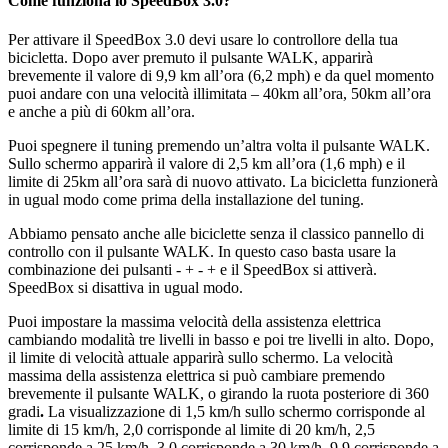
Come funziona lo SpeedBox 3.0?
Per attivare il SpeedBox 3.0 devi usare lo controllore della tua
bicicletta. Dopo aver premuto il pulsante WALK, apparirà
brevemente il valore di 9,9 km all’ora (6,2 mph) e da quel momento
puoi andare con una velocità illimitata – 40km all’ora, 50km all’ora
e anche a più di 60km all’ora.
Puoi spegnere il tuning premendo un’altra volta il pulsante WALK.
Sullo schermo apparirà il valore di 2,5 km all’ora (1,6 mph) e il
limite di 25km all’ora sarà di nuovo attivato. La bicicletta funzionerà
in ugual modo come prima della installazione del tuning.
Abbiamo pensato anche alle biciclette senza il classico pannello di
controllo con il pulsante WALK. In questo caso basta usare la
combinazione dei pulsanti - + - + e il SpeedBox si attiverà.
SpeedBox si disattiva in ugual modo.
Puoi impostare la massima velocità della assistenza elettrica
cambiando modalità tre livelli in basso e poi tre livelli in alto. Dopo,
il limite di velocità attuale apparirà sullo schermo. La velocità
massima della assistenza elettrica si può cambiare premendo
brevemente il pulsante WALK, o girando la ruota posteriore di 360
gradi
.
La visualizzazione di 1,5 km/h sullo schermo corrisponde al
limite di 15 km/h, 2,0 corrisponde al limite di 20 km/h, 2,5
corrisponde a 25 km/h, 3,0 corrisponde a 30 km/h, 9,9 corrisponde a