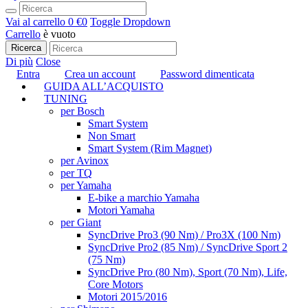
Vai al carrello
0 €
0
Toggle Dropdown
Carrello
è vuoto
Ricerca
Di più
Close
Entra
Crea un account
Password dimenticata
GUIDA ALL’ACQUISTO
TUNING
per Bosch
Smart System
Non Smart
Smart System (Rim Magnet)
per Avinox
per TQ
per Yamaha
E-bike a marchio Yamaha
Motori Yamaha
per Giant
SyncDrive Pro3 (90 Nm) / Pro3X (100 Nm)
SyncDrive Pro2 (85 Nm) / SyncDrive Sport 2
(75 Nm)
SyncDrive Pro (80 Nm), Sport (70 Nm), Life,
Core Motors
Motori 2015/2016