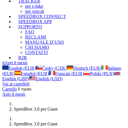
TRACKER
per e-bike
per veicoli
SPEEDBOX CONNECT
SPEEDBOX APP
SUPPORTO
FAQ
RECLAMI
MANUALE D´USO
CHI SIAMO
CONTATTI
B2B
it
Apri il menù
English (EUR)
Česky (CZK)
Deutsch (EUR)
Italiano
(EUR)
Español (EUR)
Français (EUR)
Polski (PLN)
English (GBP)
English (USD)
Vai al carrello
0
Carrello
è vuoto
Apri il menù
SpeedBox 3.0 per Giant
SpeedBox 3.0 per Giant