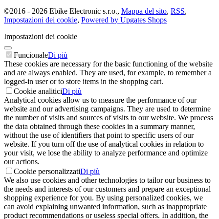
©
2016 -
2026
Ebike Electronic s.r.o.
,
Mappa del sito
,
RSS
,
Impostazioni dei cookie
,
Powered by Upgates Shops
Impostazioni dei cookie
Funcionale
Di più
These cookies are necessary for the basic functioning of the website
and are always enabled. They are used, for example, to remember a
logged-in user or to store items in the shopping cart.
Cookie analitici
Di più
Analytical cookies allow us to measure the performance of our
website and our advertising campaigns. They are used to determine
the number of visits and sources of visits to our website. We process
the data obtained through these cookies in a summary manner,
without the use of identifiers that point to specific users of our
website. If you turn off the use of analytical cookies in relation to
your visit, we lose the ability to analyze performance and optimize
our actions.
Cookie personalizzati
Di più
We also use cookies and other technologies to tailor our business to
the needs and interests of our customers and prepare an exceptional
shopping experience for you. By using personalized cookies, we
can avoid explaining unwanted information, such as inappropriate
product recommendations or useless special offers. In addition, the