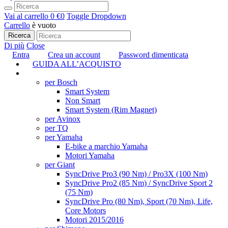
Vai al carrello
0 €
0
Toggle Dropdown
Carrello
è vuoto
Ricerca
Di più
Close
Entra
Crea un account
Password dimenticata
GUIDA ALL’ACQUISTO
TUNING
per Bosch
Smart System
Non Smart
Smart System (Rim Magnet)
per Avinox
per TQ
per Yamaha
E-bike a marchio Yamaha
Motori Yamaha
per Giant
SyncDrive Pro3 (90 Nm) / Pro3X (100 Nm)
SyncDrive Pro2 (85 Nm) / SyncDrive Sport 2
(75 Nm)
SyncDrive Pro (80 Nm), Sport (70 Nm), Life,
Core Motors
Motori 2015/2016