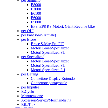
per Shimano
E8000
E7000
E6100
E6000
E5000
EP8, EP8 RS Motori, Giant Revolt e-bike
per OLI
per Panasonic
(Attuale)
per Brose
Brose S-Mag Pro FIT
Motori Brose/Specialized
Motori Specialized SL
per Specialized
Motori Brose/Specialized
Motori Specialized SL
Motori Specialized 3.1
per Bafang
Connettore Display Rotondo
Connettore pentagonale
per Impulse
B.Cyclo
Manutenzione
Accessori/Servizi/Merchandising
BikeTrax