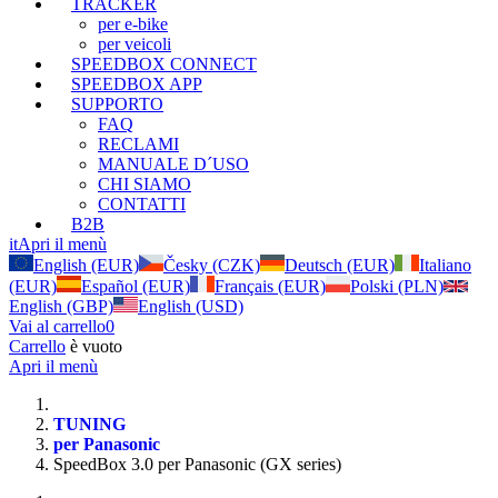
TRACKER
per e-bike
per veicoli
SPEEDBOX CONNECT
SPEEDBOX APP
SUPPORTO
FAQ
RECLAMI
MANUALE D´USO
CHI SIAMO
CONTATTI
B2B
it
Apri il menù
English (EUR)
Česky (CZK)
Deutsch (EUR)
Italiano
(EUR)
Español (EUR)
Français (EUR)
Polski (PLN)
English (GBP)
English (USD)
Vai al carrello
0
Carrello
è vuoto
Apri il menù
TUNING
per Panasonic
SpeedBox 3.0 per Panasonic (GX series)