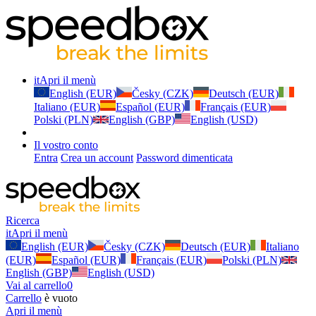
it
Apri il menù
English (EUR)
Česky (CZK)
Deutsch (EUR)
Italiano (EUR)
Español (EUR)
Français (EUR)
Polski (PLN)
English (GBP)
English (USD)
Il vostro conto
Entra
Crea un account
Password dimenticata
Ricerca
it
Apri il menù
English (EUR)
Česky (CZK)
Deutsch (EUR)
Italiano
(EUR)
Español (EUR)
Français (EUR)
Polski (PLN)
English (GBP)
English (USD)
Vai al carrello
0
Carrello
è vuoto
Apri il menù