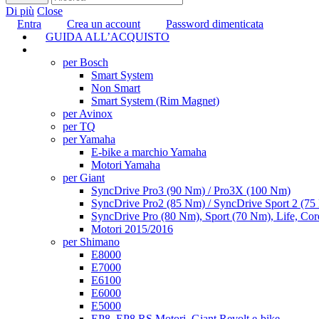
Di più
Close
Entra
Crea un account
Password dimenticata
GUIDA ALL’ACQUISTO
TUNING
per Bosch
Smart System
Non Smart
Smart System (Rim Magnet)
per Avinox
per TQ
per Yamaha
E-bike a marchio Yamaha
Motori Yamaha
per Giant
SyncDrive Pro3 (90 Nm) / Pro3X (100 Nm)
SyncDrive Pro2 (85 Nm) / SyncDrive Sport 2 (7
SyncDrive Pro (80 Nm), Sport (70 Nm), Life, Cor
Motori 2015/2016
per Shimano
E8000
E7000
E6100
E6000
E5000
EP8, EP8 RS Motori, Giant Revolt e-bike