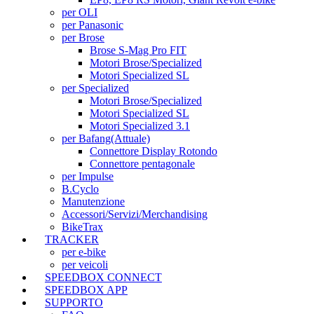
per OLI
per Panasonic
per Brose
Brose S-Mag Pro FIT
Motori Brose/Specialized
Motori Specialized SL
per Specialized
Motori Brose/Specialized
Motori Specialized SL
Motori Specialized 3.1
per Bafang
(Attuale)
Connettore Display Rotondo
Connettore pentagonale
per Impulse
B.Cyclo
Manutenzione
Accessori/Servizi/Merchandising
BikeTrax
TRACKER
per e-bike
per veicoli
SPEEDBOX CONNECT
SPEEDBOX APP
SUPPORTO