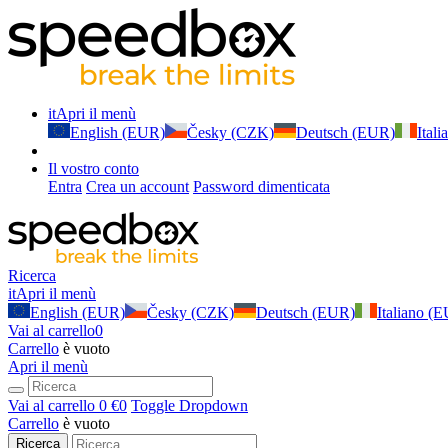
it
Apri il menù
English (EUR)
Česky (CZK)
Deutsch (EUR)
Ital
Il vostro conto
Entra
Crea un account
Password dimenticata
Ricerca
it
Apri il menù
English (EUR)
Česky (CZK)
Deutsch (EUR)
Italiano (
Vai al carrello
0
Carrello
è vuoto
Apri il menù
Vai al carrello
0 €
0
Toggle Dropdown
Carrello
è vuoto
Ricerca