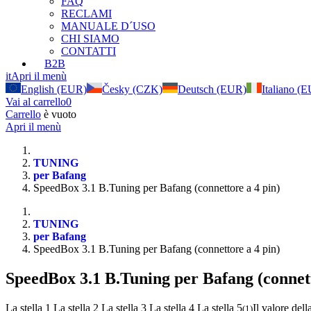
FAQ
RECLAMI
MANUALE D´USO
CHI SIAMO
CONTATTI
B2B
it
Apri il menù
English (EUR)
Česky (CZK)
Deutsch (EUR)
Italiano (
Vai al carrello
0
Carrello
è vuoto
Apri il menù
TUNING
per Bafang
SpeedBox 3.1 B.Tuning per Bafang (connettore a 4 pin)
TUNING
per Bafang
SpeedBox 3.1 B.Tuning per Bafang (connettore a 4 pin)
SpeedBox 3.1 B.Tuning per Bafang (connett
La stella 1
La stella 2
La stella 3
La stella 4
La stella 5
Il valore dell
(
1
)