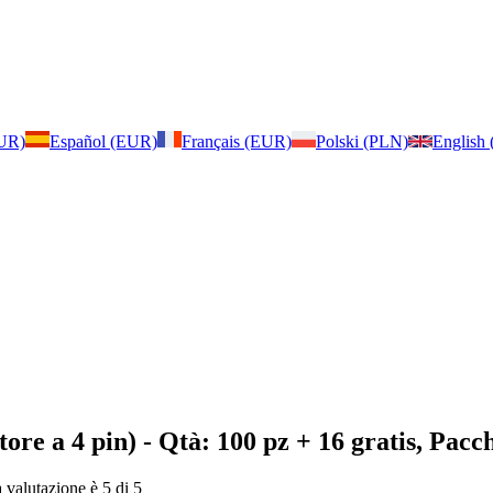
EUR)
Español (EUR)
Français (EUR)
Polski (PLN)
English
ore a 4 pin)
- Qtà: 100 pz + 16 gratis, Pacch
a valutazione è 5 di 5