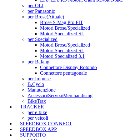
per OLI
per Panasonic
per Brose
(Attuale)
Brose S-Mag Pro FIT
Motori Brose/Specialized
Motori Specialized SL
per Specialized
Motori Brose/Specialized
Motori Specialized SL
Motori Specialized 3.1
per Bafang
Connettore Display Rotondo
Connettore pentagonale
per Impulse
B.Cyclo
Manutenzione
Accessori/Servizi/Merchandising
BikeTrax
TRACKER
per e-bike
per veicoli
SPEEDBOX CONNECT
SPEEDBOX APP
SUPPORTO