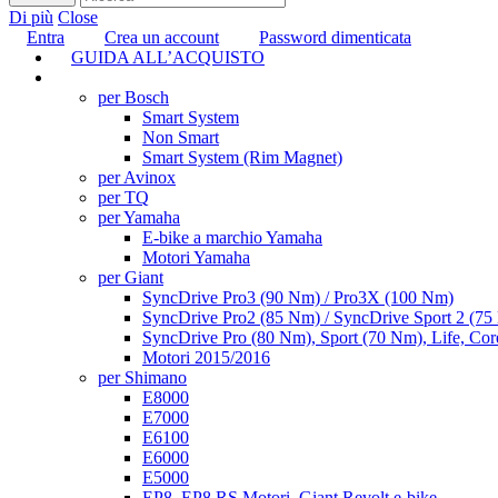
Di più
Close
Entra
Crea un account
Password dimenticata
GUIDA ALL’ACQUISTO
TUNING
per Bosch
Smart System
Non Smart
Smart System (Rim Magnet)
per Avinox
per TQ
per Yamaha
E-bike a marchio Yamaha
Motori Yamaha
per Giant
SyncDrive Pro3 (90 Nm) / Pro3X (100 Nm)
SyncDrive Pro2 (85 Nm) / SyncDrive Sport 2 (7
SyncDrive Pro (80 Nm), Sport (70 Nm), Life, Cor
Motori 2015/2016
per Shimano
E8000
E7000
E6100
E6000
E5000
EP8, EP8 RS Motori, Giant Revolt e-bike