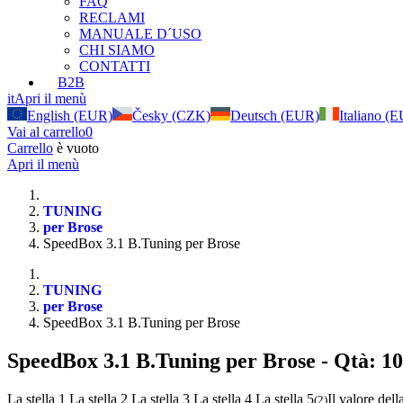
FAQ
RECLAMI
MANUALE D´USO
CHI SIAMO
CONTATTI
B2B
it
Apri il menù
English (EUR)
Česky (CZK)
Deutsch (EUR)
Italiano (
Vai al carrello
0
Carrello
è vuoto
Apri il menù
TUNING
per Brose
SpeedBox 3.1 B.Tuning per Brose
TUNING
per Brose
SpeedBox 3.1 B.Tuning per Brose
SpeedBox 3.1 B.Tuning per Brose
- Qtà: 10
La stella 1
La stella 2
La stella 3
La stella 4
La stella 5
Il valore dell
(
2
)