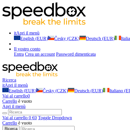
it
Apri il menù
English (EUR)
Česky (CZK)
Deutsch (EUR)
Ital
Il vostro conto
Entra
Crea un account
Password dimenticata
Ricerca
it
Apri il menù
English (EUR)
Česky (CZK)
Deutsch (EUR)
Italiano (
Vai al carrello
0
Carrello
è vuoto
Apri il menù
Vai al carrello
0 €
0
Toggle Dropdown
Carrello
è vuoto
Ricerca