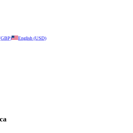
 (GBP)
English (USD)
ica