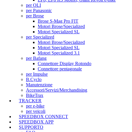
per OLI
per Panasonic
per Brose
Brose S-Mag Pro FIT
Motori Brose/Specialized
Motori Specialized SL
per Specialized
Motori Brose/Specialized
Motori Specialized SL
Motori Specialized 3.1
per Bafang
Connettore Display Rotondo
Connettore pentagonale
per Impulse
B.Cyclo
Manutenzione
Accessori/Servizi/Merchandising
BikeTrax
TRACKER
per e-bike
per veicoli
SPEEDBOX CONNECT
SPEEDBOX APP
SUPPORTO