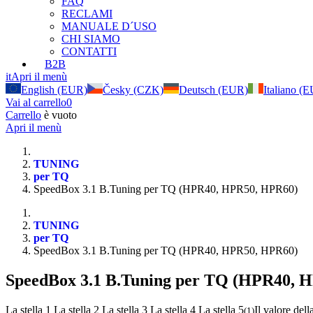
FAQ
RECLAMI
MANUALE D´USO
CHI SIAMO
CONTATTI
B2B
it
Apri il menù
English (EUR)
Česky (CZK)
Deutsch (EUR)
Italiano (
Vai al carrello
0
Carrello
è vuoto
Apri il menù
TUNING
per TQ
SpeedBox 3.1 B.Tuning per TQ (HPR40, HPR50, HPR60)
TUNING
per TQ
SpeedBox 3.1 B.Tuning per TQ (HPR40, HPR50, HPR60)
SpeedBox 3.1 B.Tuning per TQ (HPR40, 
La stella 1
La stella 2
La stella 3
La stella 4
La stella 5
Il valore dell
(
1
)