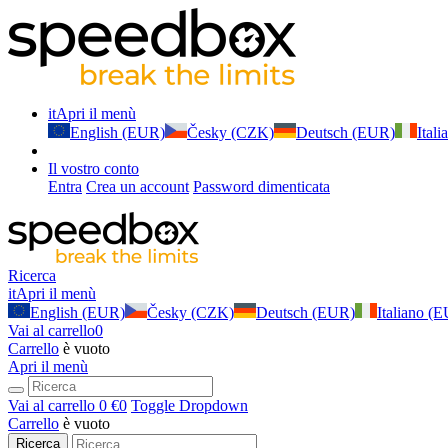
it
Apri il menù
English (EUR)
Česky (CZK)
Deutsch (EUR)
Ital
Il vostro conto
Entra
Crea un account
Password dimenticata
Ricerca
it
Apri il menù
English (EUR)
Česky (CZK)
Deutsch (EUR)
Italiano (
Vai al carrello
0
Carrello
è vuoto
Apri il menù
Vai al carrello
0 €
0
Toggle Dropdown
Carrello
è vuoto
Ricerca