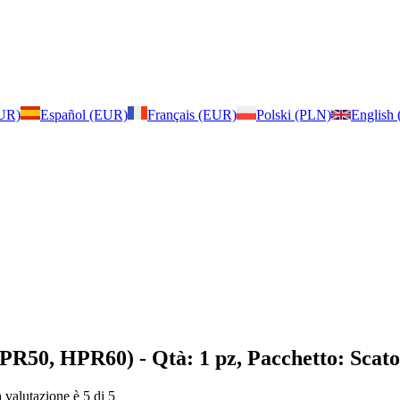
EUR)
Español (EUR)
Français (EUR)
Polski (PLN)
English
HPR50, HPR60)
- Qtà: 1 pz, Pacchetto: Scato
a valutazione è 5 di 5