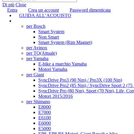
Di più
Close
Entra
Crea un account
Password dimenticata
GUIDA ALL’ACQUISTO
TUNING
per Bosch
Smart System
Non Smart
Smart System (Rim Magnet)
per Avinox
per TQ
(Attuale)
per Yamaha
E-bike a marchio Yamaha
Motori Yamaha
per Giant
SyncDrive Pro3 (90 Nm) / Pro3X (100 Nm)
SyncDrive Pro2 (85 Nm) / SyncDrive Sport 2 (7
SyncDrive Pro (80 Nm), Sport (70 Nm), Life, Cor
Motori 2015/2016
per Shimano
E8000
E7000
E6100
E6000
E5000
EP8, EP8 RS Motori, Giant Revolt e-bike