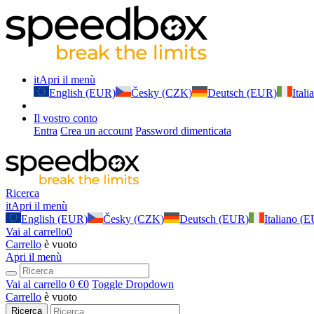
it
Apri il menù
English (EUR)
Česky (CZK)
Deutsch (EUR)
Ital
Il vostro conto
Entra
Crea un account
Password dimenticata
Ricerca
it
Apri il menù
English (EUR)
Česky (CZK)
Deutsch (EUR)
Italiano (
Vai al carrello
0
Carrello
è vuoto
Apri il menù
Vai al carrello
0 €
0
Toggle Dropdown
Carrello
è vuoto
Ricerca