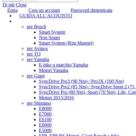
Di più
Close
Entra
Crea un account
Password dimenticata
GUIDA ALL’ACQUISTO
TUNING
per Bosch
Smart System
Non Smart
Smart System (Rim Magnet)
per Avinox
per TQ
per Yamaha
E-bike a marchio Yamaha
Motori Yamaha
per Giant
SyncDrive Pro3 (90 Nm) / Pro3X (100 Nm)
SyncDrive Pro2 (85 Nm) / SyncDrive Sport 2 (7
SyncDrive Pro (80 Nm), Sport (70 Nm), Life, Cor
Motori 2015/2016
per Shimano
E8000
E7000
E6100
E6000
E5000
EP8, EP8 RS Motori, Giant Revolt e-bike