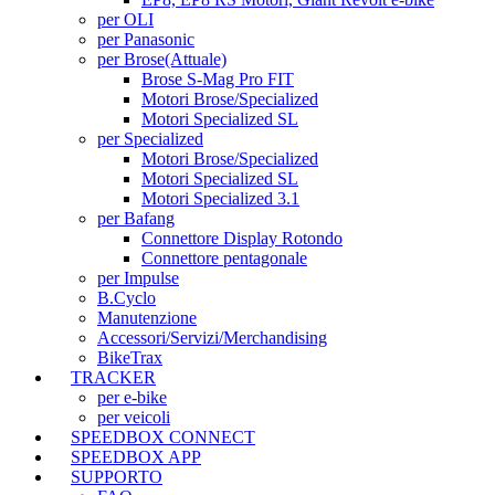
per OLI
per Panasonic
per Brose
(Attuale)
Brose S-Mag Pro FIT
Motori Brose/Specialized
Motori Specialized SL
per Specialized
Motori Brose/Specialized
Motori Specialized SL
Motori Specialized 3.1
per Bafang
Connettore Display Rotondo
Connettore pentagonale
per Impulse
B.Cyclo
Manutenzione
Accessori/Servizi/Merchandising
BikeTrax
TRACKER
per e-bike
per veicoli
SPEEDBOX CONNECT
SPEEDBOX APP
SUPPORTO