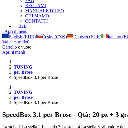
FAQ
RECLAMI
MANUALE D´USO
CHI SIAMO
CONTATTI
B2B
it
Apri il menù
English (EUR)
Česky (CZK)
Deutsch (EUR)
Italiano (
Vai al carrello
0
Carrello
è vuoto
Apri il menù
TUNING
per Brose
SpeedBox 3.1 per Brose
TUNING
per Brose
SpeedBox 3.1 per Brose
SpeedBox 3.1 per Brose
- Qtà: 20 pz + 3 gr
La stella 1
La stella 2
La stella 3
La stella 4
La stella 5
Il valore dell
(
5
)