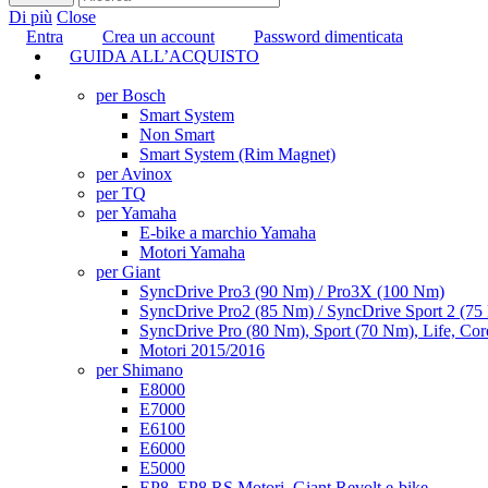
Di più
Close
Entra
Crea un account
Password dimenticata
GUIDA ALL’ACQUISTO
TUNING
per Bosch
Smart System
Non Smart
Smart System (Rim Magnet)
per Avinox
per TQ
per Yamaha
E-bike a marchio Yamaha
Motori Yamaha
per Giant
SyncDrive Pro3 (90 Nm) / Pro3X (100 Nm)
SyncDrive Pro2 (85 Nm) / SyncDrive Sport 2 (7
SyncDrive Pro (80 Nm), Sport (70 Nm), Life, Cor
Motori 2015/2016
per Shimano
E8000
E7000
E6100
E6000
E5000
EP8, EP8 RS Motori, Giant Revolt e-bike