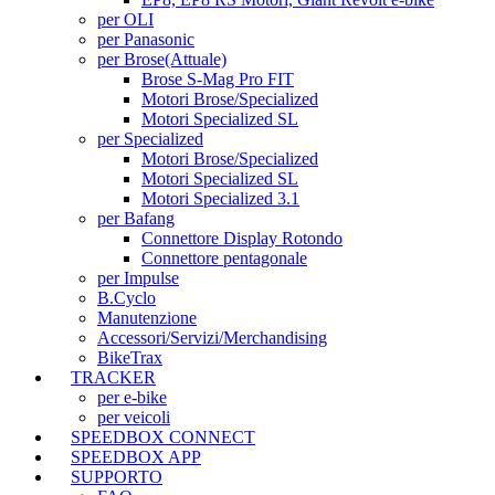
per OLI
per Panasonic
per Brose
(Attuale)
Brose S-Mag Pro FIT
Motori Brose/Specialized
Motori Specialized SL
per Specialized
Motori Brose/Specialized
Motori Specialized SL
Motori Specialized 3.1
per Bafang
Connettore Display Rotondo
Connettore pentagonale
per Impulse
B.Cyclo
Manutenzione
Accessori/Servizi/Merchandising
BikeTrax
TRACKER
per e-bike
per veicoli
SPEEDBOX CONNECT
SPEEDBOX APP
SUPPORTO