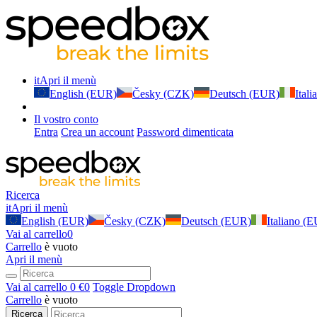
it
Apri il menù
English (EUR)
Česky (CZK)
Deutsch (EUR)
Ital
Il vostro conto
Entra
Crea un account
Password dimenticata
Ricerca
it
Apri il menù
English (EUR)
Česky (CZK)
Deutsch (EUR)
Italiano (
Vai al carrello
0
Carrello
è vuoto
Apri il menù
Vai al carrello
0 €
0
Toggle Dropdown
Carrello
è vuoto
Ricerca