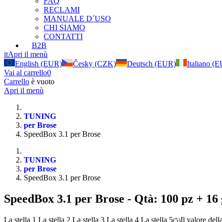
FAQ
RECLAMI
MANUALE D´USO
CHI SIAMO
CONTATTI
B2B
it
Apri il menù
English (EUR)
Česky (CZK)
Deutsch (EUR)
Italiano (
Vai al carrello
0
Carrello
è vuoto
Apri il menù
TUNING
per Brose
SpeedBox 3.1 per Brose
TUNING
per Brose
SpeedBox 3.1 per Brose
SpeedBox 3.1 per Brose
- Qtà: 100 pz + 16 
La stella 1
La stella 2
La stella 3
La stella 4
La stella 5
Il valore dell
(
5
)