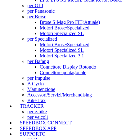
per OLI
per Panasonic
per Brose
Brose S-Mag Pro FIT
(Attuale)
Motori Brose/Specialized
Motori Specialized SL
per Specialized
Motori Brose/Specialized
Motori Specialized SL
Motori Specialized 3.1
per Bafang
Connettore Display Rotondo
Connettore pentagonale
per Impulse
B.Cyclo
Manutenzione
Accessori/Servizi/Merchandising
BikeTrax
TRACKER
per e-bike
per veicoli
SPEEDBOX CONNECT
SPEEDBOX APP
SUPPORTO