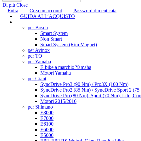
Di più
Close
Entra
Crea un account
Password dimenticata
GUIDA ALL’ACQUISTO
TUNING
per Bosch
Smart System
Non Smart
Smart System (Rim Magnet)
per Avinox
per TQ
per Yamaha
E-bike a marchio Yamaha
Motori Yamaha
per Giant
SyncDrive Pro3 (90 Nm) / Pro3X (100 Nm)
SyncDrive Pro2 (85 Nm) / SyncDrive Sport 2 (7
SyncDrive Pro (80 Nm), Sport (70 Nm), Life, Cor
Motori 2015/2016
per Shimano
E8000
E7000
E6100
E6000
E5000
EP8, EP8 RS Motori, Giant Revolt e-bike