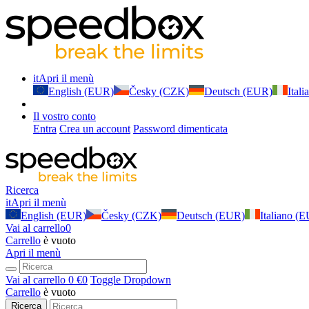
it
Apri il menù
English (EUR)
Česky (CZK)
Deutsch (EUR)
Ital
Il vostro conto
Entra
Crea un account
Password dimenticata
Ricerca
it
Apri il menù
English (EUR)
Česky (CZK)
Deutsch (EUR)
Italiano (
Vai al carrello
0
Carrello
è vuoto
Apri il menù
Vai al carrello
0 €
0
Toggle Dropdown
Carrello
è vuoto
Ricerca