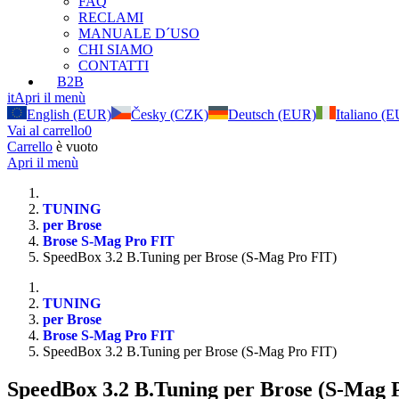
FAQ
RECLAMI
MANUALE D´USO
CHI SIAMO
CONTATTI
B2B
it
Apri il menù
English (EUR)
Česky (CZK)
Deutsch (EUR)
Italiano (
Vai al carrello
0
Carrello
è vuoto
Apri il menù
TUNING
per Brose
Brose S-Mag Pro FIT
SpeedBox 3.2 B.Tuning per Brose (S-Mag Pro FIT)
TUNING
per Brose
Brose S-Mag Pro FIT
SpeedBox 3.2 B.Tuning per Brose (S-Mag Pro FIT)
SpeedBox 3.2 B.Tuning per Brose (S-Mag 