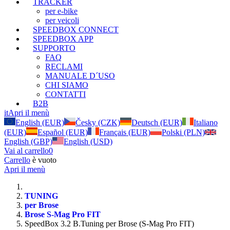
TRACKER
per e-bike
per veicoli
SPEEDBOX CONNECT
SPEEDBOX APP
SUPPORTO
FAQ
RECLAMI
MANUALE D´USO
CHI SIAMO
CONTATTI
B2B
it
Apri il menù
English (EUR)
Česky (CZK)
Deutsch (EUR)
Italiano
(EUR)
Español (EUR)
Français (EUR)
Polski (PLN)
English (GBP)
English (USD)
Vai al carrello
0
Carrello
è vuoto
Apri il menù
TUNING
per Brose
Brose S-Mag Pro FIT
SpeedBox 3.2 B.Tuning per Brose (S-Mag Pro FIT)