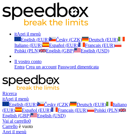
it
Apri il menù
English (EUR)
Česky (CZK)
Deutsch (EUR)
Italiano (EUR)
Español (EUR)
Français (EUR)
Polski (PLN)
English (GBP)
English (USD)
Il vostro conto
Entra
Crea un account
Password dimenticata
Ricerca
it
Apri il menù
English (EUR)
Česky (CZK)
Deutsch (EUR)
Italiano
(EUR)
Español (EUR)
Français (EUR)
Polski (PLN)
English (GBP)
English (USD)
Vai al carrello
0
Carrello
è vuoto
Apri il menù