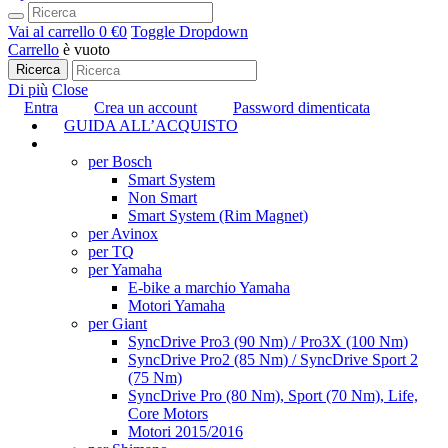
Vai al carrello
0 €
0
Toggle Dropdown
Carrello
è vuoto
Ricerca
Di più
Close
Entra
Crea un account
Password dimenticata
GUIDA ALL’ACQUISTO
TUNING
per Bosch
Smart System
Non Smart
Smart System (Rim Magnet)
per Avinox
per TQ
per Yamaha
E-bike a marchio Yamaha
Motori Yamaha
per Giant
SyncDrive Pro3 (90 Nm) / Pro3X (100 Nm)
SyncDrive Pro2 (85 Nm) / SyncDrive Sport 2
(75 Nm)
SyncDrive Pro (80 Nm), Sport (70 Nm), Life,
Core Motors
Motori 2015/2016