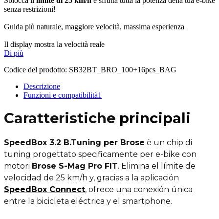
Sblocca il
limite di 25 km/h
e sfrutta tutta la potenza della tua e-bike
senza restrizioni!
Guida più naturale, maggiore velocità, massima esperienza
Il display mostra la velocità reale
Di più
Codice del prodotto:
SB32BT_BRO_100+16pcs_BAG
Descrizione
Funzioni e compatibilità
1
Caratteristiche
principali
SpeedBox 3.2 B.Tuning per Brose
è un chip di
tuning progettato specificamente per e-bike con
motori
Brose S-Mag Pro FIT
. Elimina el límite de
velocidad de 25 km/h y, gracias a la aplicación
SpeedBox Connect
, ofrece una conexión única
entre la bicicleta eléctrica y el smartphone.