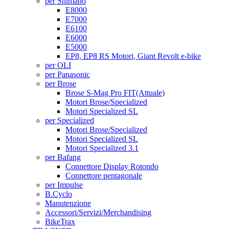
per Shimano
E8000
E7000
E6100
E6000
E5000
EP8, EP8 RS Motori, Giant Revolt e-bike
per OLI
per Panasonic
per Brose
Brose S-Mag Pro FIT
(Attuale)
Motori Brose/Specialized
Motori Specialized SL
per Specialized
Motori Brose/Specialized
Motori Specialized SL
Motori Specialized 3.1
per Bafang
Connettore Display Rotondo
Connettore pentagonale
per Impulse
B.Cyclo
Manutenzione
Accessori/Servizi/Merchandising
BikeTrax