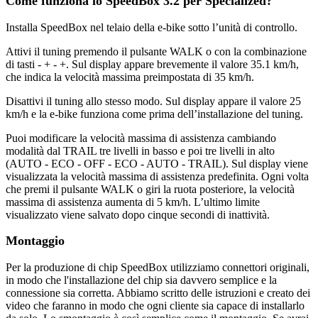
Come funziona lo SpeedBox 3.2 per Specialized?
Installa SpeedBox nel telaio della e-bike sotto l’unità di controllo.
Attivi il tuning premendo il pulsante WALK o con la combinazione
di tasti - + - +. Sul display appare brevemente il valore 35.1 km/h,
che indica la velocità massima preimpostata di 35 km/h.
Disattivi il tuning allo stesso modo. Sul display appare il valore 25
km/h e la e-bike funziona come prima dell’installazione del tuning.
Puoi modificare la velocità massima di assistenza cambiando
modalità dal TRAIL tre livelli in basso e poi tre livelli in alto
(AUTO - ECO - OFF - ECO - AUTO - TRAIL). Sul display viene
visualizzata la velocità massima di assistenza predefinita. Ogni volta
che premi il pulsante WALK o giri la ruota posteriore, la velocità
massima di assistenza aumenta di 5 km/h. L’ultimo limite
visualizzato viene salvato dopo cinque secondi di inattività.
Montaggio
Per la produzione di chip SpeedBox utilizziamo connettori originali,
in modo che l'installazione del chip sia davvero semplice e la
connessione sia corretta. Abbiamo scritto delle istruzioni e creato dei
video che faranno in modo che ogni cliente sia capace di installarlo