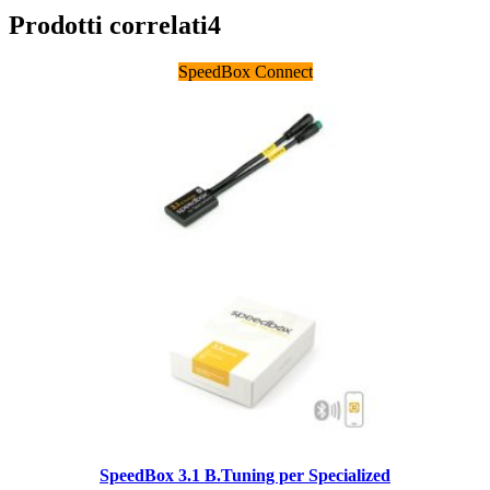
Prodotti correlati
4
SpeedBox Connect
SpeedBox 3.1 B.Tuning per Specialized