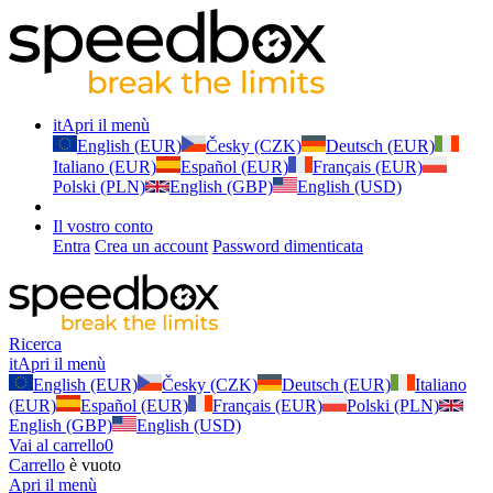
it
Apri il menù
English (EUR)
Česky (CZK)
Deutsch (EUR)
Italiano (EUR)
Español (EUR)
Français (EUR)
Polski (PLN)
English (GBP)
English (USD)
Il vostro conto
Entra
Crea un account
Password dimenticata
Ricerca
it
Apri il menù
English (EUR)
Česky (CZK)
Deutsch (EUR)
Italiano
(EUR)
Español (EUR)
Français (EUR)
Polski (PLN)
English (GBP)
English (USD)
Vai al carrello
0
Carrello
è vuoto
Apri il menù