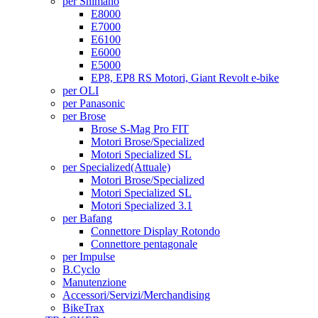
per Shimano
E8000
E7000
E6100
E6000
E5000
EP8, EP8 RS Motori, Giant Revolt e-bike
per OLI
per Panasonic
per Brose
Brose S-Mag Pro FIT
Motori Brose/Specialized
Motori Specialized SL
per Specialized
(Attuale)
Motori Brose/Specialized
Motori Specialized SL
Motori Specialized 3.1
per Bafang
Connettore Display Rotondo
Connettore pentagonale
per Impulse
B.Cyclo
Manutenzione
Accessori/Servizi/Merchandising
BikeTrax