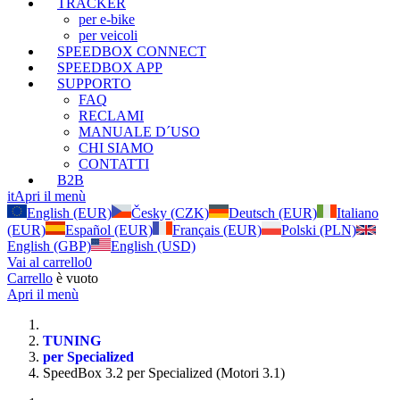
TRACKER
per e-bike
per veicoli
SPEEDBOX CONNECT
SPEEDBOX APP
SUPPORTO
FAQ
RECLAMI
MANUALE D´USO
CHI SIAMO
CONTATTI
B2B
it
Apri il menù
English (EUR)
Česky (CZK)
Deutsch (EUR)
Italiano
(EUR)
Español (EUR)
Français (EUR)
Polski (PLN)
English (GBP)
English (USD)
Vai al carrello
0
Carrello
è vuoto
Apri il menù
TUNING
per Specialized
SpeedBox 3.2 per Specialized (Motori 3.1)