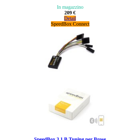
In magazzino
209 €
Detail
SpeedBox Connect
SpeedBox 3.1 B.Tuning per Brose