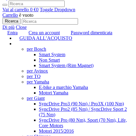
Vai al carrello
0 €
0
Toggle Dropdown
Carrello
è vuoto
Ricerca
Di più
Close
Entra
Crea un account
Password dimenticata
GUIDA ALL’ACQUISTO
TUNING
per Bosch
Smart System
Non Smart
Smart System (Rim Magnet)
per Avinox
per TQ
per Yamaha
E-bike a marchio Yamaha
Motori Yamaha
per Giant
SyncDrive Pro3 (90 Nm) / Pro3X (100 Nm)
SyncDrive Pro2 (85 Nm) / SyncDrive Sport 2
(75 Nm)
SyncDrive Pro (80 Nm), Sport (70 Nm), Life,
Core Motors
Motori 2015/2016