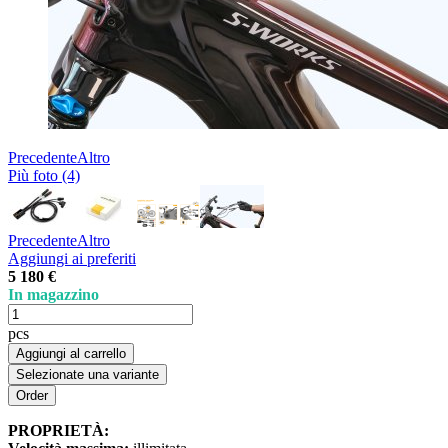
Precedente
Altro
Più foto (4)
Precedente
Altro
Aggiungi ai preferiti
5 180 €
In magazzino
pcs
Aggiungi al carrello
Selezionate una variante
PROPRIETÀ: