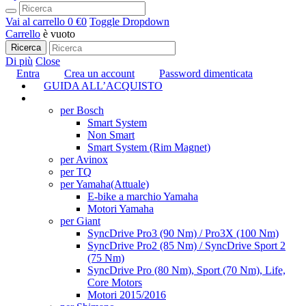
Vai al carrello
0 €
0
Toggle Dropdown
Carrello
è vuoto
Ricerca
Di più
Close
Entra
Crea un account
Password dimenticata
GUIDA ALL’ACQUISTO
TUNING
per Bosch
Smart System
Non Smart
Smart System (Rim Magnet)
per Avinox
per TQ
per Yamaha
(Attuale)
E-bike a marchio Yamaha
Motori Yamaha
per Giant
SyncDrive Pro3 (90 Nm) / Pro3X (100 Nm)
SyncDrive Pro2 (85 Nm) / SyncDrive Sport 2
(75 Nm)
SyncDrive Pro (80 Nm), Sport (70 Nm), Life,
Core Motors
Motori 2015/2016