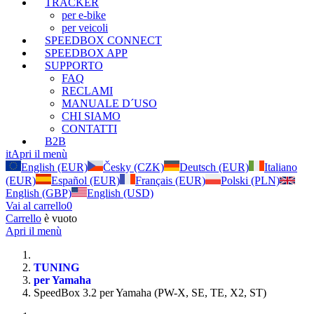
TRACKER
per e-bike
per veicoli
SPEEDBOX CONNECT
SPEEDBOX APP
SUPPORTO
FAQ
RECLAMI
MANUALE D´USO
CHI SIAMO
CONTATTI
B2B
it
Apri il menù
English (EUR)
Česky (CZK)
Deutsch (EUR)
Italiano
(EUR)
Español (EUR)
Français (EUR)
Polski (PLN)
English (GBP)
English (USD)
Vai al carrello
0
Carrello
è vuoto
Apri il menù
TUNING
per Yamaha
SpeedBox 3.2 per Yamaha (PW-X, SE, TE, X2, ST)