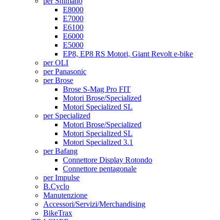
per Shimano
E8000
E7000
E6100
E6000
E5000
EP8, EP8 RS Motori, Giant Revolt e-bike
per OLI
per Panasonic
per Brose
Brose S-Mag Pro FIT
Motori Brose/Specialized
Motori Specialized SL
per Specialized
Motori Brose/Specialized
Motori Specialized SL
Motori Specialized 3.1
per Bafang
Connettore Display Rotondo
Connettore pentagonale
per Impulse
B.Cyclo
Manutenzione
Accessori/Servizi/Merchandising
BikeTrax