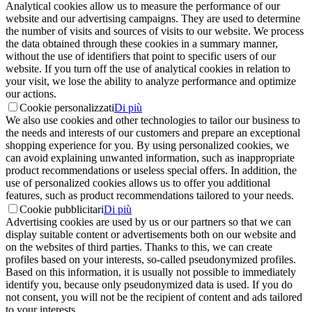
Analytical cookies allow us to measure the performance of our
website and our advertising campaigns. They are used to determine
the number of visits and sources of visits to our website. We process
the data obtained through these cookies in a summary manner,
without the use of identifiers that point to specific users of our
website. If you turn off the use of analytical cookies in relation to
your visit, we lose the ability to analyze performance and optimize
our actions.
Cookie personalizzati
Di più
We also use cookies and other technologies to tailor our business to
the needs and interests of our customers and prepare an exceptional
shopping experience for you. By using personalized cookies, we
can avoid explaining unwanted information, such as inappropriate
product recommendations or useless special offers. In addition, the
use of personalized cookies allows us to offer you additional
features, such as product recommendations tailored to your needs.
Cookie pubblicitari
Di più
Advertising cookies are used by us or our partners so that we can
display suitable content or advertisements both on our website and
on the websites of third parties. Thanks to this, we can create
profiles based on your interests, so-called pseudonymized profiles.
Based on this information, it is usually not possible to immediately
identify you, because only pseudonymized data is used. If you do
not consent, you will not be the recipient of content and ads tailored
to your interests.