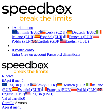
it
Apri il menù
English (EUR)
Česky (CZK)
Deutsch (EUR)
Italiano (EUR)
Español (EUR)
Français (EUR)
Polski (PLN)
English (GBP)
English (USD)
Il vostro conto
Entra
Crea un account
Password dimenticata
Ricerca
it
Apri il menù
English (EUR)
Česky (CZK)
Deutsch (EUR)
Italiano
(EUR)
Español (EUR)
Français (EUR)
Polski (PLN)
English (GBP)
English (USD)
Vai al carrello
0
Carrello
è vuoto
Apri il menù