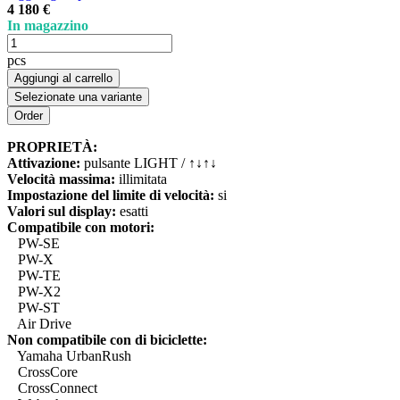
4 180 €
In magazzino
pcs
Aggiungi al carrello
Selezionate una variante
PROPRIETÀ:
Attivazione:
pulsante LIGHT / ↑↓↑↓
Velocità massima:
illimitata
Impostazione del limite di velocità:
si
Valori sul display:
esatti
Compatibile con motori:
PW-SE
PW-X
PW-TE
PW-X2
PW-ST
Air Drive
Non compatibile con di biciclette:
Yamaha UrbanRush
CrossCore
CrossConnect