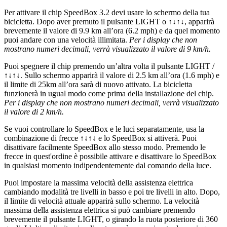
Per attivare il chip SpeedBox 3.2 devi usare lo schermo della tua
bicicletta.
Dopo aver premuto il pulsante LIGHT o ↑↓↑↓, apparirà
brevemente il valore di 9.9 km all’ora (6.2 mph) e da quel momento
puoi andare con una velocità illimitata.
Per i display che non
mostrano numeri decimali, verrà visualizzato il valore di 9 km/h.
Puoi spegnere il chip premendo un’altra volta il pulsante
LIGHT /
↑↓↑↓
. Sullo schermo apparirà il valore di 2.5 km all’ora (1.6 mph) e
il limite di 25km all’ora sarà di nuovo attivato. La bicicletta
funzionerà in ugual modo come prima della installazione del chip.
Per i display che non mostrano numeri decimali, verrà visualizzato
il valore di 2 km/h.
Se vuoi controllare lo SpeedBox e le luci separatamente, usa la
combinazione di frecce ↑↓↑↓ e lo SpeedBox si attiverà. Puoi
disattivare facilmente SpeedBox allo stesso modo. Premendo le
frecce in quest'ordine è possibile attivare e disattivare lo SpeedBox
in qualsiasi momento indipendentemente dal comando della luce.
Puoi impostare la massima velocità della assistenza elettrica
cambiando modalità tre livelli in basso e poi tre livelli in alto. Dopo,
il limite di velocità attuale apparirà sullo schermo. La velocità
massima della assistenza elettrica si può cambiare premendo
brevemente il pulsante LIGHT, o girando la ruota posteriore di 360