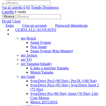
Vai al carrello
0 €
0
Toggle Dropdown
Carrello
è vuoto
Ricerca
Di più
Close
Entra
Crea un account
Password dimenticata
GUIDA ALL’ACQUISTO
TUNING
per Bosch
Smart System
Non Smart
Smart System (Rim Magnet)
per Avinox
per TQ
per Yamaha
(Attuale)
E-bike a marchio Yamaha
Motori Yamaha
per Giant
SyncDrive Pro3 (90 Nm) / Pro3X (100 Nm)
SyncDrive Pro2 (85 Nm) / SyncDrive Sport 2
(75 Nm)
SyncDrive Pro (80 Nm), Sport (70 Nm), Life,
Core Motors
Motori 2015/2016