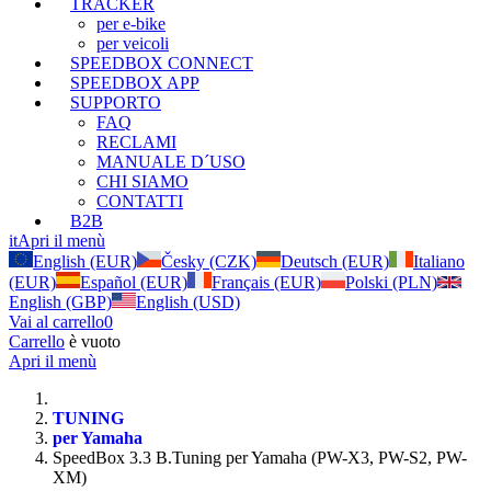
TRACKER
per e-bike
per veicoli
SPEEDBOX CONNECT
SPEEDBOX APP
SUPPORTO
FAQ
RECLAMI
MANUALE D´USO
CHI SIAMO
CONTATTI
B2B
it
Apri il menù
English (EUR)
Česky (CZK)
Deutsch (EUR)
Italiano
(EUR)
Español (EUR)
Français (EUR)
Polski (PLN)
English (GBP)
English (USD)
Vai al carrello
0
Carrello
è vuoto
Apri il menù
TUNING
per Yamaha
SpeedBox 3.3 B.Tuning per Yamaha (PW-X3, PW-S2, PW-
XM)