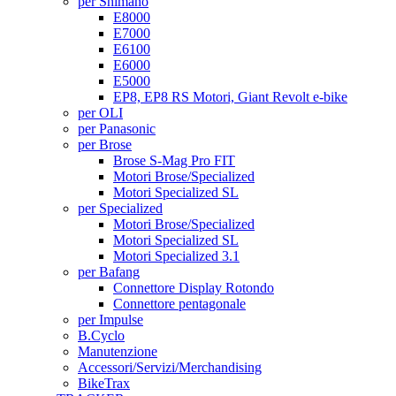
per Shimano
E8000
E7000
E6100
E6000
E5000
EP8, EP8 RS Motori, Giant Revolt e-bike
per OLI
per Panasonic
per Brose
Brose S-Mag Pro FIT
Motori Brose/Specialized
Motori Specialized SL
per Specialized
Motori Brose/Specialized
Motori Specialized SL
Motori Specialized 3.1
per Bafang
Connettore Display Rotondo
Connettore pentagonale
per Impulse
B.Cyclo
Manutenzione
Accessori/Servizi/Merchandising
BikeTrax