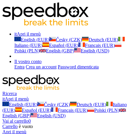
it
Apri il menù
English (EUR)
Česky (CZK)
Deutsch (EUR)
Italiano (EUR)
Español (EUR)
Français (EUR)
Polski (PLN)
English (GBP)
English (USD)
Il vostro conto
Entra
Crea un account
Password dimenticata
Ricerca
it
Apri il menù
English (EUR)
Česky (CZK)
Deutsch (EUR)
Italiano
(EUR)
Español (EUR)
Français (EUR)
Polski (PLN)
English (GBP)
English (USD)
Vai al carrello
0
Carrello
è vuoto
Apri il menù