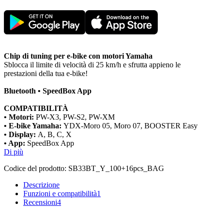
Chip di tuning per e-bike con motori Yamaha
Sblocca il limite di velocità di 25 km/h e sfrutta appieno le
prestazioni della tua e-bike!
Bluetooth • SpeedBox App
COMPATIBILITÀ
• Motori:
PW-X3, PW-S2, PW-XM
• E-bike Yamaha:
YDX-Moro 05, Moro 07, BOOSTER Easy
• Display:
A, B, C, X
• App:
SpeedBox App
Di più
Codice del prodotto:
SB33BT_Y_100+16pcs_BAG
Descrizione
Funzioni e compatibilità
1
Recensioni
4