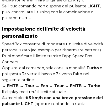
e-bike tornerà al limite originale di 25 km/h.
Se il tuo comando non dispone del pulsante
LIGHT
,
puoi controllare il tuning con la combinazione di
pulsanti
+ – + –
.
Impostazione del limite di velocità
personalizzato
SpeedBox consente di impostare un limite di velocità
personalizzato (ad esempio per risparmiare batteria).
Puoi modificare il limite tramite l’app SpeedBox
Connect.
Oppure, dal comando, seleziona la modalità
Turbo
e
poi sposta 3× verso il basso e 3× verso l’alto nel
seguente ordine:
→ EMTB → Tour → Eco → Tour → EMTB → Turbo
.
Il display mostrerà il limite attuale.
Aumentalo di
5 km/h con una breve pressione del
pulsante LIGHT
(oppure ruotando la ruota