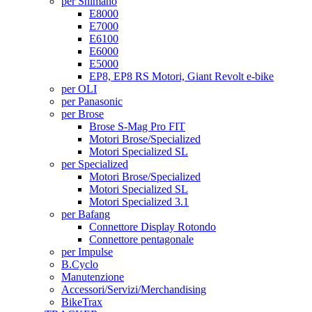
per Shimano
E8000
E7000
E6100
E6000
E5000
EP8, EP8 RS Motori, Giant Revolt e-bike
per OLI
per Panasonic
per Brose
Brose S-Mag Pro FIT
Motori Brose/Specialized
Motori Specialized SL
per Specialized
Motori Brose/Specialized
Motori Specialized SL
Motori Specialized 3.1
per Bafang
Connettore Display Rotondo
Connettore pentagonale
per Impulse
B.Cyclo
Manutenzione
Accessori/Servizi/Merchandising
BikeTrax