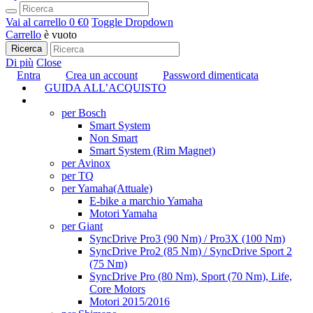
Vai al carrello
0 €
0
Toggle Dropdown
Carrello
è vuoto
Ricerca
Di più
Close
Entra
Crea un account
Password dimenticata
GUIDA ALL’ACQUISTO
TUNING
per Bosch
Smart System
Non Smart
Smart System (Rim Magnet)
per Avinox
per TQ
per Yamaha
(Attuale)
E-bike a marchio Yamaha
Motori Yamaha
per Giant
SyncDrive Pro3 (90 Nm) / Pro3X (100 Nm)
SyncDrive Pro2 (85 Nm) / SyncDrive Sport 2
(75 Nm)
SyncDrive Pro (80 Nm), Sport (70 Nm), Life,
Core Motors
Motori 2015/2016