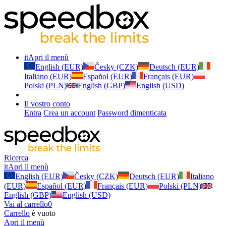
it
Apri il menù
English (EUR)
Česky (CZK)
Deutsch (EUR)
Italiano (EUR)
Español (EUR)
Français (EUR)
Polski (PLN)
English (GBP)
English (USD)
Il vostro conto
Entra
Crea un account
Password dimenticata
Ricerca
it
Apri il menù
English (EUR)
Česky (CZK)
Deutsch (EUR)
Italiano
(EUR)
Español (EUR)
Français (EUR)
Polski (PLN)
English (GBP)
English (USD)
Vai al carrello
0
Carrello
è vuoto
Apri il menù