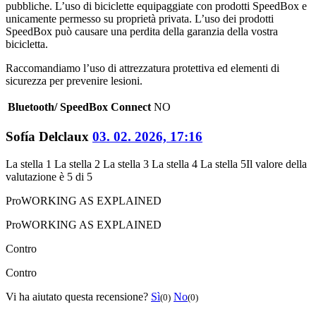
pubbliche. L’uso di biciclette equipaggiate con prodotti SpeedBox e
unicamente permesso su proprietà privata. L’uso dei prodotti
SpeedBox può causare una perdita della garanzia della vostra
bicicletta.
Raccomandiamo l’uso di attrezzatura protettiva ed elementi di
sicurezza per prevenire lesioni.
Bluetooth/ SpeedBox Connect
NO
Sofía Delclaux
03. 02. 2026, 17:16
La stella 1
La stella 2
La stella 3
La stella 4
La stella 5
Il valore della
valutazione è 5 di 5
Pro
WORKING AS EXPLAINED
Pro
WORKING AS EXPLAINED
Contro
Contro
Vi ha aiutato questa recensione?
Sì
No
(0)
(0)