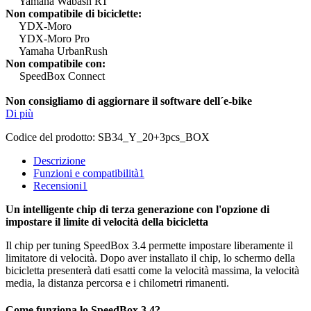
Yamaha Wabash RT
Non compatibile di biciclette:
YDX-Moro
YDX-Moro Pro
Yamaha UrbanRush
Non compatibile con:
SpeedBox Connect
Non consigliamo di aggiornare il software dell´e-bike
Di più
Codice del prodotto:
SB34_Y_20+3pcs_BOX
Descrizione
Funzioni e compatibilità
1
Recensioni
1
Un intelligente chip di terza generazione con l'opzione di
impostare il limite di velocità della bicicletta
Il chip per tuning SpeedBox 3.4 permette impostare liberamente il
limitatore di velocità.
Dopo aver installato il chip, lo schermo della
bicicletta presenterà dati esatti come la velocità massima, la velocità
media, la distanza percorsa e i chilometri rimanenti.
Come funziona lo SpeedBox 3.4?