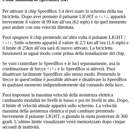
Per attivare il chip SpeedBox 3.4 devi usare lo schermo della tua
bicicletta.
Dopo aver premuto il pulsante LIGHT o ↑↓↑↓, apparirà
brevemente il valore di 99 km all’ora (62 mph) e da quel momento
puoi andare con una velocità illimitata.
Puoi spegnere il chip premendo un’altra volta il pulsante
LIGHT /
↑↓↑↓
. Sullo schermo apparirà il valore di 2,5 km all’ora (1,6 mph) e
il limite di 25km all’ora sarà di nuovo attivato. La bicicletta
funzionerà in ugual modo come prima della installazione del chip.
Se vuoi controllare lo SpeedBox e le luci separatamente, usa la
combinazione di frecce ↑↓↑↓ e lo SpeedBox si attiverà. Puoi
disattivare facilmente SpeedBox allo stesso modo. Premendo le
frecce in quest'ordine è possibile attivare e disattivare lo SpeedBox
in qualsiasi momento indipendentemente dal comando della luce.
Puoi impostare la massima velocità della assistenza elettrica
cambiando modalità tre livelli in basso e poi tre livelli in alto. Dopo,
il limite di velocità attuale apparirà sullo schermo. La velocità
massima della assistenza elettrica si può cambiare premendo
brevemente il pulsante LIGHT, o girando la ruota posteriore di 360
gradi. L’ultimo limite visualizzato verrà memorizzato dopo cinque
secondi di inattività.