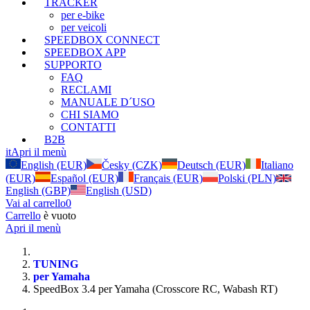
TRACKER
per e-bike
per veicoli
SPEEDBOX CONNECT
SPEEDBOX APP
SUPPORTO
FAQ
RECLAMI
MANUALE D´USO
CHI SIAMO
CONTATTI
B2B
it
Apri il menù
English (EUR)
Česky (CZK)
Deutsch (EUR)
Italiano
(EUR)
Español (EUR)
Français (EUR)
Polski (PLN)
English (GBP)
English (USD)
Vai al carrello
0
Carrello
è vuoto
Apri il menù
TUNING
per Yamaha
SpeedBox 3.4 per Yamaha (Crosscore RC, Wabash RT)