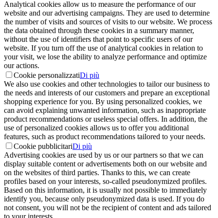
Analytical cookies allow us to measure the performance of our
website and our advertising campaigns. They are used to determine
the number of visits and sources of visits to our website. We process
the data obtained through these cookies in a summary manner,
without the use of identifiers that point to specific users of our
website. If you turn off the use of analytical cookies in relation to
your visit, we lose the ability to analyze performance and optimize
our actions.
Cookie personalizzati
Di più
We also use cookies and other technologies to tailor our business to
the needs and interests of our customers and prepare an exceptional
shopping experience for you. By using personalized cookies, we
can avoid explaining unwanted information, such as inappropriate
product recommendations or useless special offers. In addition, the
use of personalized cookies allows us to offer you additional
features, such as product recommendations tailored to your needs.
Cookie pubblicitari
Di più
Advertising cookies are used by us or our partners so that we can
display suitable content or advertisements both on our website and
on the websites of third parties. Thanks to this, we can create
profiles based on your interests, so-called pseudonymized profiles.
Based on this information, it is usually not possible to immediately
identify you, because only pseudonymized data is used. If you do
not consent, you will not be the recipient of content and ads tailored
to your interests.