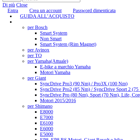
Di più
Close
Entra
Crea un account
Password dimenticata
GUIDA ALL’ACQUISTO
TUNING
per Bosch
Smart System
Non Smart
Smart System (Rim Magnet)
per Avinox
per TQ
per Yamaha
(Attuale)
E-bike a marchio Yamaha
Motori Yamaha
per Giant
SyncDrive Pro3 (90 Nm) / Pro3X (100 Nm)
SyncDrive Pro2 (85 Nm) / SyncDrive Sport 2 (7
SyncDrive Pro (80 Nm), Sport (70 Nm), Life, Cor
Motori 2015/2016
per Shimano
E8000
E7000
E6100
E6000
E5000
EP8, EP8 RS Motori, Giant Revolt e-bike