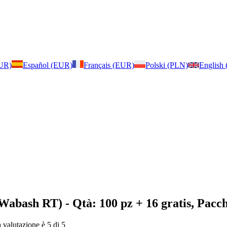
EUR)
Español (EUR)
Français (EUR)
Polski (PLN)
English
 Wabash RT)
- Qtà: 100 pz + 16 gratis, Pacch
a valutazione è 5 di 5