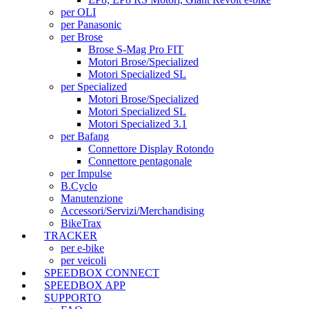
per OLI
per Panasonic
per Brose
Brose S-Mag Pro FIT
Motori Brose/Specialized
Motori Specialized SL
per Specialized
Motori Brose/Specialized
Motori Specialized SL
Motori Specialized 3.1
per Bafang
Connettore Display Rotondo
Connettore pentagonale
per Impulse
B.Cyclo
Manutenzione
Accessori/Servizi/Merchandising
BikeTrax
TRACKER
per e-bike
per veicoli
SPEEDBOX CONNECT
SPEEDBOX APP
SUPPORTO