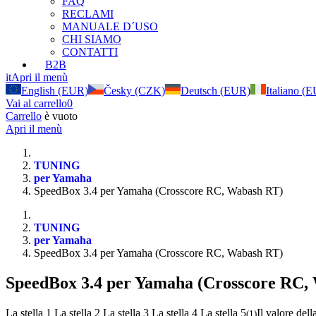
FAQ
RECLAMI
MANUALE D´USO
CHI SIAMO
CONTATTI
B2B
it
Apri il menù
English (EUR)
Česky (CZK)
Deutsch (EUR)
Italiano (
Vai al carrello
0
Carrello
è vuoto
Apri il menù
TUNING
per Yamaha
SpeedBox 3.4 per Yamaha (Crosscore RC, Wabash RT)
TUNING
per Yamaha
SpeedBox 3.4 per Yamaha (Crosscore RC, Wabash RT)
SpeedBox 3.4 per Yamaha (Crosscore RC,
La stella 1
La stella 2
La stella 3
La stella 4
La stella 5
Il valore dell
(
1
)