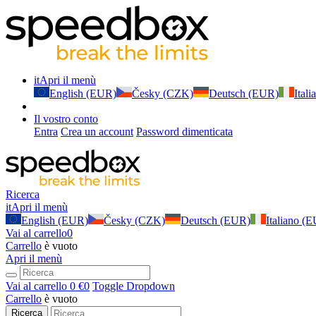
it
Apri il menù
English (EUR)
Česky (CZK)
Deutsch (EUR)
Ital
Il vostro conto
Entra
Crea un account
Password dimenticata
Ricerca
it
Apri il menù
English (EUR)
Česky (CZK)
Deutsch (EUR)
Italiano (
Vai al carrello
0
Carrello
è vuoto
Apri il menù
Vai al carrello
0 €
0
Toggle Dropdown
Carrello
è vuoto
Ricerca