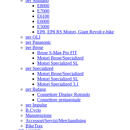
per Shimano
E8000
E7000
E6100
E6000
E5000
EP8, EP8 RS Motori, Giant Revolt e-bike
per OLI
per Panasonic
per Brose
Brose S-Mag Pro FIT
Motori Brose/Specialized
Motori Specialized SL
per Specialized
Motori Brose/Specialized
Motori Specialized SL
Motori Specialized 3.1
per Bafang
Connettore Display Rotondo
Connettore pentagonale
per Impulse
B.Cyclo
Manutenzione
Accessori/Servizi/Merchandising
BikeTrax