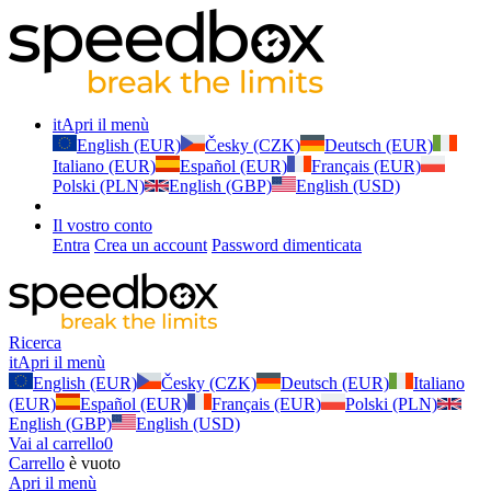
it
Apri il menù
English (EUR)
Česky (CZK)
Deutsch (EUR)
Italiano (EUR)
Español (EUR)
Français (EUR)
Polski (PLN)
English (GBP)
English (USD)
Il vostro conto
Entra
Crea un account
Password dimenticata
Ricerca
it
Apri il menù
English (EUR)
Česky (CZK)
Deutsch (EUR)
Italiano
(EUR)
Español (EUR)
Français (EUR)
Polski (PLN)
English (GBP)
English (USD)
Vai al carrello
0
Carrello
è vuoto
Apri il menù