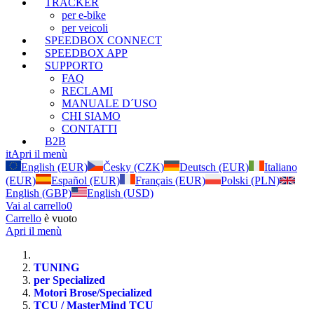
TRACKER
per e-bike
per veicoli
SPEEDBOX CONNECT
SPEEDBOX APP
SUPPORTO
FAQ
RECLAMI
MANUALE D´USO
CHI SIAMO
CONTATTI
B2B
it
Apri il menù
English (EUR)
Česky (CZK)
Deutsch (EUR)
Italiano
(EUR)
Español (EUR)
Français (EUR)
Polski (PLN)
English (GBP)
English (USD)
Vai al carrello
0
Carrello
è vuoto
Apri il menù
TUNING
per Specialized
Motori Brose/Specialized
TCU / MasterMind TCU