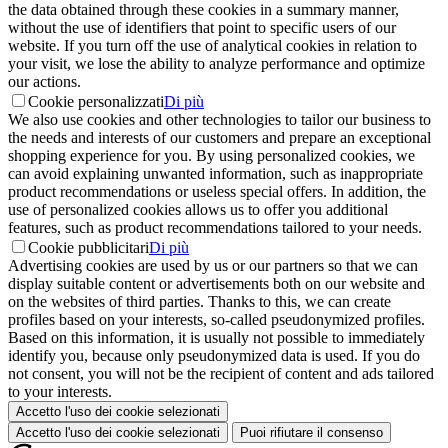
the data obtained through these cookies in a summary manner,
without the use of identifiers that point to specific users of our
website. If you turn off the use of analytical cookies in relation to
your visit, we lose the ability to analyze performance and optimize
our actions.
Cookie personalizzati
Di più
We also use cookies and other technologies to tailor our business to
the needs and interests of our customers and prepare an exceptional
shopping experience for you. By using personalized cookies, we
can avoid explaining unwanted information, such as inappropriate
product recommendations or useless special offers. In addition, the
use of personalized cookies allows us to offer you additional
features, such as product recommendations tailored to your needs.
Cookie pubblicitari
Di più
Advertising cookies are used by us or our partners so that we can
display suitable content or advertisements both on our website and
on the websites of third parties. Thanks to this, we can create
profiles based on your interests, so-called pseudonymized profiles.
Based on this information, it is usually not possible to immediately
identify you, because only pseudonymized data is used. If you do
not consent, you will not be the recipient of content and ads tailored
to your interests.
Accetto l'uso dei cookie selezionati
Accetto l'uso dei cookie selezionati
Puoi rifiutare il consenso