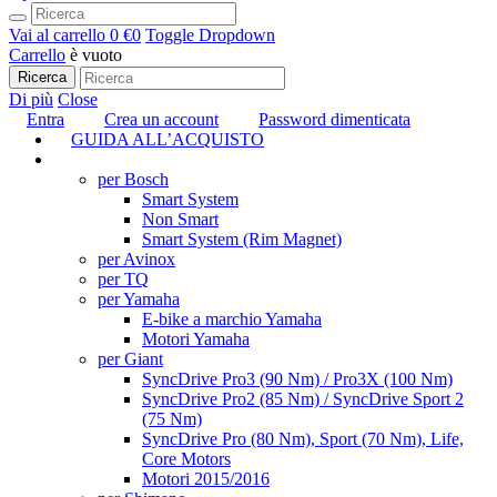
Vai al carrello
0 €
0
Toggle Dropdown
Carrello
è vuoto
Ricerca
Di più
Close
Entra
Crea un account
Password dimenticata
GUIDA ALL’ACQUISTO
TUNING
per Bosch
Smart System
Non Smart
Smart System (Rim Magnet)
per Avinox
per TQ
per Yamaha
E-bike a marchio Yamaha
Motori Yamaha
per Giant
SyncDrive Pro3 (90 Nm) / Pro3X (100 Nm)
SyncDrive Pro2 (85 Nm) / SyncDrive Sport 2
(75 Nm)
SyncDrive Pro (80 Nm), Sport (70 Nm), Life,
Core Motors
Motori 2015/2016