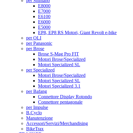
per Shimano
E8000
E7000
E6100
E6000
E5000
EP8, EP8 RS Motori, Giant Revolt e-bike
per OLI
per Panasonic
per Brose
Brose S-Mag Pro FIT
Motori Brose/Specialized
Motori Specialized SL
per Specialized
Motori Brose/Specialized
Motori Specialized SL
Motori Specialized 3.1
per Bafang
Connettore Display Rotondo
Connettore pentagonale
per Impulse
B.Cyclo
Manutenzione
Accessori/Servizi/Merchandising
BikeTrax