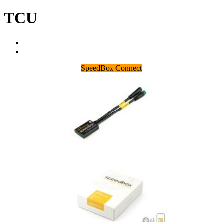
TCU
SpeedBox Connect