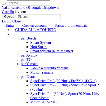
Vai al carrello
0 €
0
Toggle Dropdown
Carrello
è vuoto
Ricerca
Di più
Close
Entra
Crea un account
Password dimenticata
GUIDA ALL’ACQUISTO
TUNING
per Bosch
Smart System
Non Smart
Smart System (Rim Magnet)
per Avinox
per TQ
per Yamaha
E-bike a marchio Yamaha
Motori Yamaha
per Giant
SyncDrive Pro3 (90 Nm) / Pro3X (100 Nm)
SyncDrive Pro2 (85 Nm) / SyncDrive Sport 2
(75 Nm)
SyncDrive Pro (80 Nm), Sport (70 Nm), Life,
Core Motors
Motori 2015/2016