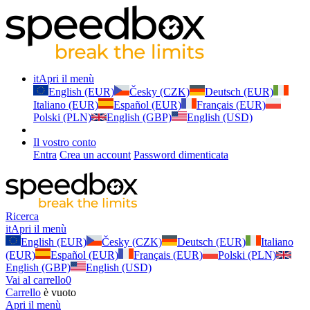
it
Apri il menù
English (EUR)
Česky (CZK)
Deutsch (EUR)
Italiano (EUR)
Español (EUR)
Français (EUR)
Polski (PLN)
English (GBP)
English (USD)
Il vostro conto
Entra
Crea un account
Password dimenticata
Ricerca
it
Apri il menù
English (EUR)
Česky (CZK)
Deutsch (EUR)
Italiano
(EUR)
Español (EUR)
Français (EUR)
Polski (PLN)
English (GBP)
English (USD)
Vai al carrello
0
Carrello
è vuoto
Apri il menù