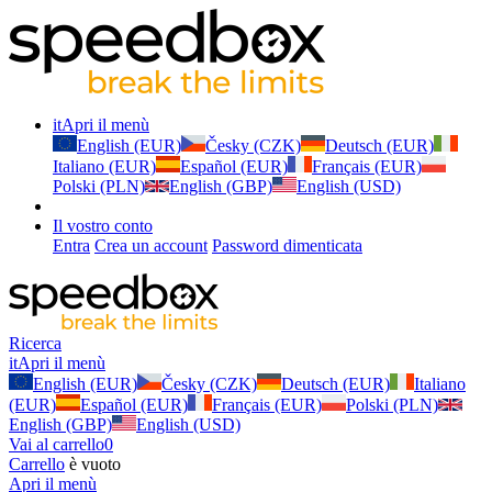
it
Apri il menù
English (EUR)
Česky (CZK)
Deutsch (EUR)
Italiano (EUR)
Español (EUR)
Français (EUR)
Polski (PLN)
English (GBP)
English (USD)
Il vostro conto
Entra
Crea un account
Password dimenticata
Ricerca
it
Apri il menù
English (EUR)
Česky (CZK)
Deutsch (EUR)
Italiano
(EUR)
Español (EUR)
Français (EUR)
Polski (PLN)
English (GBP)
English (USD)
Vai al carrello
0
Carrello
è vuoto
Apri il menù