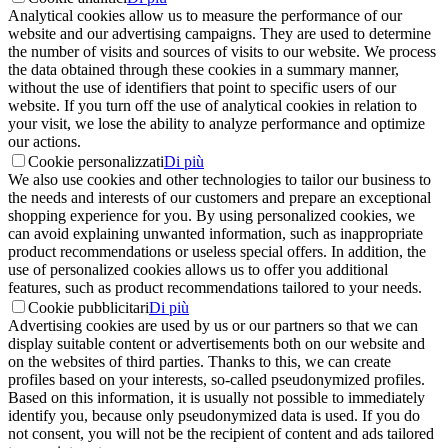
Analytical cookies allow us to measure the performance of our
website and our advertising campaigns. They are used to determine
the number of visits and sources of visits to our website. We process
the data obtained through these cookies in a summary manner,
without the use of identifiers that point to specific users of our
website. If you turn off the use of analytical cookies in relation to
your visit, we lose the ability to analyze performance and optimize
our actions.
Cookie personalizzati
Di più
We also use cookies and other technologies to tailor our business to
the needs and interests of our customers and prepare an exceptional
shopping experience for you. By using personalized cookies, we
can avoid explaining unwanted information, such as inappropriate
product recommendations or useless special offers. In addition, the
use of personalized cookies allows us to offer you additional
features, such as product recommendations tailored to your needs.
Cookie pubblicitari
Di più
Advertising cookies are used by us or our partners so that we can
display suitable content or advertisements both on our website and
on the websites of third parties. Thanks to this, we can create
profiles based on your interests, so-called pseudonymized profiles.
Based on this information, it is usually not possible to immediately
identify you, because only pseudonymized data is used. If you do
not consent, you will not be the recipient of content and ads tailored