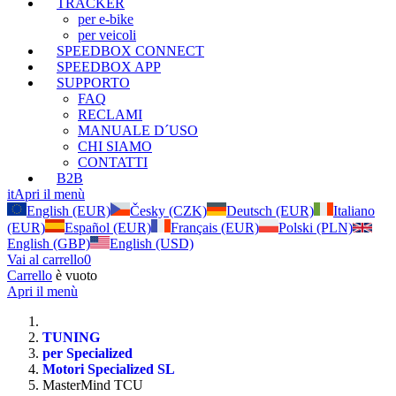
TRACKER
per e-bike
per veicoli
SPEEDBOX CONNECT
SPEEDBOX APP
SUPPORTO
FAQ
RECLAMI
MANUALE D´USO
CHI SIAMO
CONTATTI
B2B
it
Apri il menù
English (EUR)
Česky (CZK)
Deutsch (EUR)
Italiano
(EUR)
Español (EUR)
Français (EUR)
Polski (PLN)
English (GBP)
English (USD)
Vai al carrello
0
Carrello
è vuoto
Apri il menù
TUNING
per Specialized
Motori Specialized SL
MasterMind TCU