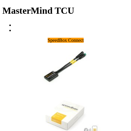
MasterMind TCU
SpeedBox Connect