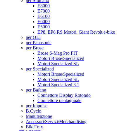
per Shimano
E8000
E7000
E6100
E6000
E5000
EP8, EP8 RS Motori, Giant Revolt e-bike
per OLI
per Panasonic
per Brose
Brose S-Mag Pro FIT
Motori Brose/Specialized
Motori Specialized SL
per Specialized
Motori Brose/Specialized
Motori Specialized SL
Motori Specialized 3.1
per Bafang
Connettore Display Rotondo
Connettore pentagonale
per Impulse
B.Cyclo
Manutenzione
Accessori/Servizi/Merchandising
BikeTrax