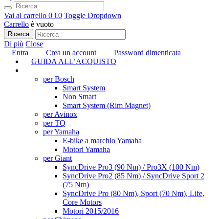
Vai al carrello
0 €
0
Toggle Dropdown
Carrello
è vuoto
Ricerca
Di più
Close
Entra
Crea un account
Password dimenticata
GUIDA ALL’ACQUISTO
TUNING
per Bosch
Smart System
Non Smart
Smart System (Rim Magnet)
per Avinox
per TQ
per Yamaha
E-bike a marchio Yamaha
Motori Yamaha
per Giant
SyncDrive Pro3 (90 Nm) / Pro3X (100 Nm)
SyncDrive Pro2 (85 Nm) / SyncDrive Sport 2
(75 Nm)
SyncDrive Pro (80 Nm), Sport (70 Nm), Life,
Core Motors
Motori 2015/2016