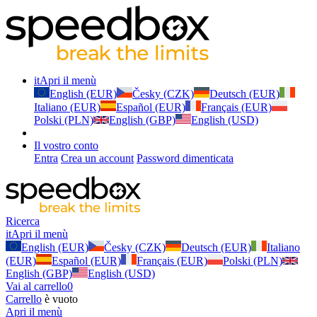
it
Apri il menù
English (EUR)
Česky (CZK)
Deutsch (EUR)
Italiano (EUR)
Español (EUR)
Français (EUR)
Polski (PLN)
English (GBP)
English (USD)
Il vostro conto
Entra
Crea un account
Password dimenticata
Ricerca
it
Apri il menù
English (EUR)
Česky (CZK)
Deutsch (EUR)
Italiano
(EUR)
Español (EUR)
Français (EUR)
Polski (PLN)
English (GBP)
English (USD)
Vai al carrello
0
Carrello
è vuoto
Apri il menù