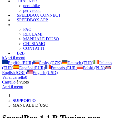
TRACKER
per e-bike
per veicoli
SPEEDBOX CONNECT
SPEEDBOX APP
SUPPORTO
FAQ
RECLAMI
MANUALE D´USO
CHI SIAMO
CONTATTI
B2B
it
Apri il menù
English (EUR)
Česky (CZK)
Deutsch (EUR)
Italiano
(EUR)
Español (EUR)
Français (EUR)
Polski (PLN)
English (GBP)
English (USD)
Vai al carrello
0
Carrello
è vuoto
Apri il menù
SUPPORTO
MANUALE D´USO