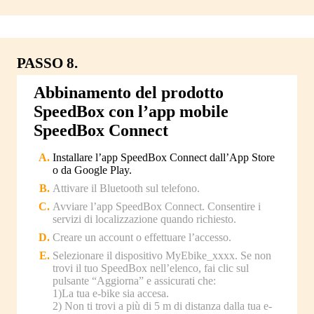
PASSO 8.
Abbinamento del prodotto
SpeedBox con l’app mobile
SpeedBox Connect
Installare l’app SpeedBox Connect dall’App Store
o da Google Play.
Attivare il Bluetooth sul telefono.
Avviare l’app SpeedBox Connect. Consentire i
servizi di localizzazione quando richiesto.
Creare un account o effettuare l’accesso.
Selezionare il dispositivo MyEbike_xxxx. Se non
trovi il tuo SpeedBox nell’elenco, fai clic sul
pulsante “Aggiorna” e assicurati che:
1)La tua e-bike sia accesa.
2) Non ti trovi a più di 5 m di distanza dalla tua e-