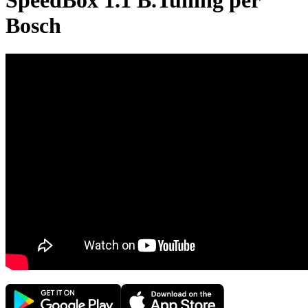
SpeedBox 1.1 B.Tuning per
Bosch