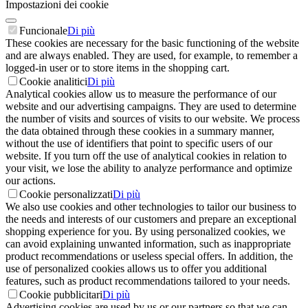
Impostazioni dei cookie
Funcionale
Di più
These cookies are necessary for the basic functioning of the website
and are always enabled. They are used, for example, to remember a
logged-in user or to store items in the shopping cart.
Cookie analitici
Di più
Analytical cookies allow us to measure the performance of our
website and our advertising campaigns. They are used to determine
the number of visits and sources of visits to our website. We process
the data obtained through these cookies in a summary manner,
without the use of identifiers that point to specific users of our
website. If you turn off the use of analytical cookies in relation to
your visit, we lose the ability to analyze performance and optimize
our actions.
Cookie personalizzati
Di più
We also use cookies and other technologies to tailor our business to
the needs and interests of our customers and prepare an exceptional
shopping experience for you. By using personalized cookies, we
can avoid explaining unwanted information, such as inappropriate
product recommendations or useless special offers. In addition, the
use of personalized cookies allows us to offer you additional
features, such as product recommendations tailored to your needs.
Cookie pubblicitari
Di più
Advertising cookies are used by us or our partners so that we can