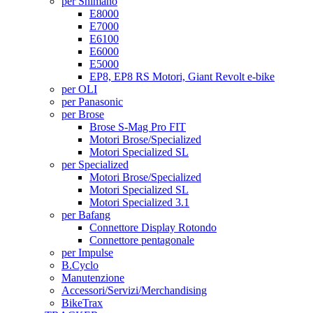
per Shimano
E8000
E7000
E6100
E6000
E5000
EP8, EP8 RS Motori, Giant Revolt e-bike
per OLI
per Panasonic
per Brose
Brose S-Mag Pro FIT
Motori Brose/Specialized
Motori Specialized SL
per Specialized
Motori Brose/Specialized
Motori Specialized SL
Motori Specialized 3.1
per Bafang
Connettore Display Rotondo
Connettore pentagonale
per Impulse
B.Cyclo
Manutenzione
Accessori/Servizi/Merchandising
BikeTrax