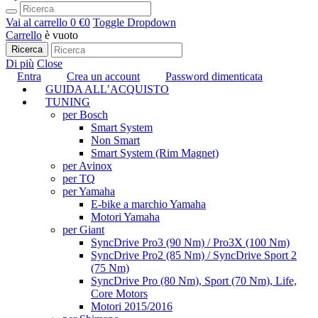
Vai al carrello
0 €
0
Toggle Dropdown
Carrello
è vuoto
Ricerca
Di più
Close
Entra
Crea un account
Password dimenticata
GUIDA ALL’ACQUISTO
TUNING
per Bosch
Smart System
Non Smart
Smart System (Rim Magnet)
per Avinox
per TQ
per Yamaha
E-bike a marchio Yamaha
Motori Yamaha
per Giant
SyncDrive Pro3 (90 Nm) / Pro3X (100 Nm)
SyncDrive Pro2 (85 Nm) / SyncDrive Sport 2
(75 Nm)
SyncDrive Pro (80 Nm), Sport (70 Nm), Life,
Core Motors
Motori 2015/2016