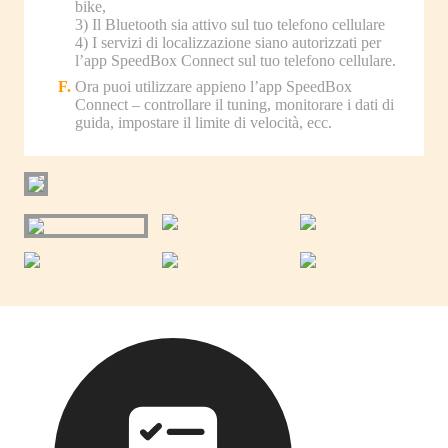
bike,
3) Il Bluetooth sia attivo sul tuo telefono cellulare
4) I servizi di localizzazione siano autorizzati per
l’app SpeedBox Connect sul tuo telefono cellulare.
Ora puoi utilizzare appieno l’app SpeedBox
Connect – controllare il tuning, monitorare i dati di
guida, impostare il limite di velocità, ecc.