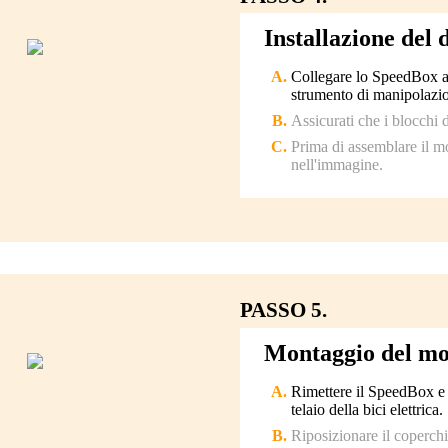
Installazione del
Collegare lo SpeedBox ai 
strumento di manipolazio
Assicurati che i blocchi d
Prima di assemblare il mo
nell'immagine.
PASSO 5.
Montaggio del mo
Rimettere il SpeedBox e i
telaio della bici elettrica.
Riposizionare il coperchi