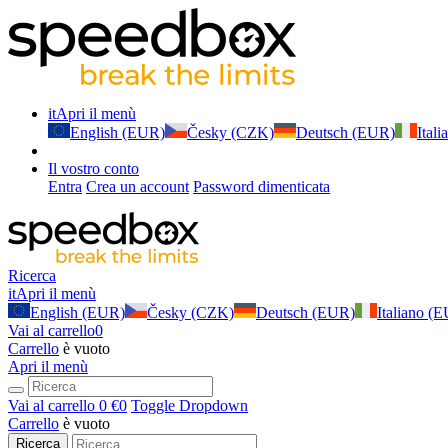
it
Apri il menù
English (EUR)
Česky (CZK)
Deutsch (EUR)
Ital
Il vostro conto
Entra
Crea un account
Password dimenticata
Ricerca
it
Apri il menù
English (EUR)
Česky (CZK)
Deutsch (EUR)
Italiano (
Vai al carrello
0
Carrello
è vuoto
Apri il menù
Vai al carrello
0 €
0
Toggle Dropdown
Carrello
è vuoto
Ricerca