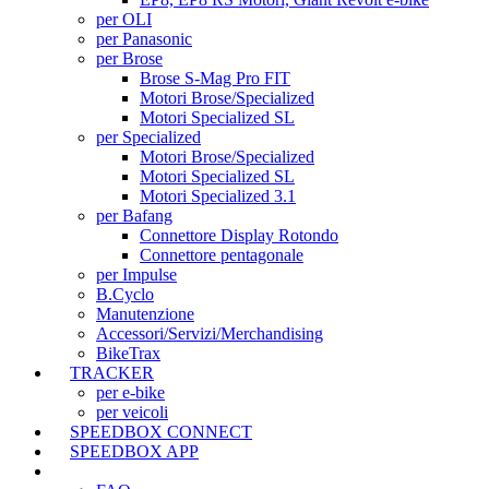
per OLI
per Panasonic
per Brose
Brose S-Mag Pro FIT
Motori Brose/Specialized
Motori Specialized SL
per Specialized
Motori Brose/Specialized
Motori Specialized SL
Motori Specialized 3.1
per Bafang
Connettore Display Rotondo
Connettore pentagonale
per Impulse
B.Cyclo
Manutenzione
Accessori/Servizi/Merchandising
BikeTrax
TRACKER
per e-bike
per veicoli
SPEEDBOX CONNECT
SPEEDBOX APP
SUPPORTO