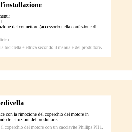
ľinstallazione
menti:
H1
zione del connettore (accessorio nella confezione di
trica.
la bicicletta elettrica secondo il manuale del produttore.
edivella
sce con la rimozione del coperchio del motore in
ndo le istruzioni del produttore.
no il coperchio del motore con un cacciavite Phillips PH1.