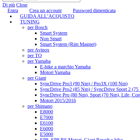
Di più
Close
Entra
Crea un account
Password dimenticata
GUIDA ALL’ACQUISTO
TUNING
per Bosch
Smart System
Non Smart
Smart System (Rim Magnet)
per Avinox
per TQ
per Yamaha
E-bike a marchio Yamaha
Motori Yamaha
per Giant
SyncDrive Pro3 (90 Nm) / Pro3X (100 Nm)
SyncDrive Pro2 (85 Nm) / SyncDrive Sport 2 (7
SyncDrive Pro (80 Nm), Sport (70 Nm), Life, Cor
Motori 2015/2016
per Shimano
E8000
E7000
E6100
E6000
E5000
EP8, EP8 RS Motori, Giant Revolt e-bike