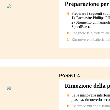
Preparazione per 
Preparare i seguenti stru
1) Cacciavite Phillips P
2) Strumento di manipola
SpeedBox).
Spegnere la bicicletta elet
Rimuovere la batteria dal
PASSO 2.
Rimozione della p
Se la manovella interferi
plastica, rimuoverlo seco
Svitare le viti che fissa