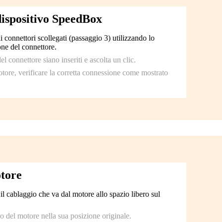
 dispositivo SpeedBox
connettori scollegati (passaggio 3) utilizzando lo
ne del connettore.
el connettore siano inseriti e ascolta un clic.
tore, verificare la corretta connessione come mostrato
tore
l cablaggio che va dal motore allo spazio libero sul
o del motore nella sua posizione originale.