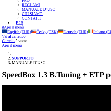
FAQ
RECLAMI
MANUALE D´USO
CHI SIAMO
CONTATTI
B2B
it
Apri il menù
English (EUR)
Česky (CZK)
Deutsch (EUR)
Italiano (
Vai al carrello
0
Carrello
è vuoto
Apri il menù
SUPPORTO
MANUALE D´USO
SpeedBox 1.3 B.Tuning + ETP p