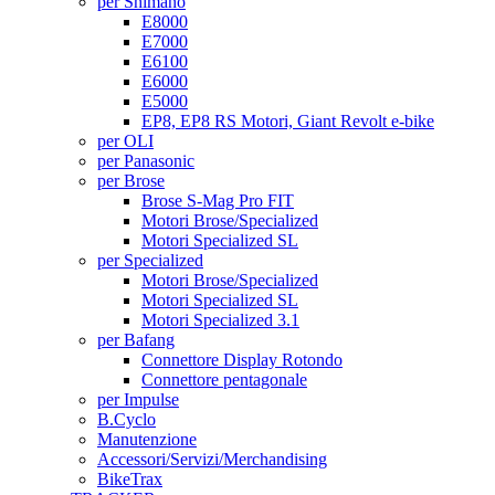
per Shimano
E8000
E7000
E6100
E6000
E5000
EP8, EP8 RS Motori, Giant Revolt e-bike
per OLI
per Panasonic
per Brose
Brose S-Mag Pro FIT
Motori Brose/Specialized
Motori Specialized SL
per Specialized
Motori Brose/Specialized
Motori Specialized SL
Motori Specialized 3.1
per Bafang
Connettore Display Rotondo
Connettore pentagonale
per Impulse
B.Cyclo
Manutenzione
Accessori/Servizi/Merchandising
BikeTrax