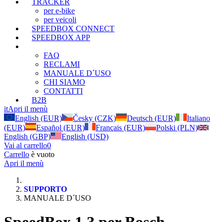
TRACKER
per e-bike
per veicoli
SPEEDBOX CONNECT
SPEEDBOX APP
SUPPORTO
FAQ
RECLAMI
MANUALE D´USO
CHI SIAMO
CONTATTI
B2B
it
Apri il menù
English (EUR)
Česky (CZK)
Deutsch (EUR)
Italiano
(EUR)
Español (EUR)
Français (EUR)
Polski (PLN)
English (GBP)
English (USD)
Vai al carrello
0
Carrello
è vuoto
Apri il menù
SUPPORTO
MANUALE D´USO