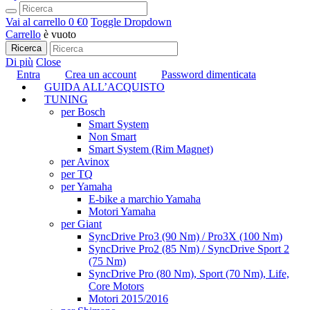
Vai al carrello
0 €
0
Toggle Dropdown
Carrello
è vuoto
Ricerca
Di più
Close
Entra
Crea un account
Password dimenticata
GUIDA ALL’ACQUISTO
TUNING
per Bosch
Smart System
Non Smart
Smart System (Rim Magnet)
per Avinox
per TQ
per Yamaha
E-bike a marchio Yamaha
Motori Yamaha
per Giant
SyncDrive Pro3 (90 Nm) / Pro3X (100 Nm)
SyncDrive Pro2 (85 Nm) / SyncDrive Sport 2
(75 Nm)
SyncDrive Pro (80 Nm), Sport (70 Nm), Life,
Core Motors
Motori 2015/2016