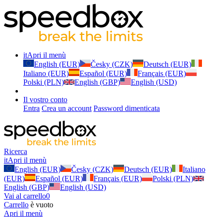
it
Apri il menù
English (EUR)
Česky (CZK)
Deutsch (EUR)
Italiano (EUR)
Español (EUR)
Français (EUR)
Polski (PLN)
English (GBP)
English (USD)
Il vostro conto
Entra
Crea un account
Password dimenticata
Ricerca
it
Apri il menù
English (EUR)
Česky (CZK)
Deutsch (EUR)
Italiano
(EUR)
Español (EUR)
Français (EUR)
Polski (PLN)
English (GBP)
English (USD)
Vai al carrello
0
Carrello
è vuoto
Apri il menù