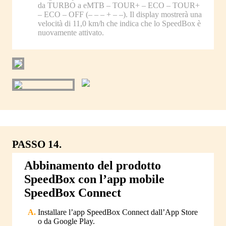
da TURBO a eMTB – TOUR+ – ECO – TOUR+
– ECO – OFF (– – – + – –). Il display mostrerà una
velocità di 11,0 km/h che indica che lo SpeedBox è
nuovamente attivato.
PASSO 14.
Abbinamento del prodotto
SpeedBox con l’app mobile
SpeedBox Connect
Installare l’app SpeedBox Connect dall’App Store
o da Google Play.