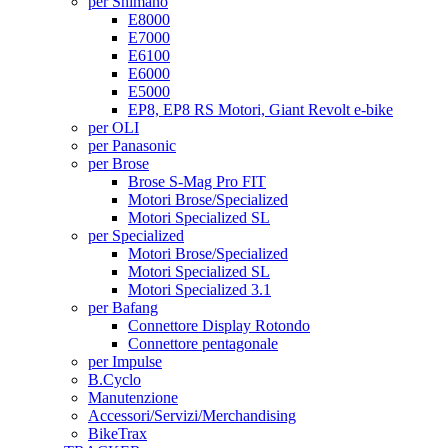
per Shimano
E8000
E7000
E6100
E6000
E5000
EP8, EP8 RS Motori, Giant Revolt e-bike
per OLI
per Panasonic
per Brose
Brose S-Mag Pro FIT
Motori Brose/Specialized
Motori Specialized SL
per Specialized
Motori Brose/Specialized
Motori Specialized SL
Motori Specialized 3.1
per Bafang
Connettore Display Rotondo
Connettore pentagonale
per Impulse
B.Cyclo
Manutenzione
Accessori/Servizi/Merchandising
BikeTrax