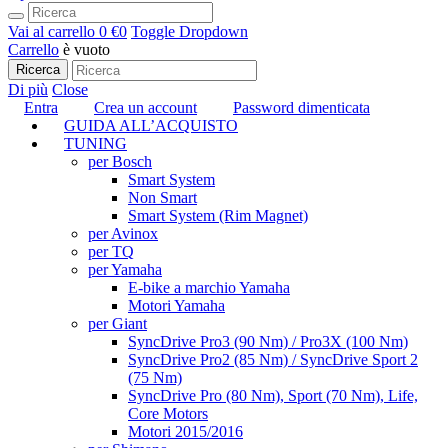
Vai al carrello
0 €
0
Toggle Dropdown
Carrello
è vuoto
Ricerca
Di più
Close
Entra
Crea un account
Password dimenticata
GUIDA ALL’ACQUISTO
TUNING
per Bosch
Smart System
Non Smart
Smart System (Rim Magnet)
per Avinox
per TQ
per Yamaha
E-bike a marchio Yamaha
Motori Yamaha
per Giant
SyncDrive Pro3 (90 Nm) / Pro3X (100 Nm)
SyncDrive Pro2 (85 Nm) / SyncDrive Sport 2
(75 Nm)
SyncDrive Pro (80 Nm), Sport (70 Nm), Life,
Core Motors
Motori 2015/2016