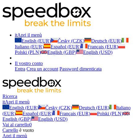
it
Apri il menù
English (EUR)
Česky (CZK)
Deutsch (EUR)
Italiano (EUR)
Español (EUR)
Français (EUR)
Polski (PLN)
English (GBP)
English (USD)
Il vostro conto
Entra
Crea un account
Password dimenticata
Ricerca
it
Apri il menù
English (EUR)
Česky (CZK)
Deutsch (EUR)
Italiano
(EUR)
Español (EUR)
Français (EUR)
Polski (PLN)
English (GBP)
English (USD)
Vai al carrello
0
Carrello
è vuoto
Apri il menù