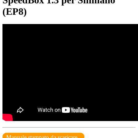
SpeedBox 1.3 per Shimano
(EP8)
Manuale stampato da scaricare