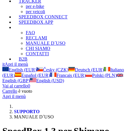
TRACKER
per e-bike
per veicoli
SPEEDBOX CONNECT
SPEEDBOX APP
SUPPORTO
FAQ
RECLAMI
MANUALE D´USO
CHI SIAMO
CONTATTI
B2B
it
Apri il menù
English (EUR)
Česky (CZK)
Deutsch (EUR)
Italiano
(EUR)
Español (EUR)
Français (EUR)
Polski (PLN)
English (GBP)
English (USD)
Vai al carrello
0
Carrello
è vuoto
Apri il menù
SUPPORTO
MANUALE D´USO