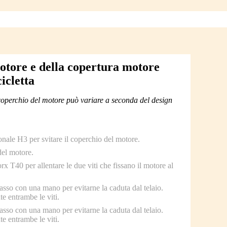
otore e della copertura motore
cicletta
 coperchio del motore può variare a seconda del design
onale H3 per svitare il coperchio del motore.
del motore.
orx T40 per allentare le due viti che fissano il motore al
asso con una mano per evitarne la caduta dal telaio.
 entrambe le viti.
asso con una mano per evitarne la caduta dal telaio.
 entrambe le viti.