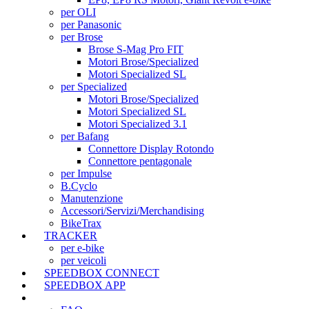
per OLI
per Panasonic
per Brose
Brose S-Mag Pro FIT
Motori Brose/Specialized
Motori Specialized SL
per Specialized
Motori Brose/Specialized
Motori Specialized SL
Motori Specialized 3.1
per Bafang
Connettore Display Rotondo
Connettore pentagonale
per Impulse
B.Cyclo
Manutenzione
Accessori/Servizi/Merchandising
BikeTrax
TRACKER
per e-bike
per veicoli
SPEEDBOX CONNECT
SPEEDBOX APP
SUPPORTO