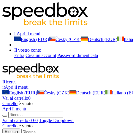
it
Apri il menù
English (EUR)
Česky (CZK)
Deutsch (EUR)
Ital
Il vostro conto
Entra
Crea un account
Password dimenticata
Ricerca
it
Apri il menù
English (EUR)
Česky (CZK)
Deutsch (EUR)
Italiano (
Vai al carrello
0
Carrello
è vuoto
Apri il menù
Vai al carrello
0 €
0
Toggle Dropdown
Carrello
è vuoto
Ricerca