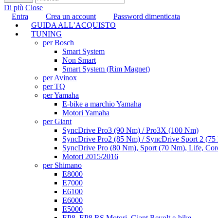
Di più
Close
Entra
Crea un account
Password dimenticata
GUIDA ALL’ACQUISTO
TUNING
per Bosch
Smart System
Non Smart
Smart System (Rim Magnet)
per Avinox
per TQ
per Yamaha
E-bike a marchio Yamaha
Motori Yamaha
per Giant
SyncDrive Pro3 (90 Nm) / Pro3X (100 Nm)
SyncDrive Pro2 (85 Nm) / SyncDrive Sport 2 (7
SyncDrive Pro (80 Nm), Sport (70 Nm), Life, Cor
Motori 2015/2016
per Shimano
E8000
E7000
E6100
E6000
E5000
EP8, EP8 RS Motori, Giant Revolt e-bike