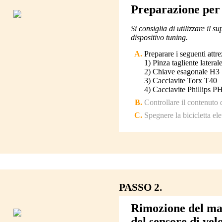
Preparazione per 
Si consiglia di utilizzare il s
dispositivo tuning.
Preparare i seguenti attr
1) Pinza tagliente lateral
2) Chiave esagonale H3
3) Cacciavite Torx T40
4) Cacciavite Phillips P
Controllare il contenuto
Spegnere la bicicletta elet
PASSO 2.
Rimozione del mag
del sensore di vel