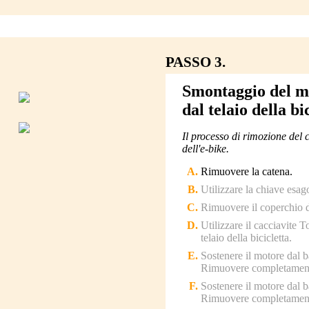
PASSO 3.
Smontaggio del m
dal telaio della bi
Il processo di rimozione del
dell'e-bike.
Rimuovere la catena.
Utilizzare la chiave esag
Rimuovere il coperchio 
Utilizzare il cacciavite T
telaio della bicicletta.
Sostenere il motore dal b
Rimuovere completamente
Sostenere il motore dal b
Rimuovere completamente