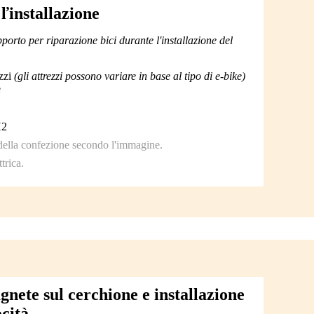
ľinstallazione
upporto per riparazione bici durante l'installazione del
ezzi
(gli attrezzi possono variare in base al tipo di e-bike)
e
H2
 della confezione secondo l'immagine.
trica.
nete sul cerchione e installazione
ocità