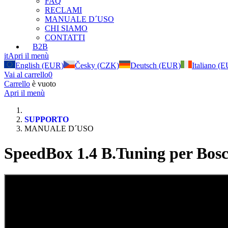
FAQ
RECLAMI
MANUALE D´USO
CHI SIAMO
CONTATTI
B2B
it
Apri il menù
English (EUR)
Česky (CZK)
Deutsch (EUR)
Italiano (
Vai al carrello
0
Carrello
è vuoto
Apri il menù
SUPPORTO
MANUALE D´USO
SpeedBox 1.4 B.Tuning per Bos