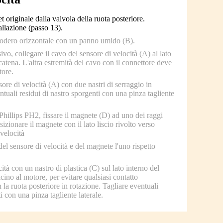
originale dalla valvola della ruota posteriore.
allazione (passo 13).
l fodero orizzontale con un panno umido (B).
vo, collegare il cavo del sensore di velocità (A) al lato
icatena. L'altra estremità del cavo con il connettore deve
tore.
sore di velocità (A) con due nastri di serraggio in
ntuali residui di nastro sporgenti con una pinza tagliente
 Phillips PH2, fissare il magnete (D) ad uno dei raggi
sizionare il magnete con il lato liscio rivolto verso
 velocità
del sensore di velocità e del magnete l'uno rispetto
cità con un nastro di plastica (C) sul lato interno del
cino al motore, per evitare qualsiasi contatto
 la ruota posteriore in rotazione. Tagliare eventuali
i con una pinza tagliente laterale.