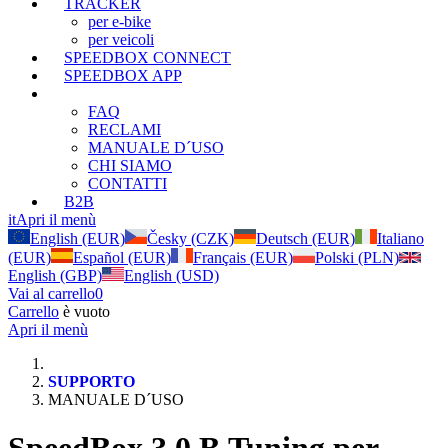
TRACKER
per e-bike
per veicoli
SPEEDBOX CONNECT
SPEEDBOX APP
SUPPORTO
FAQ
RECLAMI
MANUALE D´USO
CHI SIAMO
CONTATTI
B2B
it
Apri il menù
English (EUR)
Česky (CZK)
Deutsch (EUR)
Italiano
(EUR)
Español (EUR)
Français (EUR)
Polski (PLN)
English (GBP)
English (USD)
Vai al carrello
0
Carrello
è vuoto
Apri il menù
SUPPORTO
MANUALE D´USO