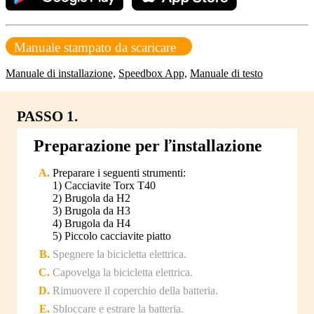
Manuale stampato da scaricare
Manuale di installazione,
Speedbox App,
Manuale di testo
PASSO 1.
Preparazione per ľinstallazione
Preparare i seguenti strumenti:
1) Cacciavite Torx T40
2) Brugola da H2
3) Brugola da H3
4) Brugola da H4
5) Piccolo cacciavite piatto
Spegnere la bicicletta elettrica.
Capovelga la bicicletta elettrica.
Rimuovere il coperchio della batteria.
Sbloccare e estrare la batteria.