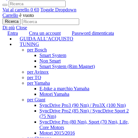
Vai al carrello
0 €
0
Toggle Dropdown
Carrello
è vuoto
Ricerca
Di più
Close
Entra
Crea un account
Password dimenticata
GUIDA ALL’ACQUISTO
TUNING
per Bosch
Smart System
Non Smart
Smart System (Rim Magnet)
per Avinox
per TQ
per Yamaha
E-bike a marchio Yamaha
Motori Yamaha
per Giant
SyncDrive Pro3 (90 Nm) / Pro3X (100 Nm)
SyncDrive Pro2 (85 Nm) / SyncDrive Sport 2
(75 Nm)
SyncDrive Pro (80 Nm), Sport (70 Nm), Life,
Core Motors
Motori 2015/2016