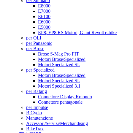
per Shimano
E8000
E7000
E6100
E6000
E5000
EP8, EP8 RS Motori, Giant Revolt e-bike
per OLI
per Panasonic
per Brose
Brose S-Mag Pro FIT
Motori Brose/Specialized
Motori Specialized SL
per Specialized
Motori Brose/Specialized
Motori Specialized SL
Motori Specialized 3.1
per Bafang
Connettore Display Rotondo
Connettore pentagonale
per Impulse
B.Cyclo
Manutenzione
Accessori/Servizi/Merchandising
BikeTrax