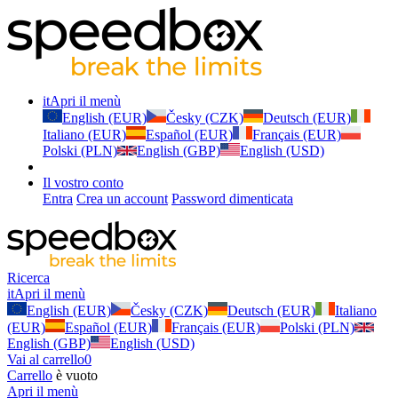
it
Apri il menù
English (EUR)
Česky (CZK)
Deutsch (EUR)
Italiano (EUR)
Español (EUR)
Français (EUR)
Polski (PLN)
English (GBP)
English (USD)
Il vostro conto
Entra
Crea un account
Password dimenticata
Ricerca
it
Apri il menù
English (EUR)
Česky (CZK)
Deutsch (EUR)
Italiano
(EUR)
Español (EUR)
Français (EUR)
Polski (PLN)
English (GBP)
English (USD)
Vai al carrello
0
Carrello
è vuoto
Apri il menù