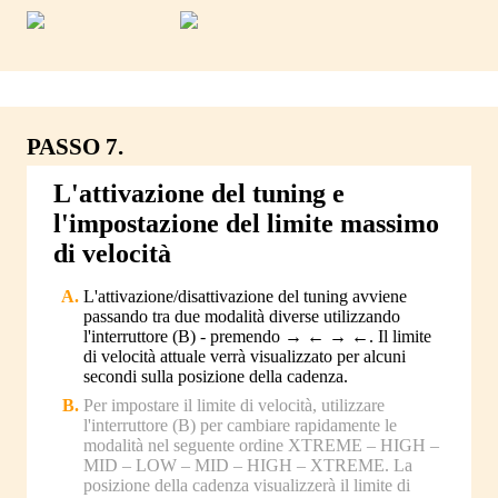
PASSO 7.
L'attivazione del tuning e
l'impostazione del limite massimo
di velocità
L'attivazione/disattivazione del tuning avviene
passando tra due modalità diverse utilizzando
l'interruttore (B) - premendo → ← → ←. Il limite
di velocità attuale verrà visualizzato per alcuni
secondi sulla posizione della cadenza.
Per impostare il limite di velocità, utilizzare
l'interruttore (B) per cambiare rapidamente le
modalità nel seguente ordine XTREME – HIGH –
MID – LOW – MID – HIGH – XTREME. La
posizione della cadenza visualizzerà il limite di