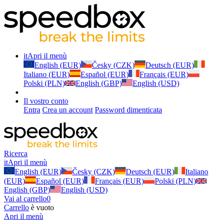
it
Apri il menù
English (EUR)
Česky (CZK)
Deutsch (EUR)
Italiano (EUR)
Español (EUR)
Français (EUR)
Polski (PLN)
English (GBP)
English (USD)
Il vostro conto
Entra
Crea un account
Password dimenticata
Ricerca
it
Apri il menù
English (EUR)
Česky (CZK)
Deutsch (EUR)
Italiano
(EUR)
Español (EUR)
Français (EUR)
Polski (PLN)
English (GBP)
English (USD)
Vai al carrello
0
Carrello
è vuoto
Apri il menù