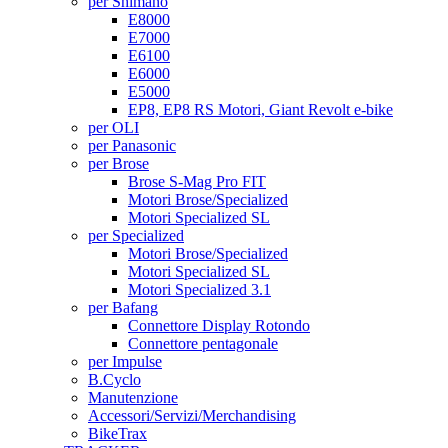
per Shimano
E8000
E7000
E6100
E6000
E5000
EP8, EP8 RS Motori, Giant Revolt e-bike
per OLI
per Panasonic
per Brose
Brose S-Mag Pro FIT
Motori Brose/Specialized
Motori Specialized SL
per Specialized
Motori Brose/Specialized
Motori Specialized SL
Motori Specialized 3.1
per Bafang
Connettore Display Rotondo
Connettore pentagonale
per Impulse
B.Cyclo
Manutenzione
Accessori/Servizi/Merchandising
BikeTrax