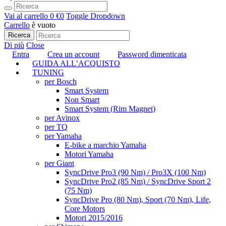
Vai al carrello
0 €
0
Toggle Dropdown
Carrello
è vuoto
Ricerca
Di più
Close
Entra
Crea un account
Password dimenticata
GUIDA ALL’ACQUISTO
TUNING
per Bosch
Smart System
Non Smart
Smart System (Rim Magnet)
per Avinox
per TQ
per Yamaha
E-bike a marchio Yamaha
Motori Yamaha
per Giant
SyncDrive Pro3 (90 Nm) / Pro3X (100 Nm)
SyncDrive Pro2 (85 Nm) / SyncDrive Sport 2
(75 Nm)
SyncDrive Pro (80 Nm), Sport (70 Nm), Life,
Core Motors
Motori 2015/2016