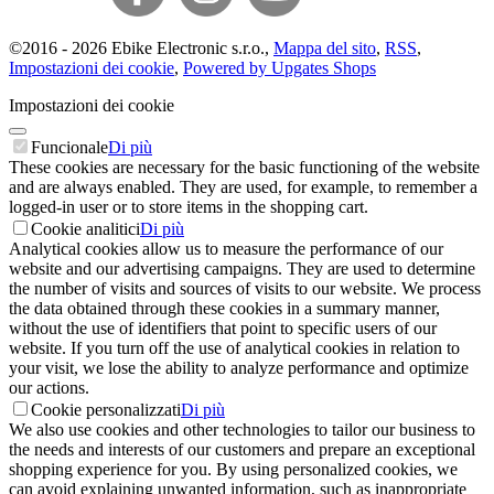
©
2016 -
2026
Ebike Electronic s.r.o.
,
Mappa del sito
,
RSS
,
Impostazioni dei cookie
,
Powered by Upgates Shops
Impostazioni dei cookie
Funcionale
Di più
These cookies are necessary for the basic functioning of the website
and are always enabled. They are used, for example, to remember a
logged-in user or to store items in the shopping cart.
Cookie analitici
Di più
Analytical cookies allow us to measure the performance of our
website and our advertising campaigns. They are used to determine
the number of visits and sources of visits to our website. We process
the data obtained through these cookies in a summary manner,
without the use of identifiers that point to specific users of our
website. If you turn off the use of analytical cookies in relation to
your visit, we lose the ability to analyze performance and optimize
our actions.
Cookie personalizzati
Di più
We also use cookies and other technologies to tailor our business to
the needs and interests of our customers and prepare an exceptional
shopping experience for you. By using personalized cookies, we
can avoid explaining unwanted information, such as inappropriate