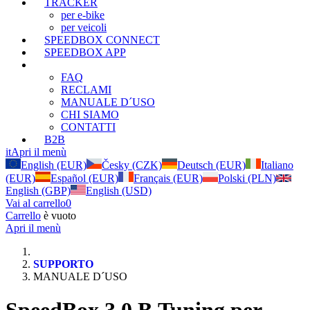
TRACKER
per e-bike
per veicoli
SPEEDBOX CONNECT
SPEEDBOX APP
SUPPORTO
FAQ
RECLAMI
MANUALE D´USO
CHI SIAMO
CONTATTI
B2B
it
Apri il menù
English (EUR)
Česky (CZK)
Deutsch (EUR)
Italiano
(EUR)
Español (EUR)
Français (EUR)
Polski (PLN)
English (GBP)
English (USD)
Vai al carrello
0
Carrello
è vuoto
Apri il menù
SUPPORTO
MANUALE D´USO