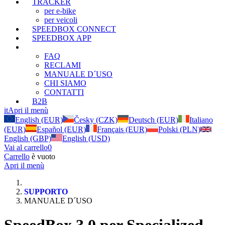
TRACKER
per e-bike
per veicoli
SPEEDBOX CONNECT
SPEEDBOX APP
SUPPORTO
FAQ
RECLAMI
MANUALE D´USO
CHI SIAMO
CONTATTI
B2B
it
Apri il menù
English (EUR)
Česky (CZK)
Deutsch (EUR)
Italiano
(EUR)
Español (EUR)
Français (EUR)
Polski (PLN)
English (GBP)
English (USD)
Vai al carrello
0
Carrello
è vuoto
Apri il menù
SUPPORTO
MANUALE D´USO