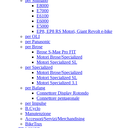
per Shimano
E8000
E7000
E6100
E6000
E5000
EP8, EP8 RS Motori, Giant Revolt e-bike
per OLI
per Panasonic
per Brose
Brose S-Mag Pro FIT
Motori Brose/Specialized
Motori Specialized SL
per Specialized
Motori Brose/Specialized
Motori Specialized SL
Motori Specialized 3.1
per Bafang
Connettore Display Rotondo
Connettore pentagonale
per Impulse
B.Cyclo
Manutenzione
Accessori/Servizi/Merchandising
BikeTrax