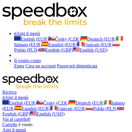
it
Apri il menù
English (EUR)
Česky (CZK)
Deutsch (EUR)
Italiano (EUR)
Español (EUR)
Français (EUR)
Polski (PLN)
English (GBP)
English (USD)
Il vostro conto
Entra
Crea un account
Password dimenticata
Ricerca
it
Apri il menù
English (EUR)
Česky (CZK)
Deutsch (EUR)
Italiano
(EUR)
Español (EUR)
Français (EUR)
Polski (PLN)
English (GBP)
English (USD)
Vai al carrello
0
Carrello
è vuoto
Apri il menù