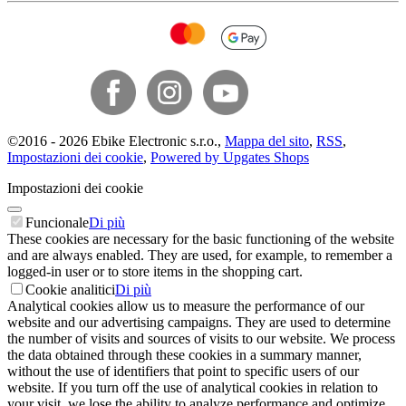
©
2016 -
2026
Ebike Electronic s.r.o.
,
Mappa del sito
,
RSS
,
Impostazioni dei cookie
,
Powered by Upgates Shops
Impostazioni dei cookie
Funcionale
Di più
These cookies are necessary for the basic functioning of the website
and are always enabled. They are used, for example, to remember a
logged-in user or to store items in the shopping cart.
Cookie analitici
Di più
Analytical cookies allow us to measure the performance of our
website and our advertising campaigns. They are used to determine
the number of visits and sources of visits to our website. We process
the data obtained through these cookies in a summary manner,
without the use of identifiers that point to specific users of our
website. If you turn off the use of analytical cookies in relation to
your visit, we lose the ability to analyze performance and optimize