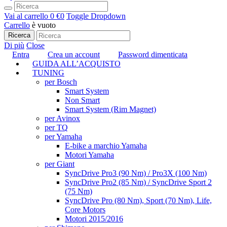
Vai al carrello
0 €
0
Toggle Dropdown
Carrello
è vuoto
Ricerca
Di più
Close
Entra
Crea un account
Password dimenticata
GUIDA ALL’ACQUISTO
TUNING
per Bosch
Smart System
Non Smart
Smart System (Rim Magnet)
per Avinox
per TQ
per Yamaha
E-bike a marchio Yamaha
Motori Yamaha
per Giant
SyncDrive Pro3 (90 Nm) / Pro3X (100 Nm)
SyncDrive Pro2 (85 Nm) / SyncDrive Sport 2
(75 Nm)
SyncDrive Pro (80 Nm), Sport (70 Nm), Life,
Core Motors
Motori 2015/2016